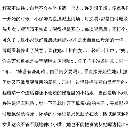
程家不缺钱，自然不会在乎多请一个人，许芝想了想，便点头
一开始的时候，小保姆真是没派上用场，每次喂x都是由薄珊亲
头几次，程语晴不知道，喝得很是开心，每次喝完后，还打个
可久了，这小家伙好像感觉到那x水不是出自自己母亲的一样，
薄珊看着停止了哭意，直往她x上拱的女儿，轻轻叫了声，“妈
许兰芝知道她是要带晴晴去房间喂x，挥了挥手准备同意，可一
“可......”薄珊有些犯难，自己闺女要喝x，手直接开始往她x
但她又不敢反驳母亲的意见，只能一边轻轻摇晃着自己怀里的
程语晴一个连话都还不会说的襁褓里的小姑娘，自然是听不到
兴许是轻车熟路，她一下子就扯开了母亲x前的带子，寻着那x
薄珊虽然长得瘦，怀孕的时候也是只见肚子在长，四肢越来越纤
女儿这么不管不顾地伸出小嘴，她也不能把食物从她嘴边抢出