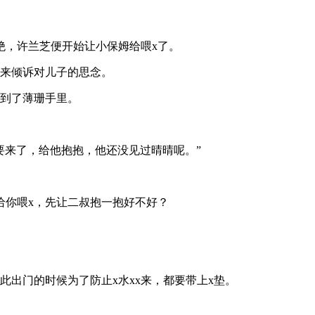
绝，许兰芝便开始让小保姆给喂x了。
，来倾诉对儿子的思念。
交到了薄珊手里。
要来了，给他抱抱，他还没见过晴晴呢。”
给你喂x，先让二叔抱一抱好不好？
出门的时候为了防止x水xx来，都要带上x垫。