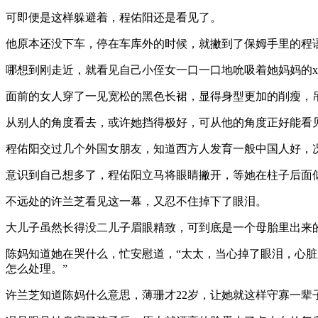
可即便是这样躲避着，程佑阳还是看见了。
他原本还没下车，停在车库外的时候，就撇到了保姆手里的程
哪想到刚走近，就看见自己小侄女一口一口地吮吸着她妈妈的x
面前的女人穿了一见宽松的黑色长裙，显得身型更加的削瘦，
从别人的角度看去，或许她挡得极好，可从他的角度正好能看见
程佑阳交过几个外国女朋友，知道西方人发育一般中国人好，
意识到自己想多了，程佑阳立马将眼睛撇开，等她在柱子后面
不远处的许兰芝看见这一幕，又忍不住掉下了眼泪。
大儿子虽然长得没二儿子眉眼精致，可到底是一个母胎里出来
陈妈知道她在哭什么，忙安慰道，“太太，当心掉了眼泪，心
怎么处理。”
许兰芝知道陈妈什么意思，薄珊才22岁，让她就这样守寡一辈