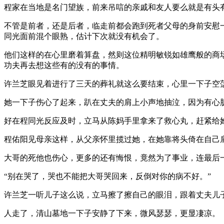
程家在当地是名门望族，前来吊唁的亲戚和友人要么就是有头
不管是前者，还是后者，临走前都会跑到死者父母的身前安慰
同光面前混个眼熟，估计下次就没有机会了。
他们这样的在心里磨着算盘，然则这位精明敏锐如雄鹰般的商
功夫再去想这些有的没有的事情。
许兰芝眼见着进行了三天的葬礼就这么要结束，心里一下子空
她一下子伤心了起来，趴在丈夫的肩上小声地抽泣，因为有心
好在程同光反应及时，立马从陈妈手里拿来了救心丸，赶紧给
程佑阳见母亲这样，从父亲怀里揽过她，在她靠将头倚在自己肩
大哥的死他也伤心，更多的还有悔恨，竟然为了事业，连最后
“别在哭了，哭也不能把大哥哭回来，反倒对你的病不好。”
许兰芝一听儿子这么说，立马擦了擦自己的眼泪，跟着丈夫儿
人走了，清山墓地一下子安静了下来，微风瑟瑟，更显凄凉。