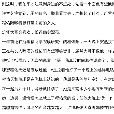
到这时，程佑阳才注意到身边的不远处，站着一个面色有些憔
许兰芝注意到儿子的目光，顺着看过去，才想起了什么，赶紧介绍
程佑阳眯着眼打量面前的女人。
难怪大哥会喜欢，长得确实漂亮。
一年前还在斯坦福商学院读研究生的程佑阳，一天晚上突然接
正在与友人喝酒的程佑阳有些啼笑皆非，虽然大哥不像他一样
他抵了抵眉心，无奈的说道，“哥，我真没时间和你说这个，我
哪想程佑天还是没放过他，y是拉着他打了一个晚上的越洋电
程佑天和薄珊是在飞机上认识的，薄珊是头等舱的空姐，有次
在一起后几个月，薄珊就怀孕了，她是江南水乡小地方出来的
她一边哭一遍悔恨怎么就上了程佑天的当，任他大晚上“为非作
越想越害怕，薄珊的声音越哭越大，哭得程佑天直将她搂在怀里