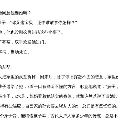
会同意他娶她吗？
肚子，“你又这宝贝，还怕谁敢拿你怎样？”
她，他也没那么再纠结这些小事了。
了芥蒂，双手欢迎她进门。
车祸，当场死亡。
的别墅。
人把家里的灵堂拆掉，回来后，除了依旧挥散不去的悲意，家里
子递给了她，x着一口有些听不懂的方言，歉意地说道，“嫂子
头小子，x水足，陈妈看着她结实的身体，就和许兰芝说了请她过
觉得有些膈应，自己家的孙女要去喝别人的x，总归是有些怪怪的
那个身子骨，能喂饱孩子嘛，古代大户人家多少年的传统，总是不