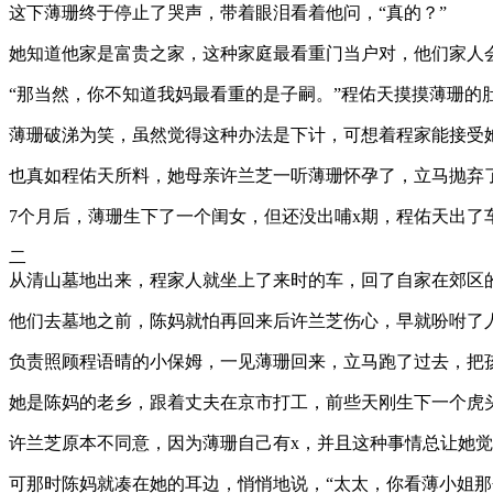
这下薄珊终于停止了哭声，带着眼泪看着他问，“真的？”
她知道他家是富贵之家，这种家庭最看重门当户对，他们家人
“那当然，你不知道我妈最看重的是子嗣。”程佑天摸摸薄珊的
薄珊破涕为笑，虽然觉得这种办法是下计，可想着程家能接受
也真如程佑天所料，她母亲许兰芝一听薄珊怀孕了，立马抛弃
7个月后，薄珊生下了一个闺女，但还没出哺x期，程佑天出了
二
从清山墓地出来，程家人就坐上了来时的车，回了自家在郊区
他们去墓地之前，陈妈就怕再回来后许兰芝伤心，早就吩咐了
负责照顾程语晴的小保姆，一见薄珊回来，立马跑了过去，把孩
她是陈妈的老乡，跟着丈夫在京市打工，前些天刚生下一个虎
许兰芝原本不同意，因为薄珊自己有x，并且这种事情总让她
可那时陈妈就凑在她的耳边，悄悄地说，“太太，你看薄小姐