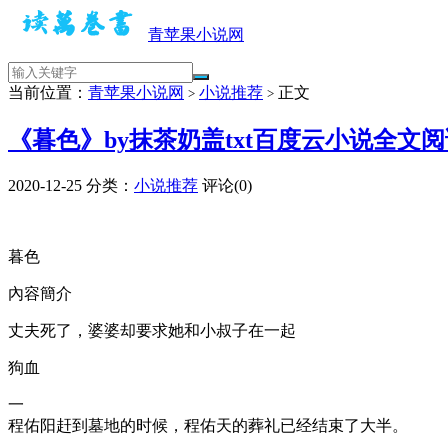
青苹果小说网
当前位置：
青苹果小说网
小说推荐
正文
>
>
《暮色》by抹茶奶盖txt百度云小说全文
2020-12-25
分类：
小说推荐
评论(0)
暮色
內容簡介
丈夫死了，婆婆却要求她和小叔子在一起
狗血
一
程佑阳赶到墓地的时候，程佑天的葬礼已经结束了大半。