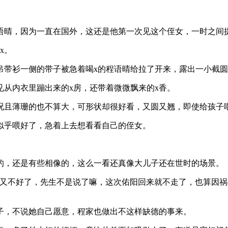
语晴，因为一直在国外，这还是他第一次见这个侄女，一时之间
x。
吊带衫一侧的带子被急着喝x的程语晴给拉了开来，露出一小截
从内衣里蹦出来的x房，还带着微微飘来的x香。
况且薄珊的也不算大，可形状却很好看，又圆又翘，即使给孩子
似乎喂好了，急着上去想看看自己的侄女。
的，还是有些相像的，这么一看还真像大儿子还在世时的场景。
脏又不好了，先生不是说了嘛，这次佑阳回来就不走了，也算因
子，不说她自己愿意，程家也做出不这样缺德的事来。