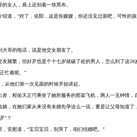
悴的女人，肩上还别着一块黑布。
道，“对了，佑阳，这是你嫂嫂，你还没见过面吧，可怜的孩子几天都
到大哥的电话，说是他交女朋友了。
交友频繁，但好歹也是个十七岁就破了处的男人，怎么到了这28
正忙着呢。”
话，从他们第一次见面的时候开始讲起。
出差，程佑天正巧乘坐了她所服务的那架飞机，两人一见钟情，
姑娘，在她们家从来没有未婚先孕这么一说，要是让父母知道了
歹”？
，安慰道，“宝贝宝贝，别哭了，咱们结婚吧。”