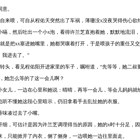
同意。
自来喂，可自从程佑天突然出了车祸，薄珊没x没夜哭得伤心欲
小嗝，然后吐出一个小x泡，看得许兰芝直抱着她，默默地流泪
就是把xx塞进她嘴里，她都哭嚷着打开，于是喂孩子的重任又
，我进去了。”
转头，看见程佑阳开进家里的车子，嘱咐道，“先等等，她二叔
上抓，她怎么等的了这一会儿啊？
小女儿，一边在心里和她说：晴晴，再等一会儿，等会儿妈妈就
也听不懂她这段心里暗示，仍旧拿着手去乱扯她的衣服。
香味凑过去了小嘴。
细，可估计是因为许兰芝调理得当的原因，她的x时十分足，因此
来，只能掀开了内衣，侧了侧身，一边喂她一边往里面走。