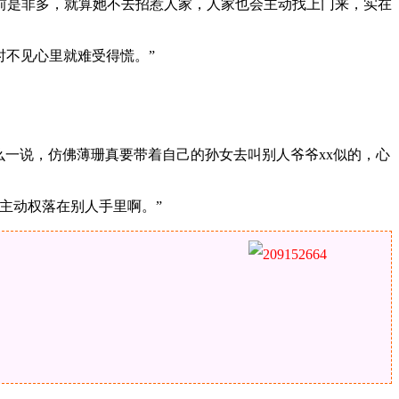
前是非多，就算她不去招惹人家，人家也会主动找上门来，实在
时不见心里就难受得慌。”
么一说，仿佛薄珊真要带着自己的孙女去叫别人爷爷xx似的，心
主动权落在别人手里啊。”