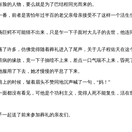
有脸的人物，要么就是为了巴结程同光而来的。
一番，前者是害怕年过半百的老父亲母亲接受不了这样一个活生
场巨鳄不可能猜不出来，只是乍一下子面对大儿子的去世，他连同
荡了许多，仿佛觉得随着葬礼进入了尾声，关于儿子程佑天在这
脏病的缘故，竟一下子抽噎不上来，差点一口气喘不上来，昏死
她服用了下去，她才慢慢的平息了下来。
上的时候，皱着眉头不赞同地沉声喊了一句，“妈！”
一面都没有看见，可他是个功利主义，觉得人死不能复生，活在
子一起送了前来参加葬礼的亲友们。