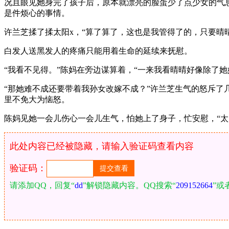
况且眼见她身完了孩子后，原本就漂亮的脸蛋少了点少女的气
是件烦心的事情。
许兰芝揉了揉太阳x，“算了算了，这也是我管得了的，只要晴
白发人送黑发人的疼痛只能用着生命的延续来抚慰。
“我看不见得。”陈妈在旁边谋算着，“一来我看晴晴好像除了
“那她难不成还要带着我孙女改嫁不成？”许兰芝生气的怒斥了
里不免大为恼怒。
陈妈见她一会儿伤心一会儿生气，怕她上了身子，忙安慰，“
此处内容已经被隐藏，请输入验证码查看内容
验证码：
请添加QQ，回复“
dd
”解锁隐藏内容。QQ搜索“
209152664
”或