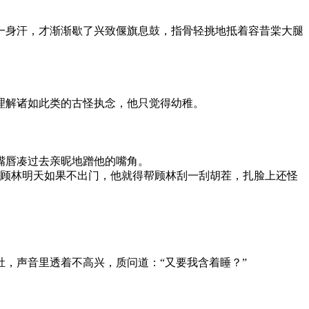
一身汗，才渐渐歇了兴致偃旗息鼓，指骨轻挑地抵着容昔棠大腿
理解诸如此类的古怪执念，他只觉得幼稚。
嘴唇凑过去亲昵地蹭他的嘴角。
：顾林明天如果不出门，他就得帮顾林刮一刮胡茬，扎脸上还怪
，声音里透着不高兴，质问道：“又要我含着睡？”