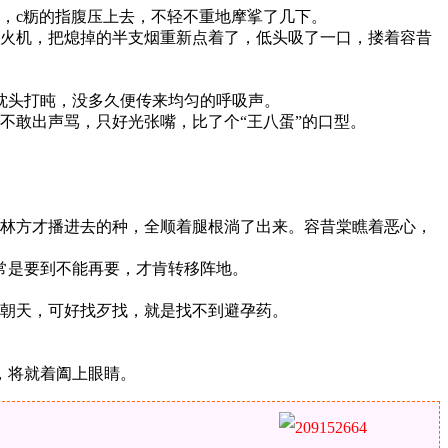
，c粝的指腹压上去，不轻不重地摩挲了几下。
打火机，把熄掉的半支烟重新点着了，低头吸了一口，搂着容昔
枕头打盹，没多久便传来均匀的呼吸声。
不敢出声骂，只好光张嘴，比了个“王八蛋”的口型。
顾林方才播进去的种，全顺着腿根淌了出来。容昔棠瞧着恶心，
常是要到不能再要，才肯转移阵地。
底朝天，可好找歹找，就是找不到避孕药。
，将就着阖上眼睛。