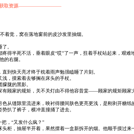
获取资源—​​​​————————
睡不着觉，窝在落地窗前的皮沙发里抽烟。
睡了。
疼得半死不活，垂着眼皮“哎”了一声，拄着手杖站起来，艰难
他的右腿。
，直到快天亮才终于枕着雨声勉强瞌睡了片刻。
又浅，摸索着去够搁在床头的手杖。
团朦胧的黑影。
家有顾家的规矩，关不关灯由不得他容昔棠——顾家的规矩顾家
月色从缝隙里流进来，映衬得腰间肤色更亮更浅，是刚剥开糖纸
姿势扒了裤子，横冲直撞捅了进去。
把，“又发什么疯？”
床头柜，抽屉半开着，果然摆着一盒新拆开的烟。他顺手摸过来