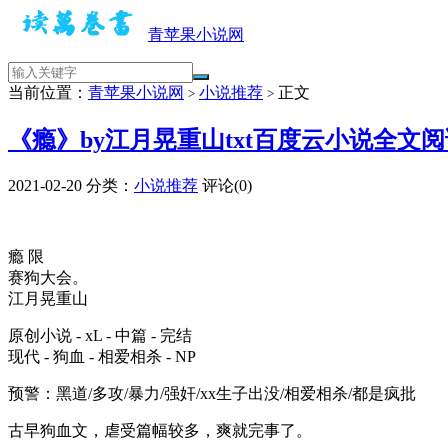
青苹果小说网
当前位置：
青苹果小说网
小说推荐
正文
>
>
《瘾》by江月晃重山txt百度云小说全文
2021-02-20
分类：
小说推荐
评论(0)
瘾 限
赛狗大会。
江月晃重山
原创小说 - xL - 中篇 - 完结
现代 - 狗血 - 相爱相杀 - NP
预警：黑道/多攻/暴力/强奸/xx生子出没/相爱相杀/都是疯批
古早狗血文，虐受篇幅较多，爽就完事了。