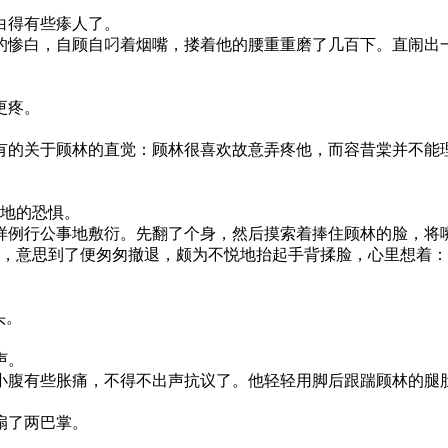
白得有些瘆人了。
的惨白，自顾自叼着烟嘴，搂着他的腰重重磨了几百下。直闹出
。
更疼。
有的关于顾林的直觉：顾林很喜欢故意弄疼他，而容昔棠并不能
盖地的恐惧。
样例行公事地敷衍。先翻了个身，然后摸索着捧住顾林的脸，将
返，意思到了便匆匆撤退，颇为不悦地抬起手背揉脸，心里想着
头。
声。
小腹有些胀痛，不得不出声抗议了。他轻轻用脚后跟踹顾林的腿肚
扇了两巴掌。