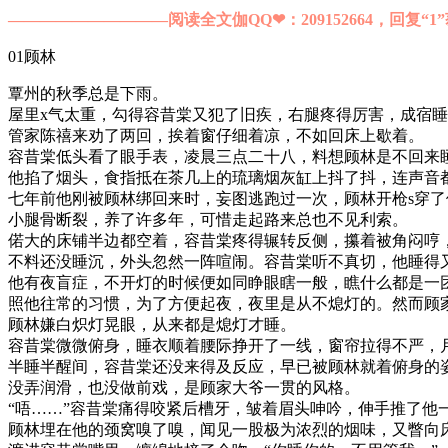
——————————阅读全文伽QQ❤：209152664，回复“1”
01顾林
覃州的秋季总是下雨。
屋里x气太重，勾得容昔棠又犯了旧疾，右腿疼得厉害，成宿
管家陈禧来劝了两回，挨着窗仔细着凉，不如回床上歇着。
容昔棠低头看了眼手表，凌晨三点二十八，料想顾林是不回来
他掐了烟头，食指抵在茶几上的琉璃烟灰缸上抖了抖，连声音都
七年前他刚被顾林绑回来时，妄图逃跑过一次，顾林开枪s穿了
小腿骨断裂，养了许多年，可惜走起路来总也不见利索。
偌大的床铺半边都空着，容昔棠疼得辗转反侧，攥着被角闷哼
不料还没睡沉，外头忽然一阵喧闹。容昔棠听不真切，他睡得
他有夜盲症，不开灯的时候便如同睁眼瞎一般，瞧什么都是一
照他往常的习惯，为了方便起夜，夜里是从不熄灯的。然而顾
顾林嫌白炽灯晃眼，从来都是熄灯才睡。
容昔棠微微俯身，睡衣顺着腰际挣开了一线，窗帘拉得不严，
半睡半醒间，容昔棠还没来得及反应，早已被顾林就着俯身的
没弄润滑，也没做前戏，是顾家大爷一贯的风格。
“唔……”容昔棠痛得咬紧后槽牙，皱着眉头呻吟，伸手推了他一
顾林埋在他的颈窝嗅了嗅，闻见一股极为浓烈的烟味，又瞥向