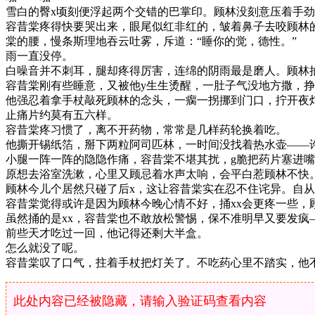
雪白的臀x顷刻便浮起两个交错的巴掌印。顾林没刻意压着手
容昔棠疼得快要哭出来，眼尾似红非红的，皱着鼻子去咬顾林
棠的腰，慢条斯理地吞云吐雾，斥道：“睡你的觉，德性。”
雨一直没停。
白噪音并不刺耳，腿却疼得厉害，连绵的阴雨最是磨人。顾林
容昔棠刚有些睡意，又被他y生生烫醒，一肚子气没地方撒，挣
他强忍着拿手杖敲死顾林的念头，一瘸一拐挪到门口，拧开夜
止痛片约莫有五六样。
容昔棠疼习惯了，离不开药物，常常是几样药轮换着吃。
他撕开锡纸箔，掰下两粒阿司匹林，一时间没找着热水壶——
小腿一阵一阵的隐隐作痛，容昔棠不堪其扰，g脆把药片塞进
原想去浴室洗漱，心里又顾忌着水声太响，会平白惹顾林不快
顾林今儿个居然只碰了后x，这让容昔棠实在忍不住诧异。自
容昔棠觉得或许是因为顾林今晚心情不好，捅xx会更疼一些，
虽然捅的是xx，容昔棠也不敢放松警惕，保不准明早又要发疯
前些天才吃过一回，他记得还剩大半盒。
怎么就没了呢。
容昔棠叹了口气，拄着手杖把灯关了。不吃药心里不踏实，他
此处内容已经被隐藏，请输入验证码查看内容