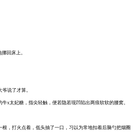
地挪回床上。
大爷说了才算。
的牛x太妃糖，指尖轻触，便若隐若现凹陷出两痕软软的腰窝。
一根，打火点着，低头抽了一口，习以为常地扣着后脑勺把烟圈