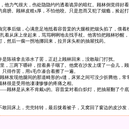
劲，他力气很大，伤处隐隐约约透着诡异的暗红。顾林倒觉得好看
的肩膀。顾林皮糙x厚，不怕他咬。只是忽而又犯了烟瘾，捡起
抽完事后烟，心满意足地抵着容昔棠的大腿根把烟头掐了，偎着
扎着从床上坐起来，骂骂咧咧地去找手杖。他害怕把顾林吵醒，
灯，然后一瘸一拐地挪回来，拉开床头柜的抽屉找药。
许是陈禧拿去添水了罢，正赶上顾林回来，没敢敲门打扰。
嘴里，三两下嚼碎，捏着鼻子咽了。他窝在沙发上缓了一会儿，
。只得作罢，用x毛巾凑合着擦了一遍。
从顾林发现他腿间的那道畸形的x缝，床笫之间可没少折腾他，常
顾林很是受用他凄凄惨惨的疼痛之相。
——顾林是从来不肯戴x的。容昔棠对着白炽灯，把抽屉翻了个
不敢回床上，兜兜转转，最后拢着被子，又窝回了窗边的皮沙发