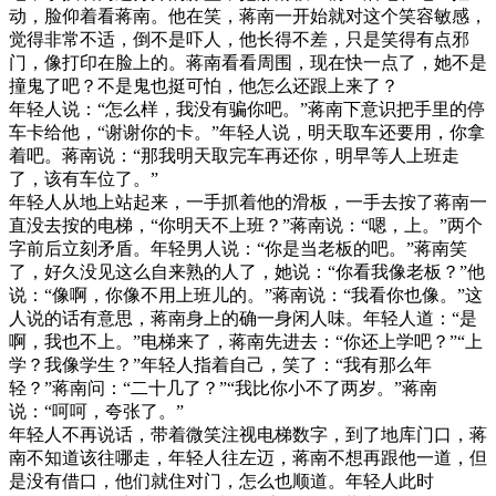
动，脸仰着看蒋南。他在笑，蒋南一开始就对这个笑容敏感，
觉得非常不适，倒不是吓人，他长得不差，只是笑得有点邪
门，像打印在脸上的。蒋南看看周围，现在快一点了，她不是
撞鬼了吧？不是鬼也挺可怕，他怎么还跟上来了？
年轻人说：“怎么样，我没有骗你吧。”蒋南下意识把手里的停
车卡给他，“谢谢你的卡。”年轻人说，明天取车还要用，你拿
着吧。蒋南说：“那我明天取完车再还你，明早等人上班走
了，该有车位了。”
年轻人从地上站起来，一手抓着他的滑板，一手去按了蒋南一
直没去按的电梯，“你明天不上班？”蒋南说：“嗯，上。”两个
字前后立刻矛盾。年轻男人说：“你是当老板的吧。”蒋南笑
了，好久没见这么自来熟的人了，她说：“你看我像老板？”他
说：“像啊，你像不用上班儿的。”蒋南说：“我看你也像。”这
人说的话有意思，蒋南身上的确一身闲人味。年轻人道：“是
啊，我也不上。”电梯来了，蒋南先进去：“你还上学吧？”“上
学？我像学生？”年轻人指着自己，笑了：“我有那么年
轻？”蒋南问：“二十几了？”“我比你小不了两岁。”蒋南
说：“呵呵，夸张了。”
年轻人不再说话，带着微笑注视电梯数字，到了地库门口，蒋
南不知道该往哪走，年轻人往左迈，蒋南不想再跟他一道，但
是没有借口，他们就住对门，怎么也顺道。年轻人此时