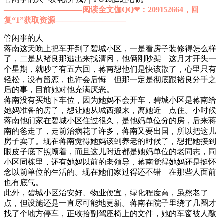
——————————阅读全文伽QQ❤：209152664，回
复“1”获取资源—​​​​————————
管闲事的人
蒋南这天晚上把车开到了碧城小区，一是看房子装修得怎么样
了，二是从褚良那逃出来找清闲，他俩刚吵架，这月才开头一
个星期，就吵了有五六回，蒋南想他们是快该散了，心里只有
轻松，没有留恋，也许会后悔，但那一定是彻底跟褚良分手之
后的事，目前她对他充满厌恶。
蒋南没有买地下车位，因为她妈不会开车，碧城小区是蒋南给
她妈准备的房子，想让她从城西搬来，离她近一点住。小时候
蒋南他们家在碧城小区住过很久，是他妈单位分的房，后来蒋
南的爸走了，走前治病花了许多，蒋南又要出国，所以把这儿
房子卖了。现在蒋南觉得她妈该到养老的时候了，想把她接到
眼皮子底下照顾着，而且这儿附近都是她妈单位的老同志，同
小区同栋里，还有她妈以前的老领导，蒋南觉得她妈还是挺怀
念以前单位的生活的。现在她们家过得还不错，在那些人面前
也有底气。
此外，碧城小区治安好、物业便宜，绿化程度高，虽然老了
点，但设施还是一直尽可能地更新。蒋南在院子里绕了几圈才
找了个地方停车，正收拾副驾座椅上的文件，她的车窗被人敲