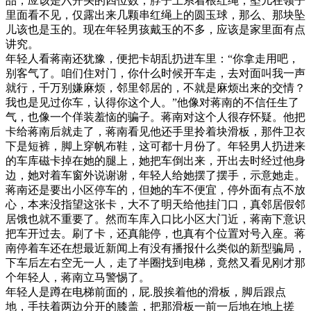
品，应该是六开头的四位数，脖子上系着根红绳，坠儿在领子
里面看不见，仅露出来几颗串红绳上的圆玉球，那么、那块坠
儿该也是玉的。现在年轻男孩戴玉的不多，应该是家里面有点
讲究。
年轻人看蒋南还犹豫，便把卡胡乱扔进车里：“你拿走用吧，
别客气了。咱们住对门，你什么时候开车走，去对面叫我一声
就行，千万别嫌麻烦，邻里邻居的，不就是麻烦出来的交情？
我也是见过你车，认得你这个人。”他像对蒋南的不信任生了
气，也像一个佯装羞恼的骗子。蒋南对这个人很存怀疑。他把
卡给蒋南后就走了，蒋南看见他还手里拎着块滑板，那件卫衣
下是短裤，脚上穿帆布鞋，这可都十月份了。年轻男人扔进来
的车库磁卡掉在她的腿上，她把车倒出来，开出去时经过他身
边，她对着车窗外说谢谢，年轻人给她摆了摆手，示意她走。
蒋南还是要出小区停车的，但她的车不便宜，停外面有点不放
心，本来没指望这张卡，大不了明天给他挂门口，真邻居假邻
居饿也就不重要了。然而车库入口比小区大门近，蒋南下意识
把车开过去。刷了卡，还真能停，也真有个位置对号入座。蒋
南停着车还在想最近新闻上有没有播报什么类似的新型骗局，
下车后左右空无一人，走了半圈找到电梯，竟然又看见刚才那
个年轻人，蒋南立马警惕了。
年轻人是蹲在电梯前面的，屁.股挨着他的滑板，脚后跟点
地，手扶着两边分开的膝盖，把那滑板一前一后地在地上搓