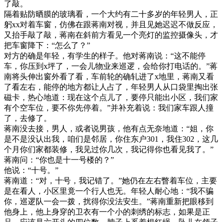
了敲。
隔着贴防晒膜的玻璃看，一个大约有二十多岁的年轻男人，正
躬xx对着车窗，仿佛在跟蒋南对视，并且见她迟迟不做反应，
又抬手敲了敲，蒋南在斜前方看见一个亮灯的监控摄像头，才
把车窗降下：“怎么了？”
对方的确是年轻，有学生的样子。他对蒋南说：“这不能停
车，你压到x坪了，一会儿物业来巡逻，会给你打电话的。”蒋
南将头伸出窗外看了看，车前轮的确轧进了x地里，蒋南又看
了看左右，能停的地方都让人占了，年轻男人从口袋里掏出张
磁卡，热心地道：现在这个点儿了，要停只能出小区，我们家
有个空车位，要不你先停着。”并补充着说：我们家车跟人撞
了，去修了。
蒋南没去接，男人，或者说男孩，他有点无奈地道：“姐，你
是不是没认出我，咱们是邻居，你住东户301，我住302，这几
个月你们家都装修，我见过你几次，我记得你也看见我了。”
蒋南问：“你也是十一号楼的？”
他说：“十号。”
蒋南道：“对，十号，我记错了。”她仍在左右瞥着车位，主要
是在看人，小区里竟一个行人也无。年轻人耐心地：“我不骗
你，巡逻队一会一拨，扰得你没法安生。”蒋南重新把眼移到
他身上，他上身穿的卫衣有一个小的刺绣的标志，如果是正