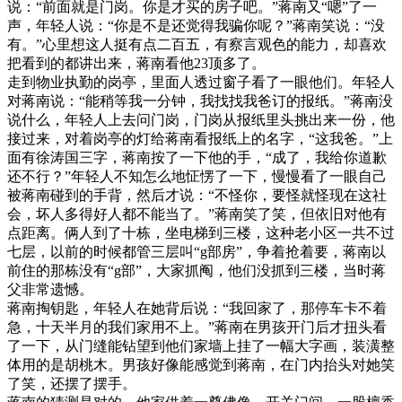
说：“前面就是门岗。你是才买的房子吧。”蒋南又“嗯”了一
声，年轻人说：“你是不是还觉得我骗你呢？”蒋南笑说：“没
有。”心里想这人挺有点二百五，有察言观色的能力，却喜欢
把看到的都讲出来，蒋南看他23顶多了。
走到物业执勤的岗亭，里面人透过窗子看了一眼他们。年轻人
对蒋南说：“能稍等我一分钟，我找找我爸订的报纸。”蒋南没
说什么，年轻人上去问门岗，门岗从报纸里头挑出来一份，他
接过来，对着岗亭的灯给蒋南看报纸上的名字，“这我爸。”上
面有徐涛国三字，蒋南按了一下他的手，“成了，我给你道歉
还不行？”年轻人不知怎么地怔愣了一下，慢慢看了一眼自己
被蒋南碰到的手背，然后才说：“不怪你，要怪就怪现在这社
会，坏人多得好人都不能当了。”蒋南笑了笑，但依旧对他有
点距离。俩人到了十栋，坐电梯到三楼，这种老小区一共不过
七层，以前的时候都管三层叫“g部房”，争着抢着要，蒋南以
前住的那栋没有“g部”，大家抓阄，他们没抓到三楼，当时蒋
父非常遗憾。
蒋南掏钥匙，年轻人在她背后说：“我回家了，那停车卡不着
急，十天半月的我们家用不上。”蒋南在男孩开门后才扭头看
了一下，从门缝能钻望到他们家墙上挂了一幅大字画，装潢整
体用的是胡桃木。男孩好像能感觉到蒋南，在门内抬头对她笑
了笑，还摆了摆手。