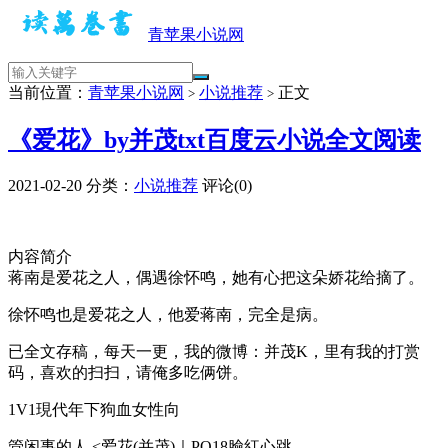
青苹果小说网
当前位置：
青苹果小说网
小说推荐
正文
>
>
《爱花》by并茂txt百度云小说全文阅读
2021-02-20
分类：
小说推荐
评论(0)
内容简介
蒋南是爱花之人，偶遇徐怀鸣，她有心把这朵娇花给摘了。
徐怀鸣也是爱花之人，他爱蒋南，完全是病。
已全文存稿，每天一更，我的微博：并茂K，里有我的打赏
码，喜欢的扫扫，请俺多吃俩饼。
1V1現代年下狗血女性向
管闲事的人 <爱花(并茂)｜PO18臉紅心跳