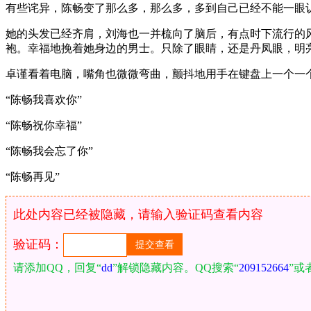
有些诧异，陈畅变了那么多，那么多，多到自己已经不能一眼
她的头发已经齐肩，刘海也一并梳向了脑后，有点时下流行的
袍。幸福地挽着她身边的男士。只除了眼睛，还是丹凤眼，明
卓谨看着电脑，嘴角也微微弯曲，颤抖地用手在键盘上一个一
“陈畅我喜欢你”
“陈畅祝你幸福”
“陈畅我会忘了你”
“陈畅再见”
此处内容已经被隐藏，请输入验证码查看内容
验证码：
请添加QQ，回复“
dd
”解锁隐藏内容。QQ搜索“
209152664
”或