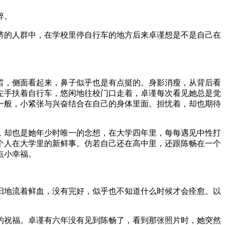
粹。
挤的人群中，在学校里停自行车的地方后来卓谨想是不是自己在
皙，侧面看起来，鼻子似乎也是有点挺的。身影消瘦，从背后看
左手扶着自行车，悠闲地往校门口走着，卓谨每次看见她总是觉
一般，小紧张与兴奋结合在自己的身体里面。担忧着，却也期待
，却也是她年少时唯一的念想，在大学四年里，每每遇见中性打
个人在大学里的新鲜事。仿若自己还在高中里，还跟陈畅在一个
点小幸福。
汩地流着鲜血，没有完好，似乎也不知道什么时候才会痊愈。以
的祝福。卓谨有六年没有见到陈畅了，看到那张照片时，她突然