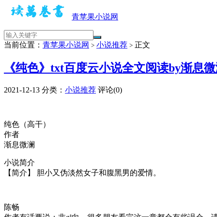
青苹果小说网
当前位置：
青苹果小说网
小说推荐
正文
>
>
《纯色》txt百度云小说全文阅读by渐息
2021-12-13
分类：
小说推荐
评论(0)
纯色（高干）
作者
渐息微澜
小说简介
【简介】 胆小又伪淡然女子和腹黑男的爱情。
陈畅