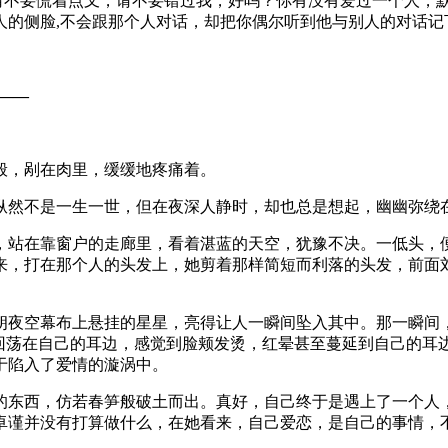
，请不要慌着点叉，请不要错过我，好吗？你有没有爱过一个人，
人的侧脸,不会跟那个人对话，却把你偶尔听到他与别人的对话记
​​—
般，剐在肉里，缓缓地疼痛着。
纵然不是一生一世，但在夜深人静时，却也总是想起，幽幽弥绕
，站在靠窗户的走廊里，看着湛蓝的天空，犹豫不决。一低头，
来，打在那个人的头发上，她剪着那样简短而利落的头发，前面
夜空幕布上悬挂的星星，亮得让人一瞬间坠入其中。那一瞬间，卓
音回荡在自己的耳边，感觉到脸颊发烫，红晕甚至蔓延到自己的耳
于陷入了爱情的漩涡中。
的东西，仿若春笋般破土而出。真好，自己终于是遇上了一个人
卓谨并没有打算做什么，在她看来，自己爱恋，是自己的事情，