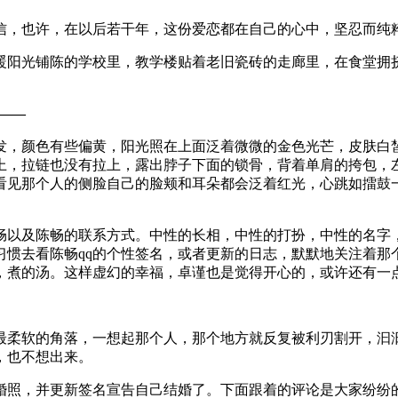
信，也许，在以后若干年，这份爱恋都在自己的心中，坚忍而纯
暖阳光铺陈的学校里，教学楼贴着老旧瓷砖的走廊里，在食堂拥
​​—
发，颜色有些偏黄，阳光照在上面泛着微微的金色光芒，皮肤白
上，拉链也没有拉上，露出脖子下面的锁骨，背着单肩的挎包，
看见那个人的侧脸自己的脸颊和耳朵都会泛着红光，心跳如擂鼓
畅以及陈畅的联系方式。中性的长相，中性的打扮，中性的名字
习惯去看陈畅qq的个性签名，或者更新的日志，默默地关注着那
，煮的汤。这样虚幻的幸福，卓谨也是觉得开心的，或许还有一
最柔软的角落，一想起那个人，那个地方就反复被利刃割开，汩
，也不想出来。
婚照，并更新签名宣告自己结婚了。下面跟着的评论是大家纷纷