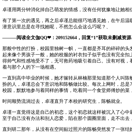
卓谨用两分钟消化掉自己萌发的情感，没有任何犹豫地让她相
有了第一次的遇见，再之后卓谨总能很巧地遇见她，在午后温
潜意识里总是在寻找她呢，不然怎么会这么巧呢？、
———阅读全文伽QQ❤：209152664，回复“1”获取未删减资源—​​
那般中性的打扮，校园里独树一帜，一直都是齐耳的碎碎的头
起来像个男孩子一般，她的校服的衬衣扣子似乎也没有完全扣
得帅气和性感地受不了，无可救药地吸引着自己。没有对视，
着与那个人的下一场相遇。
一直到高中毕业的时候，她才辗转从林楠那里知道那个人叫陈
扮的人，卓谨总会下意识地和陈畅做比较。每次上网时，总是
校园，默默地参与着同样的事情，吃着同一个食堂师傅炒的菜
时间顺势流淌过去，卓谨直升了本校的研究生，陈畅就业。
卓谨一直觉得这是自己的初恋，这个初恋就这样被沉入了心中
至于自己没有办法和别人恋爱，陷在那个圆圈里面，走不出去
直到研二那年，从没有在空间贴过照片的陈畅突然发了一张结