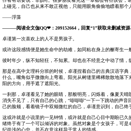
作者有话要说：非gl向。很多朋友看完这一章都会有些误会
上碰见，自己也从来不敢正视他，只能用眼角偷偷地瞟着那个
——浮藻
———阅读全文伽QQ❤：209152664，回复“1”获取未删减资源—​​
卓谨第一次喜欢上的人不是男孩子。
或许这段感情便是她生命中的劫难，如同粘在身上的槲寄生一
彼时年少，纵不知轻狂，不知累。却也在不经意之中动了情，
那是在高中文理科分班的时候，卓谨捏着自己的古典汉语字典
什么，嘴角似乎微微向上弯着。阳光从树缝里稀稀散散地落下
阳的方向，用手遮了遮阳光。
一刹那，卓谨看见了她的眼睛，那般明亮，闪烁着，像夏天晴朗
消失不见了，只有自己的心跳，“嘭嘭嘭”一下一下跳动的声
己的脸颊，看着镜子中双颊微红的自己，卓谨意识到，自己终
这或许就是小说里的一见钟情，或许就是自己心目中期盼已久
绪终于有了一个可以倾诉的对象。虽然对象是个女孩子，可是
纪尚浅的心中，并不在意这样异于常人的情感。