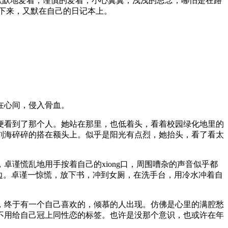
默默地爱着，谨慎的爱着，小心翼翼，浅浅的思念，哪怕是在路
下来，又默在自己的日记本上。
在心间，侵入骨血。
便看到了那个人。她站在那里，也低着头，看着校园绿化地里的
刘海碎碎的搭在额头上。似乎是阳光有点烈，她抬头，看了看太
谨慌乱地用手按着自己的xiong口，周围嘈杂的声音似乎都
边。卓谨一惊慌，放下书，冲到女厕，在洗手台，用冷水冲着自
，终于有一个自己喜欢的，倾慕的人出现。仿佛是心里的满腔愁
不用给自己冠上同性恋的标签。也许是没那个意识，也或许在年