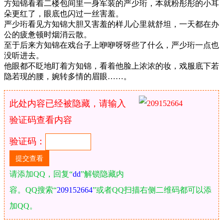
方知锦看着二楼包间里一身军装的严少珩，本就粉彤彤的小耳
朵更红了，眼底也闪过一丝害羞。
严少珩看见方知锦大胆又害羞的样儿心里就舒坦，一天都在办
公的疲惫顿时烟消云散。
至于后来方知锦在戏台子上咿咿呀呀些了什么，严少珩一点也
没听进去。
他眼都不眨地盯着方知锦，看着他脸上浓浓的妆，戏服底下若
隐若现的腰，婉转多情的眉眼……。
此处内容已经被隐藏，请输入
验证码查看内容
验证码：
请添加QQ，回复“
dd
”解锁隐藏内
容。QQ搜索“
209152664
”或者QQ扫描右侧二维码都可以添
加QQ。