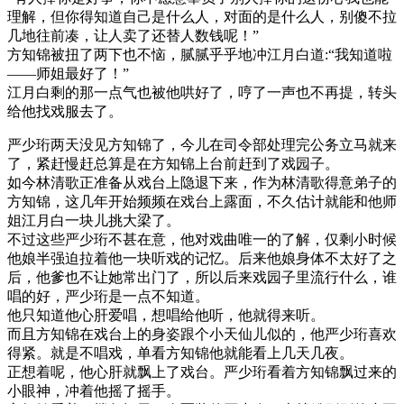
理解，但你得知道自己是什么人，对面的是什么人，别傻不拉
几地往前凑，让人卖了还替人数钱呢！”
方知锦被扭了两下也不恼，腻腻乎乎地冲江月白道:“我知道啦
——师姐最好了！”
江月白剩的那一点气也被他哄好了，哼了一声也不再提，转头
给他找戏服去了。
严少珩两天没见方知锦了，今儿在司令部处理完公务立马就来
了，紧赶慢赶总算是在方知锦上台前赶到了戏园子。
如今林清歌正准备从戏台上隐退下来，作为林清歌得意弟子的
方知锦，这几年开始频频在戏台上露面，不久估计就能和他师
姐江月白一块儿挑大梁了。
不过这些严少珩不甚在意，他对戏曲唯一的了解，仅剩小时候
他娘半强迫拉着他一块听戏的记忆。后来他娘身体不太好了之
后，他爹也不让她常出门了，所以后来戏园子里流行什么，谁
唱的好，严少珩是一点不知道。
他只知道他心肝爱唱，想唱给他听，他就得来听。
而且方知锦在戏台上的身姿跟个小天仙儿似的，他严少珩喜欢
得紧。就是不唱戏，单看方知锦他就能看上几天几夜。
正想着呢，他心肝就飘上了戏台。严少珩看着方知锦飘过来的
小眼神，冲着他摇了摇手。