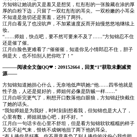
方知锦让她说的又是羞又是想笑，红彤彤的一张脸藏在涂的厚
厚的白粉下边，只留了一双红彤彤的耳尖。一双粉嫩的小耳朵
不知道是急切还是害羞，还抖了两抖。
江月白看见了也没吭声，不加紧速度反而开始慢悠悠地继续上
妆。
“……师姐，快点吧，要不然可要来不及了……”方知锦忍不住
还是催了催。
江月白脸色更难看了:“催催催，知道你见小情郎忍不住，胆子
倒是大，也不怕别人把你吃了！”
———阅读全文伽QQ❤：209152664，回复“1”获取未删减资
源—​​​​—
方知锦知道她担心什么，无奈地低声哄她:“他……四爷他就是
性子急，人还是挺好的，师姐何必像是防贼一样……”
江月白听完更气了，刚想开口数落他白眼狼，方知锦赶快截住
了她的话头。
“我知师姐是为我好，时时刻刻想着我，但知锦也是大人了，
心里有数，师姐就放心吧，好不好。”
江月白一句话卡在心里不舒坦，但是看方知锦软软糯糯的样子
又生不起气来，恨铁不成钢地扭了两下他的耳朵。
“有人捧你是好事，你不愿意辜负了别人捧你的这份心我也能