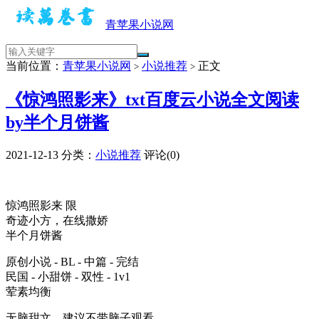
青苹果小说网
当前位置：
青苹果小说网
小说推荐
正文
>
>
《惊鸿照影来》txt百度云小说全文阅读
by半个月饼酱
2021-12-13
分类：
小说推荐
评论(0)
惊鸿照影来 限
奇迹小方，在线撒娇
半个月饼酱
原创小说 - BL - 中篇 - 完结
民国 - 小甜饼 - 双性 - 1v1
荤素均衡
无脑甜文，建议不带脑子观看。