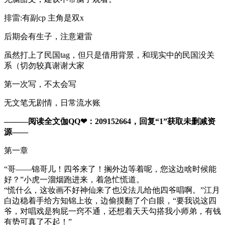
排雷:有副cp 主角是双x
后期会有生子，注意避雷
虽然打上了民国tag，但只是借用背景，和现实中的民国没关
系（切勿较真谢谢大家
第一次写，不太会写
无文笔无剧情，日常流水账
———阅读全文伽QQ❤：209152664，回复“1”获取未删减资
源—​​​​—
第一章
“哥——锦哥儿！四爷来了！搁外边等着呢，您这边啥时候能
好？”小虎一溜烟跑进来，着急忙慌道。
“慌什么，这妆画不好神仙来了也没法儿给他四爷唱啊。”江月
白边稳着手给方知锦上妆，边偷摸翻了个白眼，“要我说这四
爷，对唱戏是狗屁一窍不通，还想着天天勾搭我小师弟，有钱
有势可真了不起！”