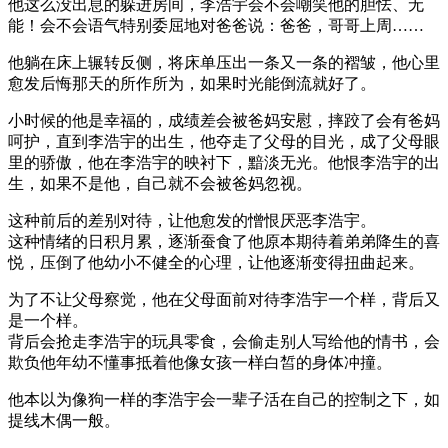
他这么没出息的躲进房间，李浩宇会不会嘲笑他的胆怯、无
能！会不会语气特别委屈地对爸爸说：爸爸，哥哥上周……
他躺在床上辗转反侧，将床单压出一条又一条的褶皱，他心里
愈发后悔那天的所作所为，如果时光能倒流就好了。
小时候的他是幸福的，成绩差会被爸妈安慰，摔跤了会有爸妈
呵护，直到李浩宇的出生，他夺走了父母的目光，成了父母眼
里的骄傲，他在李浩宇的映衬下，黯淡无光。他恨李浩宇的出
生，如果不是他，自己就不会被爸妈忽视。
这种前后的差别对待，让他愈发的憎恨厌恶李浩宇。
这种情绪的日积月累，逐渐蚕食了他原本期待着弟弟降生的喜
悦，压倒了他幼小不健全的心理，让他逐渐变得扭曲起来。
为了不让父母察觉，他在父母面前对待李浩宇一个样，背后又
是一个样。
背后会抢走李浩宇的玩具零食，会偷走别人写给他的情书，会
欺负他年幼不懂事抵着他像女孩一样白皙的身体冲撞。
他本以为像狗一样的李浩宇会一辈子活在自己的控制之下，如
提线木偶一般。