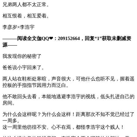
兄弟两人都不太正常。
相互恨着，相互爱着。
李彦岁×李浩宇
———阅读全文伽QQ❤：209152664，回复“1”获取未删减资
源—​​​​—
我发现你的秘密了
爸爸说小宇回来了。
两人站在鞋柜处寒暄，声音很大，可他什么也听不见，握着遥
控板的手指指节因用力而泛白。
他不敢回头去看，本能地逃避李浩宇的视线，低头扎进自己的
房间。
为什么会这样呢？为什么会这样！距离那次不知不觉已经过了
一周多。
这一周里他彷徨不安、心不在焉，都怪李浩宇这个贱人！