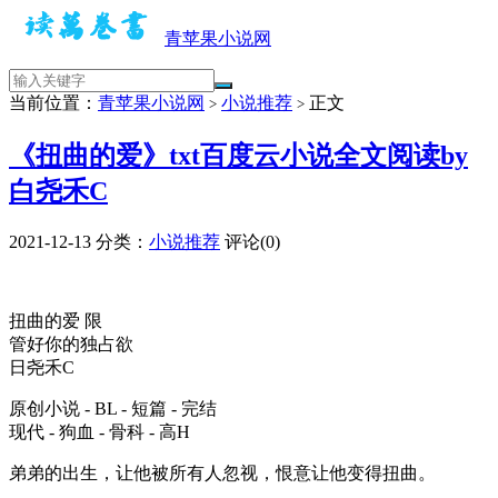
青苹果小说网
当前位置：
青苹果小说网
小说推荐
正文
>
>
《扭曲的爱》txt百度云小说全文阅读by
白尧禾C
2021-12-13
分类：
小说推荐
评论(0)
扭曲的爱 限
管好你的独占欲
日尧禾C
原创小说 - BL - 短篇 - 完结
现代 - 狗血 - 骨科 - 高H
弟弟的出生，让他被所有人忽视，恨意让他变得扭曲。