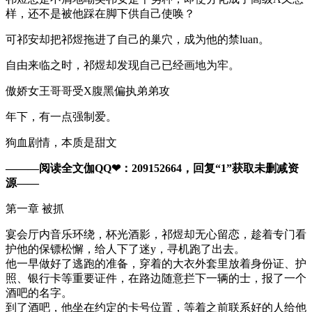
样，还不是被他踩在脚下供自己使唤？
可祁安却把祁煜拖进了自己的巢穴，成为他的禁luan。
自由来临之时，祁煜却发现自己已经画地为牢。
傲娇女王哥哥受X腹黑偏执弟弟攻
年下，有一点强制爱。
狗血剧情，本质是甜文
———阅读全文伽QQ❤：209152664，回复“1”获取未删减资
源—​​​​—
第一章 被抓
宴会厅内音乐环绕，杯光酒影，祁煜却无心留恋，趁着专门看
护他的保镖松懈，给人下了迷y，寻机跑了出去。
他一早做好了逃跑的准备，穿着的大衣外套里放着身份证、护
照、银行卡等重要证件，在路边随意拦下一辆的士，报了一个
酒吧的名字。
到了酒吧，他坐在约定的卡号位置，等着之前联系好的人给他