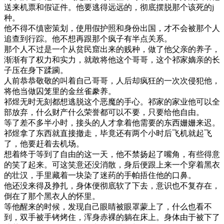
送来机票和假证件。他要逃得远远的，彻底摆脱那个该死的j
种。
他不得不缜密策划，使用假护照和身份出国，才不会被那个人
追查到行踪。他不想再跟那个疯子有半点关系。
那个人不过是一个从贫民窟出来的贱种，做了他父亲的养子，
渐渐有了权力和实力，就敢将他这个哥哥，这个祁家嫡亲的长
子压在身下蹂躏。
人前恭恭敬敬的叫着自己哥哥，人后却疯狂的一次次侵犯他，
将他当做囚笼里的金丝雀豢养。
祁煜无时无刻都想逃脱这个恶魔的手心。祁家的家业他可以全
部放弃，什么财产什么荣誉都可以不要，只要给他自由。
等了差不多半小时，接头的人才拿着他需要的东西姗姗来迟。
祁煜拿了东西就直接撤走，毕竟还有两个小时后飞机就起飞
了，他要赶着去机场。
想着终于等到了自由的这一天，他不禁扬起了嘴角，有些得意
的笑了起来。可这笑意还没消散，身后便跟上来一个穿着黑衣
的壮汉，手里藏着一块染了迷药的手帕捂住他的口鼻。
他还没来得及挣扎，身体便彻底软了下去，意识也不复存在，
倒在了那个黑衣人的怀里。
等他醒来的时候，发现自己眼睛被眼罩蒙上了，什么也看不
到，双手被手铐烤住，浑身赤裸的躺在床上。身体由于被下了