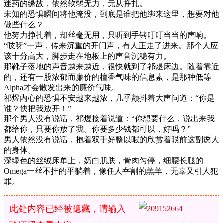
迷药的缘故，依然软弱无力，无从挣扎。
未知的恐惧瞬间将他淹没，到底是谁把他绑来这里，想要对他
做些什么？
他努力挣扎着，却丝毫无用，只听到手铐叮叮当当的声响。
“吱呀”一声，传来沉重的开门声，有人正走了进来。那个人应
该十分高大，脚步走在地板上的声音沉稳有力。
那靴子落地的声音越来越近，很快就到了祁煜床边。随着靠近
的，还有一股浓郁而廉价的檀香气味的信息素，是那种低等
Alpha才会散发出来的廉价气味。
祁煜内心的恐惧不安越来越浓，几乎颤抖着大声问道：“你是
谁？快把我放开！”
那个男人没有说话，祁煜接着说道：“你想要什么，说出来我
都给你，只要你放了我。你要多少钱都可以，好吗？”
男人依然没有说话，抱着双手好整以暇的欣赏着眼前这副诱人
的身体。
深绿色的丝绒床单上，奶白肌肤，骨肉匀停，细腰长腿的
Omega一丝不挂的平躺着，像任人宰割的羔羊，无辜又引人犯
罪。
此处内容已经被隐藏，请输入