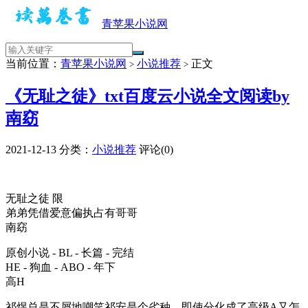
青苹果小说网
当前位置：
青苹果小说网
小说推荐
正文
>
>
《无耻之徒》txt百度云小说全文阅读by
南窈
2021-12-13
分类：
小说推荐
评论(0)
无耻之徒 限
弟弟凭借爱意偏执占有哥哥
南窈
原创小说 - BL - 长篇 - 完结
HE - 狗血 - ABO - 年下
高H
祁煜总是不屑地嘲笑祁安是个劣种，即使分化成了高级A又怎