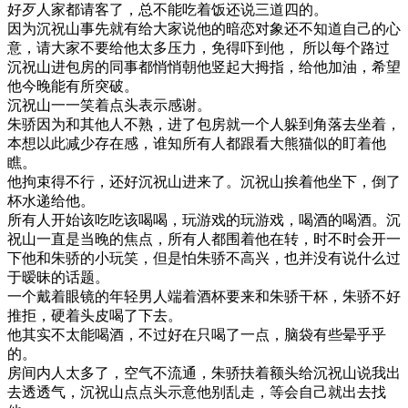
好歹人家都请客了，总不能吃着饭还说三道四的。
因为沉祝山事先就有给大家说他的暗恋对象还不知道自己的心
意，请大家不要给他太多压力，免得吓到他， 所以每个路过
沉祝山进包房的同事都悄悄朝他竖起大拇指，给他加油，希望
他今晚能有所突破。
沉祝山一一笑着点头表示感谢。
朱骄因为和其他人不熟，进了包房就一个人躲到角落去坐着，
本想以此减少存在感，谁知所有人都跟看大熊猫似的盯着他
瞧。
他拘束得不行，还好沉祝山进来了。沉祝山挨着他坐下，倒了
杯水递给他。
所有人开始该吃吃该喝喝，玩游戏的玩游戏，喝酒的喝酒。沉
祝山一直是当晚的焦点，所有人都围着他在转，时不时会开一
下他和朱骄的小玩笑，但是怕朱骄不高兴，也并没有说什么过
于暧昧的话题。
一个戴着眼镜的年轻男人端着酒杯要来和朱骄干杯，朱骄不好
推拒，硬着头皮喝了下去。
他其实不太能喝酒，不过好在只喝了一点，脑袋有些晕乎乎
的。
房间内人太多了，空气不流通，朱骄扶着额头给沉祝山说我出
去透透气，沉祝山点点头示意他别乱走，等会自己就出去找