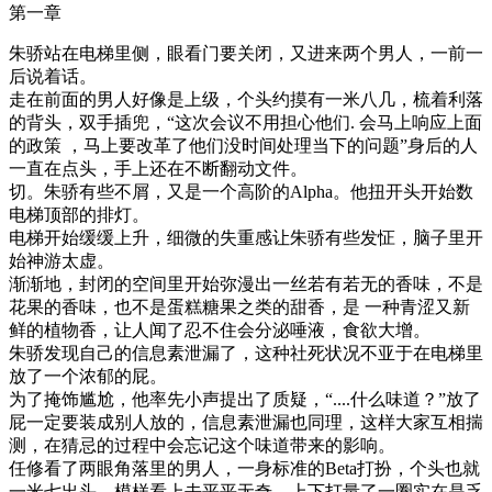
第一章
朱骄站在电梯里侧，眼看门要关闭，又进来两个男人，一前一
后说着话。
走在前面的男人好像是上级，个头约摸有一米八几，梳着利落
的背头，双手插兜，“这次会议不用担心他们. 会马上响应上面
的政策 ，马上要改革了他们没时间处理当下的问题”身后的人
一直在点头，手上还在不断翻动文件。
切。朱骄有些不屑，又是一个高阶的Alpha。他扭开头开始数
电梯顶部的排灯。
电梯开始缓缓上升，细微的失重感让朱骄有些发怔，脑子里开
始神游太虚。
渐渐地，封闭的空间里开始弥漫出一丝若有若无的香味，不是
花果的香味，也不是蛋糕糖果之类的甜香，是 一种青涩又新
鲜的植物香，让人闻了忍不住会分泌唾液，食欲大增。
朱骄发现自己的信息素泄漏了，这种社死状况不亚于在电梯里
放了一个浓郁的屁。
为了掩饰尴尬，他率先小声提出了质疑，“....什么味道？”放了
屁一定要装成别人放的，信息素泄漏也同理，这样大家互相揣
测，在猜忌的过程中会忘记这个味道带来的影响。
任修看了两眼角落里的男人，一身标准的Beta打扮，个头也就
一米七出头，模样看上去平平无奇，上下打量了一圈实在是乏