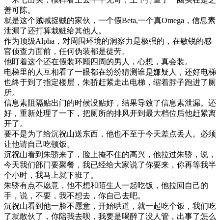
善可陈。
就是这个贼喊捉贼的家伙，一个假Beta,一个真Omega，信息素
泄漏了还打算栽赃给其他人。
作为顶级Alpha，对周围环境的洞察力是极强的，在敏锐的感
官侦查力面前，任何伪装都是徒劳。
他盯着这个还在假装环顾四周的男人，心想，真会装。
电梯里的人互相看了一眼都在纷纷猜测谁是嫌疑人，还好电梯
也终于到了指定楼层，朱骄赶紧走出电梯，缩着脖子跑进了厕
所。
信息素阻隔贴出门的时候没贴好，结果导致了信息素泄漏。还
好，重新处理了一下，把厕所的排风开到最大档位后他赶紧离
开了。
要不是为了给沉祝山送东西，他也不至于今天差点丢人。必须
让他请自己吃顿饭。
沉祝山看到朱骄来了，脸上掩不住的高兴，他拉过朱骄，说，
今天我们部门要聚餐，我已经给大家说了你要来，你再等我半
个小时，我马上就下班了。
朱骄有点不愿意，他不想和陌生人一起吃饭，他拉回自己的
手，说，不要，我不想去，你自己去吧。
沉祝山看到他一脸不愿意，开始哄道，就一起吃个饭，我们吃
了就散伙了，你陪我去呗，我要是喝醉了没人管，出事了怎么