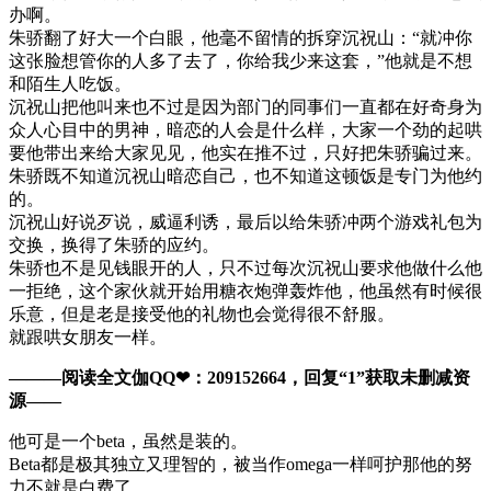
办啊。
朱骄翻了好大一个白眼，他毫不留情的拆穿沉祝山：“就冲你
这张脸想管你的人多了去了，你给我少来这套，”他就是不想
和陌生人吃饭。
沉祝山把他叫来也不过是因为部门的同事们一直都在好奇身为
众人心目中的男神，暗恋的人会是什么样，大家一个劲的起哄
要他带出来给大家见见，他实在推不过，只好把朱骄骗过来。
朱骄既不知道沉祝山暗恋自己，也不知道这顿饭是专门为他约
的。
沉祝山好说歹说，威逼利诱，最后以给朱骄冲两个游戏礼包为
交换，换得了朱骄的应约。
朱骄也不是见钱眼开的人，只不过每次沉祝山要求他做什么他
一拒绝，这个家伙就开始用糖衣炮弹轰炸他，他虽然有时候很
乐意，但是老是接受他的礼物也会觉得很不舒服。
就跟哄女朋友一样。
———阅读全文伽QQ❤：209152664，回复“1”获取未删减资
源—​​​​—
他可是一个beta，虽然是装的。
Beta都是极其独立又理智的，被当作omega一样呵护那他的努
力不就是白费了。