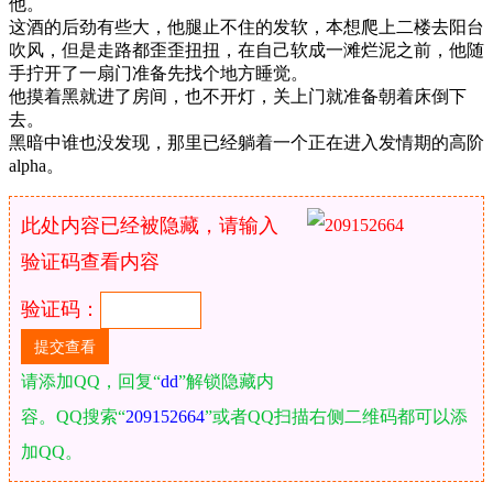
他。
这酒的后劲有些大，他腿止不住的发软，本想爬上二楼去阳台
吹风，但是走路都歪歪扭扭，在自己软成一滩烂泥之前，他随
手拧开了一扇门准备先找个地方睡觉。
他摸着黑就进了房间，也不开灯，关上门就准备朝着床倒下
去。
黑暗中谁也没发现，那里已经躺着一个正在进入发情期的高阶
alpha。
此处内容已经被隐藏，请输入
验证码查看内容
验证码：
请添加QQ，回复“
dd
”解锁隐藏内
容。QQ搜索“
209152664
”或者QQ扫描右侧二维码都可以添
加QQ。