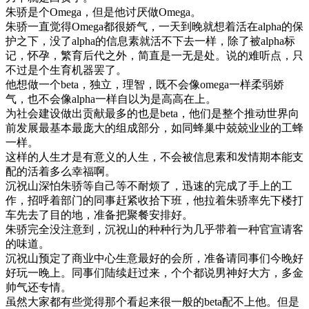
朱骄是个Omega，但是他讨厌做Omega。
朱骄一直觉得Omega都很娇气，一天到晚就想着活在alpha的保
护之下，没了alpha的信息素就活不下去一样，除了被alpha标
记，怀孕，繁育后代之外，简直是一无是处。说的难听点，只
不过是个生育机器罢了。
他想做一个beta，独立，理智，既不会像omega一样柔弱娇
气，也不会像alpha一样自以为是高高在上。
为社会建设做出贡献最多的也是beta，他们是整个推动世界向
前发展最基本最庞大的组成部分，如同蜂巢中兢兢业业的工蜂
一样。
这样的人生才是有意义的人生，不会被信息素和发情期本能支
配的活着多么幸福啊。
沉祝山深怕朱骄等自己等不耐烦了，迅速的完成了手上的工
作，招呼着部门的同事赶紧收拾下班，他拉着朱骄率先下楼打
车先去了目的地，准备把聚餐安排好。
朱骄完全没注意到，沉祝山的种种行为几乎带着一种官宣请客
的味道。
沉祝山预定了商业中心生意最好的会所，准备请同事们今晚好
好玩一晚上。同事们陆续赶过来，个个都说男神好大方，多金
帅气还专情。
虽然大家都有些觉得那个看起来很一般的beta配不上他。但是