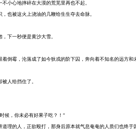
一不小心地摔碎在大漠的荒芜里再也不起。
识，也被这火上浇油的几鞭给生生夺去命脉。
惚，下一秒便是黄沙大雪。
跟着倒霉，沦落成了如今狄戎的阶下囚，奔向着不知名的远方和
却被人给挡住了。
时候，你未必有好果子吃？！”
讲道理的人，正欲殴打，那身后原本就气息奄奄的人质们也终于