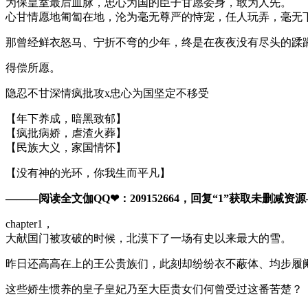
为保皇室最后血脉，忠心为国的臣子甘愿委身，敢为人先。
心甘情愿地匍匐在地，沦为毫无尊严的恃宠，任人玩弄，毫无
那曾经鲜衣怒马、宁折不弯的少年，终是在夜夜没有尽头的蹂
得偿所愿。
隐忍不甘深情疯批攻x忠心为国坚定不移受
【年下养成，暗黑致郁】
【疯批病娇，虐渣火葬】
【民族大义，家国情怀】
【没有神的光环，你我生而平凡】
———阅读全文伽QQ❤：209152664，回复“1”获取未删减资源—​​
chapter1，
大献国门被攻破的时候，北漠下了一场有史以来最大的雪。
昨日还高高在上的王公贵族们，此刻却纷纷衣不蔽体、均步履
这些娇生惯养的皇子皇妃乃至大臣贵女们何曾受过这番苦楚？