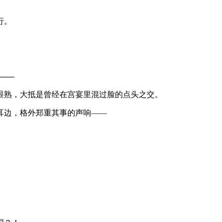
行。
​​—
眼熟，大抵是曾经在宫宴里混过脸的点头之交。
耳边，格外郑重其事的声响——