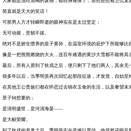
大家都是混吃混喝的废物，都自身难保了，居然还想着怎么复
简直就是天大的笑话！
可那男人方才转瞬即逝的眼神实在是太过坚定；
无可动摇，坚韧不拔。
绝对不是娇生惯养的皇子黄孙，在温室环境的庇护下所能够比
像是一把熊熊燃烧的大火，连百年难遇的黄沙大雪都不能将其
最后，所有人质到了狄戎之后，便只剩下了他们两人，其余无
很多年以后，当季明羡再次回忆起那段征途，才发觉，自始至
在其他王公贵族们都在怀恋过去锦衣玉食的生活，以及奢望未
景子轲想要的；
是清明盛世，是河清海晏——
是大献荣耀。
到了狄戎的老巢之后，季明羡实在是难以置信，他居然还能见