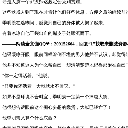
若是人质一个都没抵达必定会受到责难。
这些狄戎人到了现在才肯让他们好些休息，方便之后的继续前
季明羡在迷糊间，感觉到自己的身体被人架了起来。
有着冰凉自他干裂出血的嘴皮子处顺流而下。
———阅读全文伽QQ❤：209152664，回复“1”获取未删减资源—​​
他缓缓睁开眼，眼前同样潦倒不堪的男人他并不认识，却觉得
他并不知道这人为什么帮自己，却清清楚楚地记得那附在自己
“你一定得活着。”他说。
“只要你还活着，大献就永不覆灭。”
如果不是环境不合时宜，季明羡一定第一个捧腹大笑。
他很想告诉眼前这个痴心妄想的蠢货，大献已经亡了！
他季明羡又算个什么东西？