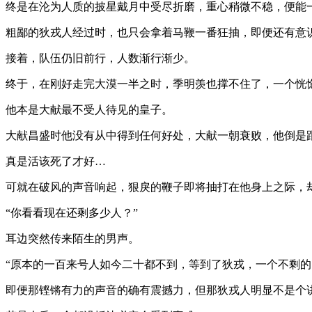
终是在沦为人质的披星戴月中受尽折磨，重心稍微不稳，便能
粗鄙的狄戎人经过时，也只会拿着马鞭一番狂抽，即便还有意
接着，队伍仍旧前行，人数渐行渐少。
终于，在刚好走完大漠一半之时，季明羡也撑不住了，一个恍
他本是大献最不受人待见的皇子。
大献昌盛时他没有从中得到任何好处，大献一朝衰败，他倒是
真是活该死了才好…
可就在破风的声音响起，狠戾的鞭子即将抽打在他身上之际，
“你看看现在还剩多少人？”
耳边突然传来陌生的男声。
“原本的一百来号人如今二十都不到，等到了狄戎，一个不剩的
即便那铿锵有力的声音的确有震撼力，但那狄戎人明显不是个