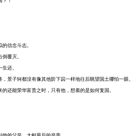
国？！
拟的信念斗志。
击倒覆灭。
一生还。
终，景子轲都没有像其他阶下囚一样地往后眺望国土哪怕一眼。
来的还能荣华富贵之时，只有他，想着的是如何复国。
到他的父皇，大献最后的皇帝。