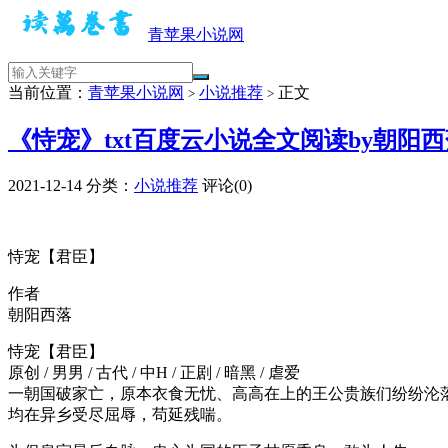
青苹果小说网
当前位置：
青苹果小说网
小说推荐
正文
>
>
《恃宠》txt百度云小说全文阅读by朝阳
2021-12-14
分类：
小说推荐
评论(0)
恃宠【君臣】
作者
朝阳西落
恃宠【君臣】
原创 / 男男 / 古代 / 中H / 正剧 / 暗黑 / 虐爱
一朝国破家亡，原本衣食无忧、高高在上的王公贵族们纷纷沦
均在异乡受尽屈辱，苟延残喘。