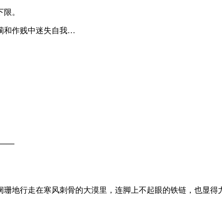
下限。
躏和作贱中迷失自我…
​​—
阑珊地行走在寒风刺骨的大漠里，连脚上不起眼的铁链，也显得