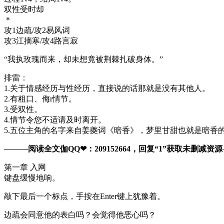
双性受时却
＊
攻1边疏/攻2易风词
攻3江摘寒/攻4路言寂
“我执玫瑰而来，却未想竟被荆棘扎破身体。”
排雷：
1.关于情感经历与性经历，直接说的话那就是没有其他人。
2.有粗口、侮r情节。
3.受双性。
4.情节令您不适请及时离开。
5.五位主角的名字来自姜夔词《暗香》，梦里甘甜也就是暗香
———阅读全文伽QQ❤：209152664，回复“1”获取未删减资源—​​
第一章 入网
键盘缓慢地响。
敲下最后一个标点，手按在Enter键上犹豫着。
边疏会同意他的表白吗？会觉得他恶心吗？