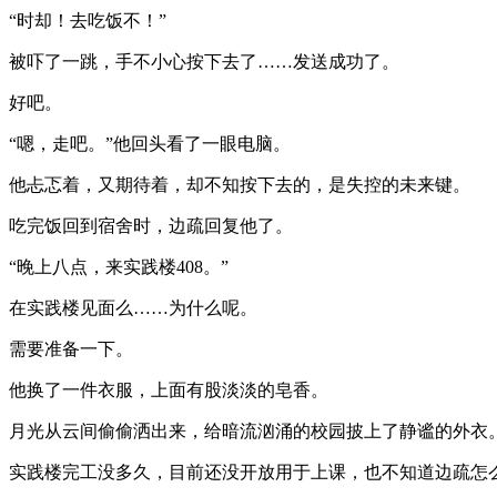
“时却！去吃饭不！”
被吓了一跳，手不小心按下去了……发送成功了。
好吧。
“嗯，走吧。”他回头看了一眼电脑。
他忐忑着，又期待着，却不知按下去的，是失控的未来键。
吃完饭回到宿舍时，边疏回复他了。
“晚上八点，来实践楼408。”
在实践楼见面么……为什么呢。
需要准备一下。
他换了一件衣服，上面有股淡淡的皂香。
月光从云间偷偷洒出来，给暗流汹涌的校园披上了静谧的外衣
实践楼完工没多久，目前还没开放用于上课，也不知道边疏怎