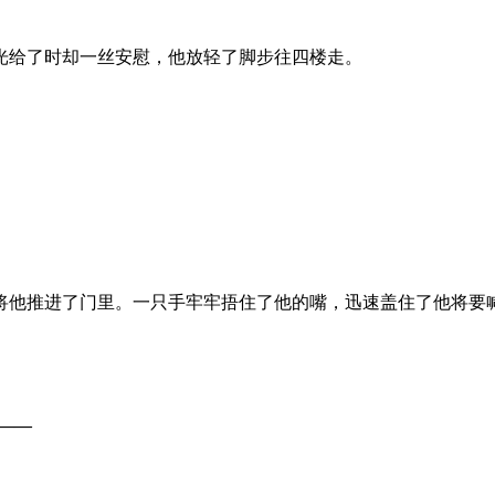
光给了时却一丝安慰，他放轻了脚步往四楼走。
将他推进了门里。一只手牢牢捂住了他的嘴，迅速盖住了他将要
​​—