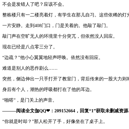
不会是发错人了吧？应该不会。
整栋楼只有一二楼亮着灯，有学生在那儿自习。这些依稀的灯
一片安静。走到408门口，门是关着的。他敲了敲门。
敲门声在空旷无人的环境里十分突兀，但依然没人回应。
现在已经是八点零三分了。
“边疏？”他小心翼翼地轻声呼唤。依然没有回应。
难道是别人的恶作剧么……
突然，侧边伸出一只手打开了教室门，背后传来的一股大力则
身后有个人，潮热的呼吸都打在了他的耳边。
“啪嗒”，是门关上的声音。
———阅读全文伽QQ❤：209152664，回复“1”获取未删减资源—​​
“你就是时却？”那人松开了手，好像坐在了桌子上。