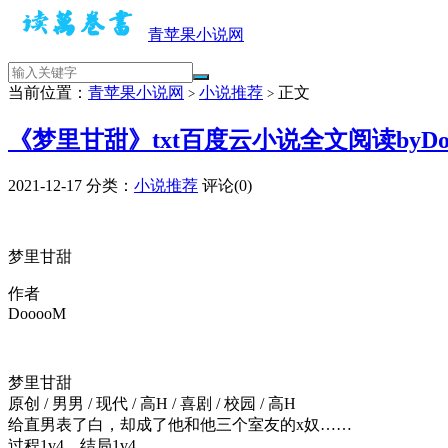
青苹果小说网
当前位置：
青苹果小说网
小说推荐
正文
>
>
《梦里甘甜》txt百度云小说全文阅读byDo
2021-12-17
分类：
小说推荐
评论(0)
梦里甘甜
作者
DooooM
梦里甘甜
原创 / 男男 / 现代 / 高H / 喜剧 / 校园 / 高H
给直男表了白，却成了他和他三个室友的x奴……
过程1v4，结局1v4。