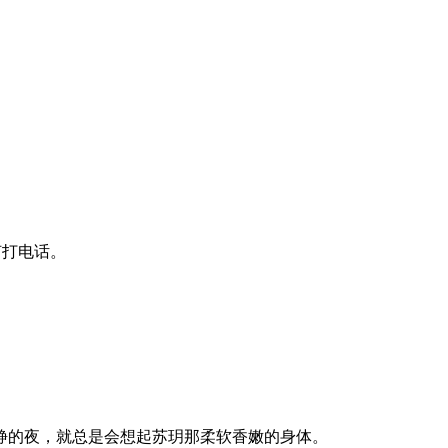
何打电话。
静的夜，就总是会想起苏玥那柔软香嫩的身体。