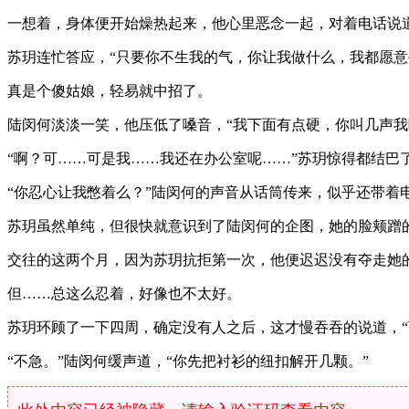
一想着，身体便开始燥热起来，他心里恶念一起，对着电话说道
苏玥连忙答应，“只要你不生我的气，你让我做什么，我都愿意~
真是个傻姑娘，轻易就中招了。
陆闵何淡淡一笑，他压低了嗓音，“我下面有点硬，你叫几声我
“啊？可……可是我……我还在办公室呢……”苏玥惊得都结巴
“你忍心让我憋着么？”陆闵何的声音从话筒传来，似乎还带着
苏玥虽然单纯，但很快就意识到了陆闵何的企图，她的脸颊蹭
交往的这两个月，因为苏玥抗拒第一次，他便迟迟没有夺走她
但……总这么忍着，好像也不太好。
苏玥环顾了一下四周，确定没有人之后，这才慢吞吞的说道，“
“不急。”陆闵何缓声道，“你先把衬衫的纽扣解开几颗。”