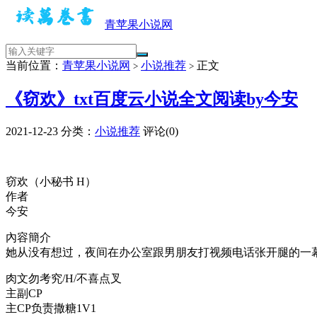
青苹果小说网
当前位置：
青苹果小说网
小说推荐
正文
>
>
《窃欢》txt百度云小说全文阅读by今安
2021-12-23
分类：
小说推荐
评论(0)
窃欢（小秘书 H）
作者
今安
內容簡介
她从没有想过，夜间在办公室跟男朋友打视频电话张开腿的一
肉文勿考究/H/不喜点叉
主副CP
主CP负责撒糖1V1