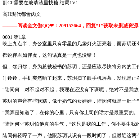
副CP需要在玻璃渣里找糖 结局1V1
高H現代都會肉文
———阅读全文伽QQ❤：209152664，回复“1”获取未删减资源—​​
0001 第1章
晚上九点半，办公室里只有零星的几盏灯火还亮着，而苏玥还
都说伴君如伴虎，这句话真是一点也没错！
但，怨归怨，身为总裁秘书的苏玥，还是应该尽快将分内的工
叮铃铃，手机突然响了起来，苏玥扫了眼手机屏幕，发现是正在
“陆闵何，对不起对不起，我现在还没有下班呢，绝对不是我故
苏玥的声音有些软糯，像个奶气的女娃娃，陆闵何就是一肚子
“我算是知道了，在你的心里，只有你上司的话才是最重要的。
“陆闵何~”苏玥怕他真的生气，“这只是我的工作，你不要生我
陆闵何轻哼了一声，他跟苏玥认识有一段时间了，但最近这两