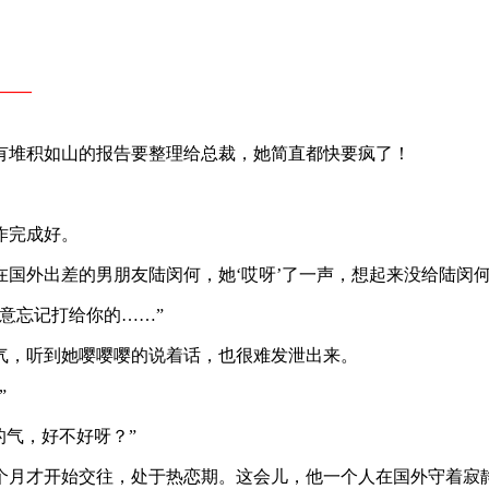
​​—
有堆积如山的报告要整理给总裁，她简直都快要疯了！
作完成好。
国外出差的男朋友陆闵何，她‘哎呀’了一声，想起来没给陆闵
意忘记打给你的……”
气，听到她嘤嘤嘤的说着话，也很难发泄出来。
”
的气，好不好呀？”
个月才开始交往，处于热恋期。这会儿，他一个人在国外守着寂