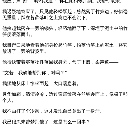
他应了声“好”，吩咐我道：“你在此稍候片刻。我帮你取来。”
我迟疑地答应了。只见他轻松跃起，悠然落于竹笋边，好似毫
无重量，踩在苔藓落叶之上竟也不会沉下。
他捡起我落在一旁的锄头，轻巧地翻了下，深埋于泥土中的竹
笋便滚落而出。
我目瞪口呆地看着他躬身捡起竹笋，拍落竹笋上的泥土，将它
放进了一旁的背篓里。
他很快带着零落物件落回我身旁，弯了下唇，柔声道——
“文若，我确能帮到你，对吗？”
我猛地从床上惊坐而起，大口喘息着。
月华如霜，清清冷冷，透过窗扉散落在丝锦衾面上，像极了那
个人。
我不由打了个冷颤，这才发现自己竟出了一身汗。
我已很久未曾梦到他了，这是怎么一回事？