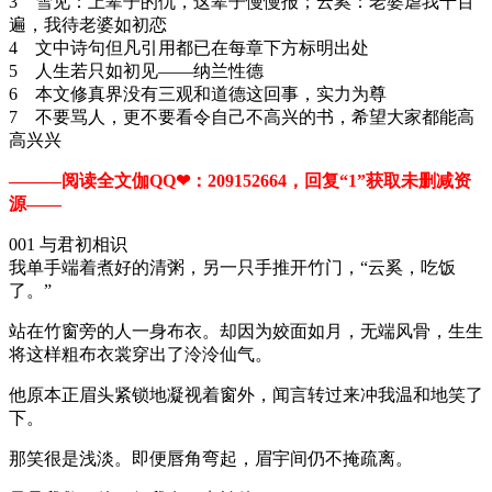
3 雪见：上辈子的仇，这辈子慢慢报；云奚：老婆虐我千百
遍，我待老婆如初恋
4 文中诗句但凡引用都已在每章下方标明出处
5 人生若只如初见——纳兰性德
6 本文修真界没有三观和道德这回事，实力为尊
7 不要骂人，更不要看令自己不高兴的书，希望大家都能高
高兴兴
———阅读全文伽QQ❤：209152664，回复“1”获取未删减资
源—​​​​—
001 与君初相识
我单手端着煮好的清粥，另一只手推开竹门，“云奚，吃饭
了。”
站在竹窗旁的人一身布衣。却因为姣面如月，无端风骨，生生
将这样粗布衣裳穿出了泠泠仙气。
他原本正眉头紧锁地凝视着窗外，闻言转过来冲我温和地笑了
下。
那笑很是浅淡。即便唇角弯起，眉宇间仍不掩疏离。