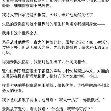
云奚是我在青溪畔捡到的。那时他半身泡在水中，仙衣上血迹
斑斑，细细探察却不见外伤。
我将人带回家乃是图报答、图钱，谁知他竟然失忆了。
失忆的云奚面对这个世界时的陌生和焦虑令我感同身受——
我并非这个世界之人。
乃是从其他世界一夜之间掉落此处。虽然渐渐安了家，生活也
过得下去，但从无融入之感。内心甚是孤独，而这种孤独无人
可诉。
得知云奚失忆后，我便对他生出了几分同病相怜。
瓷勺碰到了碗面发出了很轻的声响，我恍然回过神来。对面的
云奚还在慢条斯理地搅粥，搅好几下才文雅地吃一小口。
捏着勺柄的手指像是琼玉雕就，修长优美。连指甲的颜色都比
旁人的好看。
我下意识多瞅了两眼，起身道：“我去干活了，你慢慢吃。”
云奚放下瓷勺，看向我道：“什么活，我帮你可好？”