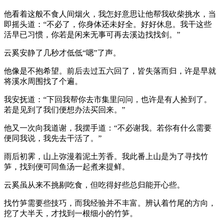
他看着这般不食人间烟火，我怎好意思让他帮我砍柴挑水，当
即摇头道：“不必了，你身体还未好全。好好休息。我干这些
活早已习惯，你若是闲来无事可再去溪边找找剑。”
云奚安静了几秒才低低“嗯”了声。
他像是不抱希望。前后去过五六回了，皆失落而归，许是早就
将溪水周围找了个遍。
我安抚道：“下回我帮你去市集里问问，也许是有人捡到了。
若是见到了我们便想办法买回来。”
他又一次向我道谢，我摆手道：“不必谢我。若你有什么需要
便同我说，我先去干活了。”
雨后初霁，山上弥漫着泥土芳香。我此番上山是为了寻找竹
笋，找到便可同鱼汤一起煮来提鲜。
云奚虽从来不挑剔吃食，但吃得好些总归能开心些。
找竹笋需要些技巧，而我经验并不丰富。辨认着竹尾的方向，
挖了大半天，才找到一根细小的竹笋。