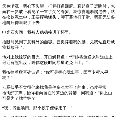
天色渐沉，我心下失望，打算打道回府。直起身子远眺时，忽
而在一斜坡上看见了一冒了尖的春笋。我惊喜地攀爬过去，站
在松软泥土中，正要挥动锄头，脚下蓦地打了滑。我毫无防备
地向后仰着栽了下去——
电光石火间，我被人稳稳接进了怀里。
抬眼时见到了意料外的面容。云奚撑着我的腰，见我站直后就
将我放开了。
他对上我惊讶的目光，开口解释道：“李婶将鱼送来时道山上
最近有熊出没，叫你这段时间尽量避免上山。”
我按捺着欣喜确认道：“你可是担心我出事，因而专程来寻
我？”
云奚似乎不觉得他来找我是件多么大不了的事，态度平常
地“嗯”了声，抬眸看向留在竹笋边的背篓，问我道：“你上山
可是为了找竹笋？”
“嗯，煮鱼汤用。那个挖了便够用了。”