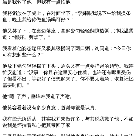
虽是我救了他，但我有一点怕他。
我将粥放在了桌上，在对面坐下，“李婶跟我说下午给我换条
鱼，晚上我给你做鱼汤喝可好？”
他又笑了下，在桌边落座，拿起瓷勺轻轻翻搅热粥，冲我温柔
道：“都好。劳烦了。”
我看着他姿态端庄又极其缓慢喝了两口粥，询问道：“今日你
可有想起些什么？”
他放下瓷勺轻轻摇了下头，眉头又有一点要拧起的趋势。我连
忙安慰道：“没事，你且在这里安心住着。也许还有哪里受伤
了但看不出，等都好了便想起来了。你不要太着急，恢复记忆
需要时间。”
他“嗯”了声，垂眸冲我道了声谢。
他笑容看着没有多少真意，道谢却很是认真。
我有些无所适从。其实我并未做许多，与其说我救了他，不如
说我是怀揣着私心把其带回了家——