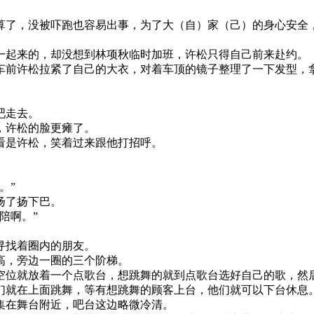
算了，没被吓跑也容易出事，为了大（自）家（己）的身心安全
。
一起来的，却没想到林项秋临时加班，许松只得自己前来赴约。
车前许松拉紧了自己的大衣，对着车顶的镜子整理了一下发型，
吧走去。
，许松的脸更瘫了。
看是许松，笑着过来跟他打招呼。
。”
扬了扬下巴。
陪啊。”
寻找着圈内的朋友。
高，旁边一圈的三个阶梯。
空位就放着一个点歌台，想跳舞的就到点歌台选好自己的歌，然
们就在上面跳舞，等有想跳舞的顾客上台，他们就可以下台休息
集在舞台附近，吧台这边略微冷清。