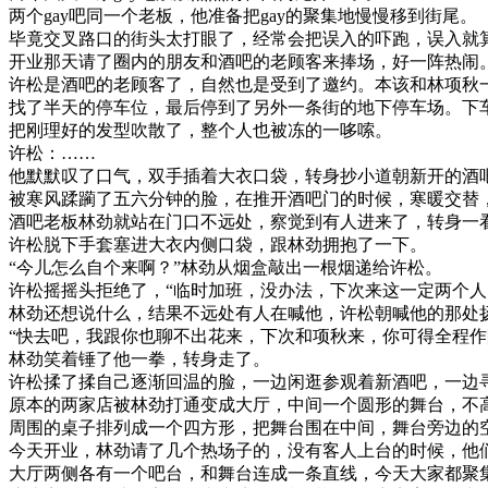
两个gay吧同一个老板，他准备把gay的聚集地慢慢移到街尾。
毕竟交叉路口的街头太打眼了，经常会把误入的吓跑，误入就
开业那天请了圈内的朋友和酒吧的老顾客来捧场，好一阵热闹
许松是酒吧的老顾客了，自然也是受到了邀约。本该和林项秋
找了半天的停车位，最后停到了另外一条街的地下停车场。下
把刚理好的发型吹散了，整个人也被冻的一哆嗦。
许松：……
他默默叹了口气，双手插着大衣口袋，转身抄小道朝新开的酒
被寒风蹂躏了五六分钟的脸，在推开酒吧门的时候，寒暖交替
酒吧老板林劲就站在门口不远处，察觉到有人进来了，转身一
许松脱下手套塞进大衣内侧口袋，跟林劲拥抱了一下。
“今儿怎么自个来啊？”林劲从烟盒敲出一根烟递给许松。
许松摇摇头拒绝了，“临时加班，没办法，下次来这一定两个人
林劲还想说什么，结果不远处有人在喊他，许松朝喊他的那处
“快去吧，我跟你也聊不出花来，下次和项秋来，你可得全程作
林劲笑着锤了他一拳，转身走了。
许松揉了揉自己逐渐回温的脸，一边闲逛参观着新酒吧，一边
原本的两家店被林劲打通变成大厅，中间一个圆形的舞台，不
周围的桌子排列成一个四方形，把舞台围在中间，舞台旁边的
今天开业，林劲请了几个热场子的，没有客人上台的时候，他
大厅两侧各有一个吧台，和舞台连成一条直线，今天大家都聚