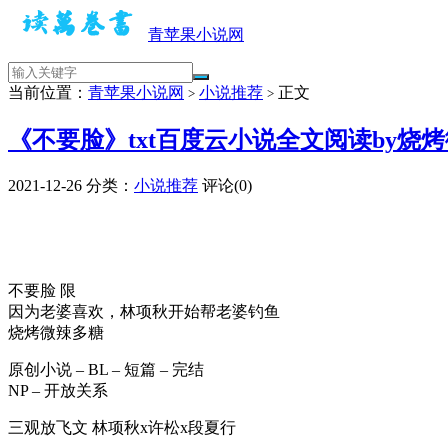
青苹果小说网
当前位置：
青苹果小说网
小说推荐
正文
>
>
《不要脸》txt百度云小说全文阅读by烧
2021-12-26
分类：
小说推荐
评论(0)
不要脸 限
因为老婆喜欢，林项秋开始帮老婆钓鱼
烧烤微辣多糖
原创小说 – BL – 短篇 – 完结
NP – 开放关系
三观放飞文 林项秋x许松x段夏行