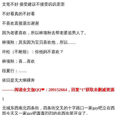
文笔不好 接受建议不接受叽叽歪歪
不好看真的不好看
不喜欢直接退出谢谢
因为老婆喜欢，所以林项秋去帮老婆追男人了。
林项秋：其实因为宝贝喜欢他，所以……
许松（不耐烦）：你他妈不喜欢？
林项秋：喜…喜欢
段夏行：……
依旧是无大纲裸奔
———阅读全文伽QQ❤：209152664，回复“1”获取未删减资源—​​
1
北城东西南北四条街，四条街交叉的十字路口一家gay吧立在
而今天又一家gay吧轰轰烈烈的在西街尾开业了。