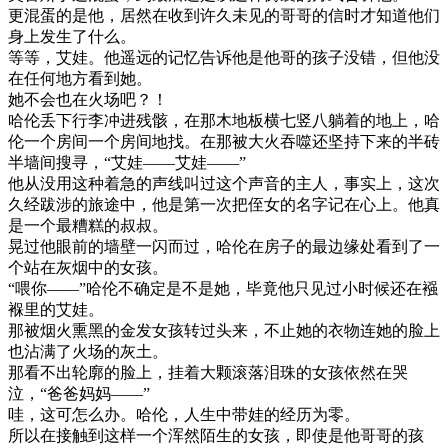
更混蛋的是他，居然在收到许久未见的哥哥的信时才知道他们
身上发生了什么。
等等，艾娃。他遥远的记忆告诉他是他哥的孩子没错，但他没
在任何地方看到她。
她不会也在火场吧？！
哈伦丢下行李冲进残骸，在那木地板横七竖八躺着的地上，哈
伦一个房间一个房间地找。在那被大火吞噬还坚持下来的半砖
半墙间搜寻，“艾娃——艾娃——”
他从没用这种着急的声线叫过这个声音的主人，事实上，这次
久经跋涉的旅途中，他是第一次把侄女的名字记在心上。他真
是一个最糟糕的叔叔。
晃过他眼前的墙壁一闪而过，哈伦在房子的最边缘处看到了一
个站在灰烟中的女孩。
“喂你——”哈伦不确定是不是她，毕竟他只见过小时候还在襁
褓里的艾娃。
那被烟火熏黑的金发女孩转过头来，不止她的衣物连她的脸上
也沾满了火场的灰土。
那看不出轮廓的脸上，挂着大颗滚落泪珠的女孩依然在哭
泣，“爸爸妈妈——”
哇，这可怎么办。哈伦，人生中带娃的经历为零。
所以在接触到这样一个浑然陌生的女孩，即使是他哥哥的孩