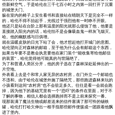
些新鲜空气，于是哈伦在三千七百小时之内第一回打开了沉重
的城堡大门。
躲在室内的椅子上安生看书和直接站在晴朗天下是完全不一样
的，哈伦不得不抬起手，光线过于强烈他有一时睁不开眼。
他还只是站在台阶上那有温度的阳光就那么侵蚀了他，他要是
直接踏入阳光内的话，哈伦怕不是会像吸血鬼一样灰飞烟灭。
哈。他的幽默感与日俱增。
就在温暖皮肤的日光下站了会，他才想起他打开城门的意图。
哈伦望向正对森林的邮箱，至于他为什么会有邮箱这个东西，
如果当年要不是教会执意要他在家门装个“能收集寄给他邮信
的装置”，哈伦觉得他可能真的与世隔绝了。
为了和普通人类区分开，他的房子选在了森林深处延伸出的一
片空地。
外表看上去是个和常人家无异的农村房，在门外立一个邮箱也
不违和。由于哈伦在城堡外施了隔绝咒，那些跑进森林来玩的
小孩看到这间“农村房”也不会驻足多久。往往是看一会就会跑
掉，因为他下的基础咒里有一个“恐吓”的条件在里面，对于不
了解的事物，相信人都会选择跑掉而不是上前来探究一番。
现那装满了魔法生物或邮差送来的信件塞满了那可怜的锡铁
罐，哈伦打打哈欠伸出一根手指那些邮件便簇成一团跟着他飘
进了堡内。