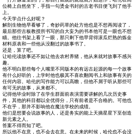
位椅上自然坐下，手指一勾烫金书封的古老书目便飞到了他手
上。
今天学点什么好呢？
解剖生物他早看够了，奇妙药草的处方他也是不想再阅读了，
最后那些古板教授所书写的自大妄为的书本他可是一眼也不想
瞄。他往书架上看了一眼，那只剩下他早背得滚瓜烂熟的炼金
材料原表和一些他从没翻过的故事书了。
还是，算了吧。
让哈伦读故事还不如让他去农村养猪，他从来就对故事不感兴
趣。
他不明白那些每个人嘴里不同版本的有远古起源的每一个故事
有什么好听的，上学时他也极其不喜欢翻阅书上和故事有关的
任何内容。哈伦的写作能力可以高瞻，但他不屑于听从那些可
有可无的故事，从来都不。
记得他毕业时除了在学生群面前表演需要讲解的几次历史事
件，其他的科目都以全优得分，只有前者是不合格的。可他也
不在乎，那并不影响他在魔法学校的成绩。
他们是想要会说故事的人，还是务实的能上天摘星星下至创造
新元素之人。
答案不得而知了吧。
所以他不在意，也不会去在意。在未来的时候，哈伦也不会没