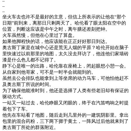
–
–
–
坐火车去也许不是最好的主意，但信上所表示的让他在“那个
日期”前到来，离那日只剩两天了。哈伦看了眼太阳在空中的
位置，判断这应该是中午之时，离午膳还差刻把钟。
火车虽然慢，但他在心里过了算盘。
如果他脚程快的话，他应该能在正正好好那日到达。
奥古斯丁家是在城中心还是荒无人烟的平原？哈伦开始在脑子
里快速过以前那里的地图，太久没去拜访了，他连他们家墙砖
漆是什么色儿都不记得了。
静下心是唯一的出路，哈伦靠在座椅上，闭起眼想小憩一会。
从自家到他哥家，可不是一时半会就能到的。
虽然去公会排队也能拿到上等坐席的动力马车，可他怕他赶不
及奥古斯丁所说的时间。
为了确保他能准时到，他还是选择了人类有些老旧却有保证的
驱动方式。
一站又一站过去，哈伦睁眼又闭眼的，终于在汽笛鸣响之时提
着包下了车。
他先在车站看了地图，随后走到几里外的一建筑阴影里。拿出
包里的混合药粉，三下两下掷于黄土，一阵风过后他就来到了
奥古斯丁所处的群落附近。