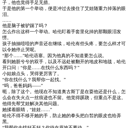
子，他也觉得手足无措。
于是他的第一个举动，便是冲过去接住了艾娃随重力掉落的眼
泪。
……
他是脑子被驴踢了吗？
怎么作出这样一个举动。哈伦盯着手套里化掉的那颗眼泪发
愣。
孩子抽抽噎噎的声音还在继续，哈伦有些头疼，要怎么样才可
以令她停止哭呢。
“那个……”哈伦语塞。因为他真的不知道要怎么说。
看到她脏兮兮的双手，以及不远处被翻开的地皮和地毯，哈伦
开口问：“你是……在找什么东西吗？”
小姑娘点头，哭得更厉害了。
“你在找什么？我帮你一起找。”
“呜，爸爸妈妈——”
呃，除了这个。他现在不知道奥古斯丁是在耍他还是什么，怎
么会在失火点一丝痕迹也不留。他觉得蹊跷，但重点不是这。
他得先帮艾娃解决其他问题。
她揉着眼睛，“娃娃……”
哈伦不得不移开她的手，防止她的拳头把白皙的眼皮也给弄
黑。
“我帮你去找好不好？你待在原地不要动。”