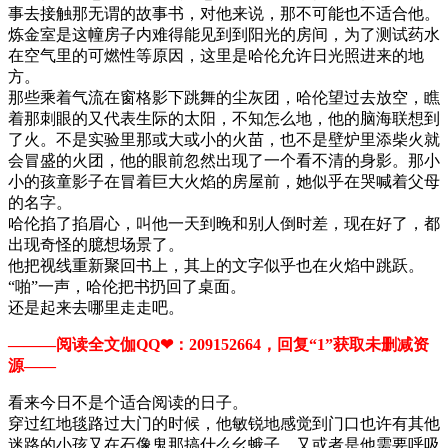
事去接触那无谓的故事书，对他来说，那不可能也不适合他。
炼金室是这幢房子内难得能见到到阳光的房间，为了测试药水
在空气里的可燃性等原因，这里是哈伦允许日光照进来的地
方。
那些乘着气流在窗格影下跳舞的尘灰团，哈伦望过去放空，瞧
着那刺眼的又代表生际的太阳，不知怎么地，他的脑海联想到
了火。不是实验里那或大或小的火苗，也不是壁炉里添柴火就
会冒盛的火团，他的眼前忽然出现了一个看不清的身影。那小
小的孩童影子在冒着巨大火焰的房屋前，她似乎在哭喊着父母
的名字。
哈伦掐了掐眉心，叫他一天到晚和别人倒时差，现在好了，都
出现奇怪的臆想场景了。
他把视线重新聚回书上，其上的文字似乎也在火焰中跳跃。
“啪”一声，哈伦把书扔回了桌面。
还是起来去哪里走走吧。
———阅读全文伽QQ❤：209152664，回复“1”获取未删减资
源—​​​​—
看来今日不是个适合阅读的日子。
穿过红地毯路过大门的时候，他敏锐地感觉到门口也许有其他
迷路的小孩又在石像鬼那搞什么幺蛾子。又或者是他需要呼吸