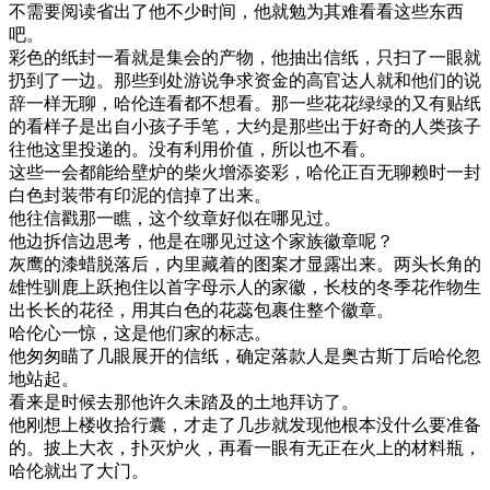
不需要阅读省出了他不少时间，他就勉为其难看看这些东西
吧。
彩色的纸封一看就是集会的产物，他抽出信纸，只扫了一眼就
扔到了一边。那些到处游说争求资金的高官达人就和他们的说
辞一样无聊，哈伦连看都不想看。那一些花花绿绿的又有贴纸
的看样子是出自小孩子手笔，大约是那些出于好奇的人类孩子
往他这里投递的。没有利用价值，所以也不看。
这些一会都能给壁炉的柴火增添姿彩，哈伦正百无聊赖时一封
白色封装带有印泥的信掉了出来。
他往信戳那一瞧，这个纹章好似在哪见过。
他边拆信边思考，他是在哪见过这个家族徽章呢？
灰鹰的漆蜡脱落后，内里藏着的图案才显露出来。两头长角的
雄性驯鹿上跃抱住以首字母示人的家徽，长枝的冬季花作物生
出长长的花径，用其白色的花蕊包裹住整个徽章。
哈伦心一惊，这是他们家的标志。
他匆匆瞄了几眼展开的信纸，确定落款人是奥古斯丁后哈伦忽
地站起。
看来是时候去那他许久未踏及的土地拜访了。
他刚想上楼收拾行囊，才走了几步就发现他根本没什么要准备
的。披上大衣，扑灭炉火，再看一眼有无正在火上的材料瓶，
哈伦就出了大门。