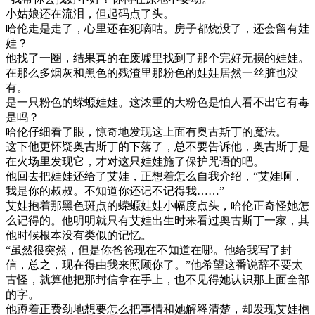
小姑娘还在流泪，但起码点了头。
哈伦走是走了，心里还在犯嘀咕。房子都烧没了，还会留有娃
娃？
他找了一圈，结果真的在废墟里找到了那个完好无损的娃娃。
在那么多烟灰和黑色的残渣里那粉色的娃娃居然一丝脏也没
有。
是一只粉色的蝾螈娃娃。这浓重的大粉色是怕人看不出它有毒
是吗？
哈伦仔细看了眼，惊奇地发现这上面有奥古斯丁的魔法。
这下他更怀疑奥古斯丁的下落了，总不要告诉他，奥古斯丁是
在火场里发现它，才对这只娃娃施了保护咒语的吧。
他回去把娃娃还给了艾娃，正想着怎么自我介绍，“艾娃啊，
我是你的叔叔。不知道你还记不记得我……”
艾娃抱着那黑色斑点的蝾螈娃娃小幅度点头，哈伦正奇怪她怎
么记得的。他明明就只有艾娃出生时来看过奥古斯丁一家，其
他时候根本没有类似的记忆。
“虽然很突然，但是你爸爸现在不知道在哪。他给我写了封
信，总之，现在得由我来照顾你了。”他希望这番说辞不要太
古怪，就算他把那封信拿在手上，也不见得她认识那上面全部
的字。
他蹲着正费劲地想要怎么把事情和她解释清楚，却发现艾娃抱