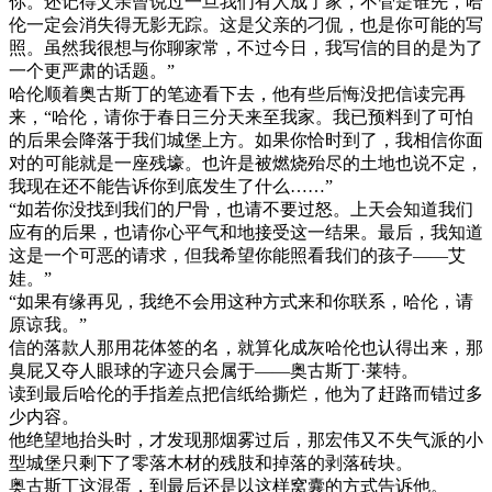
你。还记得父亲曾说过一旦我们有人成了家，不管是谁先，哈
伦一定会消失得无影无踪。这是父亲的刁侃，也是你可能的写
照。虽然我很想与你聊家常，不过今日，我写信的目的是为了
一个更严肃的话题。”
哈伦顺着奥古斯丁的笔迹看下去，他有些后悔没把信读完再
来，“哈伦，请你于春日三分天来至我家。我已预料到了可怕
的后果会降落于我们城堡上方。如果你恰时到了，我相信你面
对的可能就是一座残壕。也许是被燃烧殆尽的土地也说不定，
我现在还不能告诉你到底发生了什么……”
“如若你没找到我们的尸骨，也请不要过怒。上天会知道我们
应有的后果，也请你心平气和地接受这一结果。最后，我知道
这是一个可恶的请求，但我希望你能照看我们的孩子——艾
娃。”
“如果有缘再见，我绝不会用这种方式来和你联系，哈伦，请
原谅我。”
信的落款人那用花体签的名，就算化成灰哈伦也认得出来，那
臭屁又夺人眼球的字迹只会属于——奥古斯丁·莱特。
读到最后哈伦的手指差点把信纸给撕烂，他为了赶路而错过多
少内容。
他绝望地抬头时，才发现那烟雾过后，那宏伟又不失气派的小
型城堡只剩下了零落木材的残肢和掉落的剥落砖块。
奥古斯丁这混蛋，到最后还是以这样窝囊的方式告诉他。