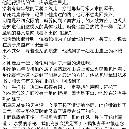
他记得没错的话，应该是往里走。
沿着有些年数的天桥直线走，穿过那些寻常人家的屋子。
哈伦走走停停，记录下他走过的路，他可不想走回头路。
问路是不切实际的，就算问到了奥古斯丁的大致方位，也没人
会知道他们这类人的具体地址。就像他自己的城堡一样，给人
呈现的都只是肉眼看不出的“假象”。
他哥虽比他开明，但哈伦猜为了保全他们一家，奥古斯丁也会
在房子周围布下安全阵。
果不其然，寻着魔法的痕迹，他找到了一处在山崖上的小城
堡。
才刚走近一些，哈伦就闻到了严重的烧焦味。
那座他几年没接触的房子居然就在山坡上被烈火熊熊包围着，
哈伦震惊迅速地走到了能离之最近的方位。他从包里拿出法术
书，和天气有关的在哪在哪，啊找到了。
他一手捏书一边口中振振有词，一定要起作用啊，拜托了。
他在天气这方面没有十足的把握，因为足不出户他没在这有手
熟的练习。
那乌云聚集的天空没一会便下起了淅沥的小雨。哈伦微微松了
口气，等火势浇灭时他又看了遍奥古斯丁的信。
上面透露的不多，还是奥古斯丁一贯的作风，展信开始他写
道：“亲爱的哈伦，我们有多久没见面了？我和妻子都很想念