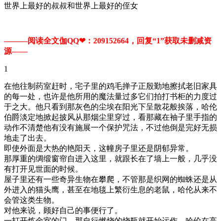
世界上最好的叔叔和世界上最好的侄女
———阅读全文伽QQ❤：209152664，回复“1”获取未删减资
源—​​​​—
1
在他往制药室赶时，宅子里的鸡毛掸子正殷勤地擦拭老旧家具
的每一处，也许是他所用的魔法量过多它们拍打书柜的力度过
于之大。他只看到那灰色的尘埃在阳光下呈散花般挨落，哈伦
伯爵淡定地掀起披风从那烟尘里穿过，看那藏在袖子里手指的
动作不清楚他有没有施展一个保护咒法，不过他倒是完好无损
地走了出去。
即使外面是大热的艳阳天，这幢房子里还是阴郁异常。
那厚重的绸缎窗帘自进入这里，就跟长在了墙上一般，几乎没
有打开见世面的时候。
屋子里还有一些奇异生物在攀爬，不管那是织网的蜘蛛还是从
外进入的猫头鹰，甚至在地毯上繁衍生息的老鼠，哈伦从来不
会管这类生物。
对他来说，顾好自己的事便行了。
一打开炼金室的门，那自行燃烧的烧瓶就开始运作，哈伦在高