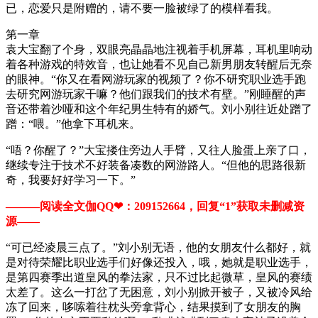
已，恋爱只是附赠的，请不要一脸被绿了的模样看我。
第一章
袁大宝翻了个身，双眼亮晶晶地注视着手机屏幕，耳机里响动
着各种游戏的特效音，也让她看不见自己新男朋友转醒后无奈
的眼神。“你又在看网游玩家的视频了？你不研究职业选手跑
去研究网游玩家干嘛？他们跟我们的技术有壁。”刚睡醒的声
音还带着沙哑和这个年纪男生特有的娇气。刘小别往近处蹭了
蹭：“喂。”他拿下耳机来。
“唔？你醒了？”大宝搂住旁边人手臂，又往人脸蛋上亲了口，
继续专注于技术不好装备凑数的网游路人。“但他的思路很新
奇，我要好好学习一下。”
———阅读全文伽QQ❤：209152664，回复“1”获取未删减资
源—​​​​—
“可已经凌晨三点了。”刘小别无语，他的女朋友什么都好，就
是对待荣耀比职业选手们好像还投入，哦，她就是职业选手，
是第四赛季出道皇风的拳法家，只不过比起微草，皇风的赛绩
太差了。这么一打岔了无困意，刘小别掀开被子，又被冷风给
冻了回来，哆嗦着往枕头旁拿背心，结果摸到了女朋友的胸