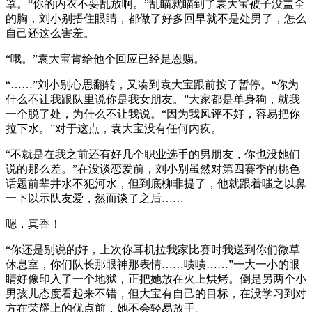
罩。“你的内衣不要乱放啊。”乱瞄就瞄到了袁大宝被子没盖全
的胸，刘小别捂住眼睛，都做了好多回早就不是处男了，怎么
自己还这么害羞。
“哦。”袁大宝肯给他个回应已经是恩赐。
“……”刘小别心思翻转，又凑到袁大宝跟前按了暂停。“你为
什么不让我跟队里说你是我女朋友。”大家都是单身狗，就我
一个脱了处，为什么不让我说。“因为我风评不好，容易把你
拉下水。”对于这点，袁大宝没有任何内疚。
“不就是在我之前还有好几个职业选手的男朋友，你也没她们
说的那么差。”在没谈恋爱前，刘小别虽然对第四赛季的桃色
话题前辈井水不犯河水，但到底柳非提了，他就跟着嗤之以鼻
一下以示队友爱，然而谈了之后……
嗯，真香！
“你还是别说的好，上次你耳机拉我家比赛时我送到你们微草
休息室，你们队长那眼神那表情……啧啧……”一大一小的眼
睛好像印入了一个地狱，正把她放在火上烘烤。倒是另两个小
男孩儿态度看起来不错，但大宝有自己的目标，在没学习到对
方在荣耀上的优点前，她不会轻易放手。