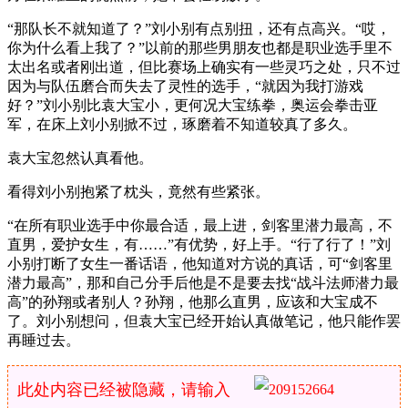
“那队长不就知道了？”刘小别有点别扭，还有点高兴。“哎，
你为什么看上我了？”以前的那些男朋友也都是职业选手里不
太出名或者刚出道，但比赛场上确实有一些灵巧之处，只不过
因为与队伍磨合而失去了灵性的选手，“就因为我打游戏
好？”刘小别比袁大宝小，更何况大宝练拳，奥运会拳击亚
军，在床上刘小别掀不过，琢磨着不知道较真了多久。
袁大宝忽然认真看他。
看得刘小别抱紧了枕头，竟然有些紧张。
“在所有职业选手中你最合适，最上进，剑客里潜力最高，不
直男，爱护女生，有……”有优势，好上手。“行了行了！”刘
小别打断了女生一番话语，他知道对方说的真话，可“剑客里
潜力最高”，那和自己分手后他是不是要去找“战斗法师潜力最
高”的孙翔或者别人？孙翔，他那么直男，应该和大宝成不
了。刘小别想问，但袁大宝已经开始认真做笔记，他只能作罢
再睡过去。
此处内容已经被隐藏，请输入