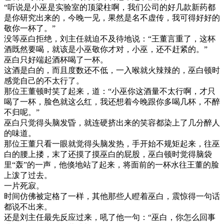
“听说是小巫是实验室的顶梁柱啊，我们公司的好几款新药都
是你研究出来的，今晚一见，果然是名不虚传，我可得好好的
敬你一杯了。”
没等巫白拒绝，刘主任就迫不及待地说：“王董言重了，这杯
酒既然要喝，就该是小巫敬你才对，小巫，还不赶紧的。”
巫白只好端起酒杯喝了一杯。
这酒是白的，而且度数还不低，一入喉就火辣辣的，巫白顿时
感觉自己的不太行了。
那位王董顿时笑了起来，道：“小巫你这酒量不太行啊，才只
喝了一杯，脸色就这么红，我还想着今晚跟你多喝几杯，不醉
不归呢。”
巫白只觉得头脑发昏，就连硬挤出来的笑容都染上了几分醉人
的味道。
那位王董只看一眼就觉得头脑发热，手开始不规矩起来，往巫
白的腰上搂，末了还摸了摸巫白的屁股，巫白顿时觉得脑袋
里“轰”的一声，他倏地站了起来，将面前的一杯水往王董的脸
上泼了过去。
一片死寂。
时间仿佛被定格了一样，其他那些人瞪着巫白，震惊得一句话
都说不出来。
还是刘主任最先反应过来，吼了他一句：“巫白，你怎么回事