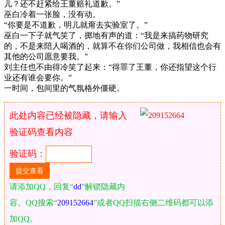
儿？还不赶紧给王董赔礼道歉。”
巫白冷着一张脸，没有动。
“你要是不道歉，明儿就甭去实验室了。”
巫白一下子就气笑了，掷地有声的道：“我是来搞药物研究
的，不是来陪人喝酒的，就算不在你们公司做，我相信也会有
其他的公司愿意要我。”
刘主任也不由得冷笑了起来：“得罪了王董，你还指望这个行
业还有谁会要你。”
一时间，包间里的气氛格外僵硬。
此处内容已经被隐藏，请输入
验证码查看内容
验证码：
请添加QQ，回复“
dd
”解锁隐藏内
容。QQ搜索“
209152664
”或者QQ扫描右侧二维码都可以添
加QQ。