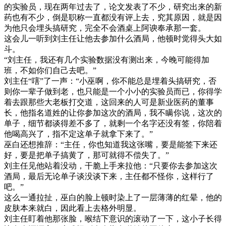
的实验员，现在两年过去了，论文发表了不少，研究出来的新
药也有不少，倒是职称一直都没有评上去，究其原因，就是因
为他只会埋头搞研究，完全不会酒桌上阿谀奉承那一套。
这会儿一听到刘主任让他去参加什么酒局，他顿时觉得头大如
斗。
“刘主任，我还有几个实验数据没有测出来，今晚可能得加
班，不如你们自己去吧。”
刘主任“嗐”了一声：“小巫啊，你不能总是埋着头搞研究，否
则你一辈子做到老，也只能是一个小小的实验员而已，你得学
着去跟那些大老板打交道，这回来的人可是新业医药的董事
长，他指名道姓的让你参加这次的酒局，我不瞒你说，这次的
单子，细节都谈得差不多了，就剩一个名字还没有签，你陪着
他喝高兴了，指不定这单子就拿下来了。”
巫白还想推辞：“主任，你也知道我这张嘴，要是能签下来还
好，要是把单子搞黄了，那可就得不偿失了。”
刘主任见他站着没动，干脆上手来拉他：“只要你去参加这次
酒局，最后无论单子谈没谈下来，主任都不怪你，这样行了
吧。”
这么一通拉扯，巫白的脸上顿时染上了一层薄薄的红晕，他的
皮肤本来就白，因此看上去格外明显。
刘主任盯着他那张脸，喉结下意识的滚动了一下，这小子长得