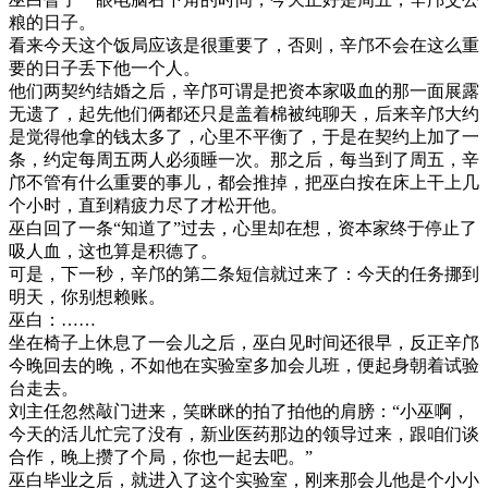
粮的日子。
看来今天这个饭局应该是很重要了，否则，辛邝不会在这么重
要的日子丢下他一个人。
他们两契约结婚之后，辛邝可谓是把资本家吸血的那一面展露
无遗了，起先他们俩都还只是盖着棉被纯聊天，后来辛邝大约
是觉得他拿的钱太多了，心里不平衡了，于是在契约上加了一
条，约定每周五两人必须睡一次。那之后，每当到了周五，辛
邝不管有什么重要的事儿，都会推掉，把巫白按在床上干上几
个小时，直到精疲力尽了才松开他。
巫白回了一条“知道了”过去，心里却在想，资本家终于停止了
吸人血，这也算是积德了。
可是，下一秒，辛邝的第二条短信就过来了：今天的任务挪到
明天，你别想赖账。
巫白：……
坐在椅子上休息了一会儿之后，巫白见时间还很早，反正辛邝
今晚回去的晚，不如他在实验室多加会儿班，便起身朝着试验
台走去。
刘主任忽然敲门进来，笑眯眯的拍了拍他的肩膀：“小巫啊，
今天的活儿忙完了没有，新业医药那边的领导过来，跟咱们谈
合作，晚上攒了个局，你也一起去吧。”
巫白毕业之后，就进入了这个实验室，刚来那会儿他是个小小