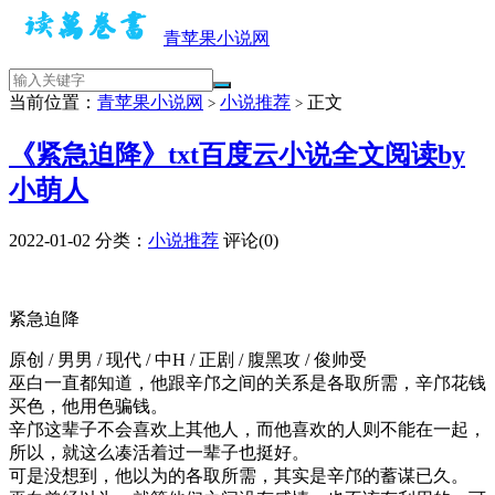
青苹果小说网
当前位置：
青苹果小说网
小说推荐
正文
>
>
《紧急迫降》txt百度云小说全文阅读by
小萌人
2022-01-02
分类：
小说推荐
评论(0)
紧急迫降
原创 / 男男 / 现代 / 中H / 正剧 / 腹黑攻 / 俊帅受
巫白一直都知道，他跟辛邝之间的关系是各取所需，辛邝花钱
买色，他用色骗钱。
辛邝这辈子不会喜欢上其他人，而他喜欢的人则不能在一起，
所以，就这么凑活着过一辈子也挺好。
可是没想到，他以为的各取所需，其实是辛邝的蓄谋已久。