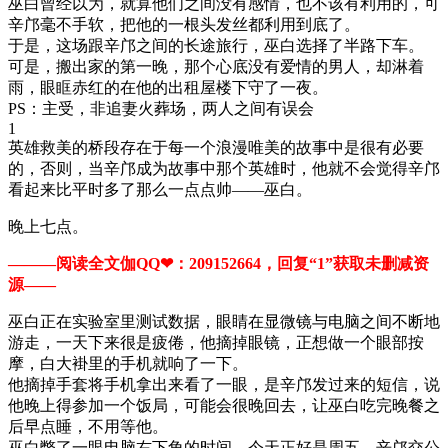
巫白曾经以为，就算他们之间没有感情，也不该有利用的，可
辛邝毫不手软，把他的一根头发丝都利用到底了。
于是，这场跟辛邝之间的长途旅行，巫白选择了半路下车。
可是，搬出家的第一晚，那个心底没有爱情的男人，却淋着
雨，眼眶赤红的在他的出租屋楼下守了一夜。
PS：主受，非追妻火葬场，两人之间有误会
1
英雄救美的桥段存在于每一个浪漫唯美的故事中是很有必要
的，否则，当辛邝成为故事中那个英雄时，他就不会觉得辛邝
看起来比平时多了那么一点点帅——巫白。
晚上七点。
———阅读全文伽QQ❤：209152664，回复“1”获取未删减资
源—​​​​—
巫白正在实验室里测试数据，眼睛在显微镜与电脑之间不断地
游走，一天下来很是疲倦，他摘掉眼镜，正想做一个眼部按
摩，白大褂里的手机就响了一下。
他摘掉手套将手机拿出来看了一眼，是辛邝发过来的短信，说
他晚上得参加一个饭局，可能会很晚回去，让巫白吃完晚餐之
后早点睡，不用等他。
巫白瞥了一眼电脑右下角的时间，今天正好是周五，辛邝交公