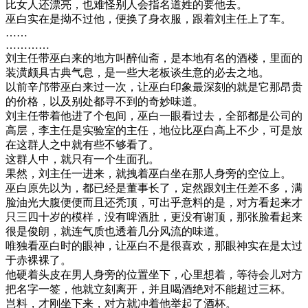
比女人还漂亮，也难怪别人会指名道姓的要他去。
巫白实在是拗不过他，便换了身衣服，跟着刘主任上了车。
……
…………
刘主任带巫白来的地方叫醉仙斋，是本地有名的酒楼，里面的
装潢颇具古典气息，是一些大老板谈生意的必去之地。
以前辛邝带巫白来过一次，让巫白印象最深刻的就是它那昂贵
的价格，以及别处都寻不到的奇妙味道。
刘主任带着他进了个包间，巫白一眼看过去，全部都是公司的
高层，李主任是实验室的主任，地位比巫白高上不少，可是放
在这群人之中就有些不够看了。
这群人中，就只有一个生面孔。
果然，刘主任一进来，就拽着巫白坐在那人身旁的空位上。
巫白原先以为，都已经是董事长了，定然跟刘主任差不多，满
脸油光大腹便便而且还秃顶，可出乎意料的是，对方看起来才
只三四十岁的模样，没有啤酒肚，更没有谢顶，那张脸看起来
很是俊朗，就连气质也透着几分风流的味道。
唯独看巫白时的眼神，让巫白不是很喜欢，那眼神实在是太过
于赤裸裸了。
他硬着头皮在男人身旁的位置坐下，心里想着，等待会儿对方
把名字一签，他就立刻离开，并且喝酒绝对不能超过三杯。
岂料，才刚坐下来，对方就冲着他举起了酒杯。