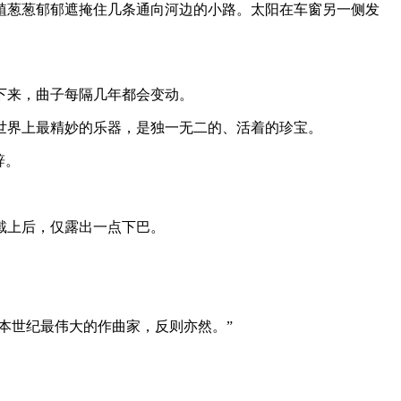
植葱葱郁郁遮掩住几条通向河边的小路。太阳在车窗另一侧发
下来，曲子每隔几年都会变动。
世界上最精妙的乐器，是独一无二的、活着的珍宝。
辞。
戴上后，仅露出一点下巴。
本世纪最伟大的作曲家，反则亦然。”
。