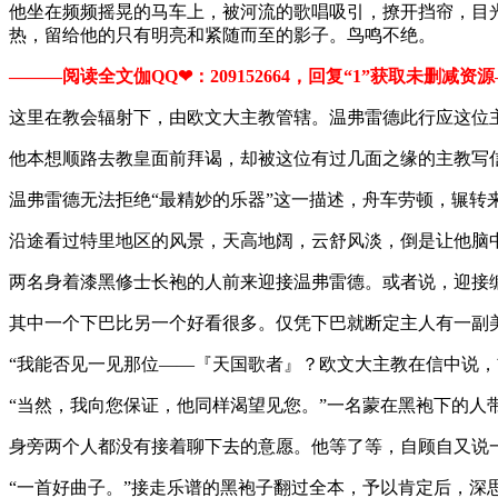
他坐在频频摇晃的马车上，被河流的歌唱吸引，撩开挡帘，目
热，留给他的只有明亮和紧随而至的影子。鸟鸣不绝。
———阅读全文伽QQ❤：209152664，回复“1”获取未删减资源—​​
这里在教会辐射下，由欧文大主教管辖。温弗雷德此行应这位
他本想顺路去教皇面前拜谒，却被这位有过几面之缘的主教写
温弗雷德无法拒绝“最精妙的乐器”这一描述，舟车劳顿，辗转
沿途看过特里地区的风景，天高地阔，云舒风淡，倒是让他脑
两名身着漆黑修士长袍的人前来迎接温弗雷德。或者说，迎接
其中一个下巴比另一个好看很多。仅凭下巴就断定主人有一副
“我能否见一见那位——『天国歌者』？欧文大主教在信中说，
“当然，我向您保证，他同样渴望见您。”一名蒙在黑袍下的人
身旁两个人都没有接着聊下去的意愿。他等了等，自顾自又说一
“一首好曲子。”接走乐谱的黑袍子翻过全本，予以肯定后，深