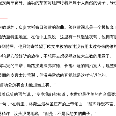
光投向窄窗外。涌动的莱茵河脆声哼着归属于大自然的调子，绿
​​—
主教邀约，负责大祈祷日颂歌的谱曲。颂歌歌词总是一个模板套
信诱至特里地区。在信中主教说，这里有一只迷途夜莺，他拥有
来到特里。他只能寄希望于欧文主教的叙述没有用太过夸张的修
中响起几段好听的旋律，不想再去想探寻这位大主教的用意了。
编写完的曲谱，顺路接走温弗雷德。长袍斗篷的帽沿宽大，规整
美丽的皮囊太过荒谬，但温弗雷德的直觉就是这样告诉他的。
首场公演将会由他担当主将。”
带着玩笑的语气说，“毕竟我们都知道，本世纪最优美的声音需要
句，“在特里，将诞生最神圣庄严的上帝颂曲。”随即静默不言
思稍许，没头没尾地说，“但是，不是我想要的曲子。”