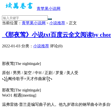
青苹果小说网
当前位置：
青苹果小说网
小说推荐
正文
>
>
《那夜莺》小说txt百度云全文阅读by chor
2022-01-03
分类：
小说推荐
评论(0)
那夜莺[The nightingale]
原创 / 男男 / 架空 / 中H / 正剧 / 罗曼 / 美人受
꧁阉伶歌手×天才作曲家꧂
那夜莺[The nightingale]
WoO1 相遇[meeting]
温弗雷德·普兰是编写曲子的人。他九岁谱出的钢琴曲令许多