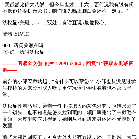
“我虽然比你大八岁，但今年也才二十六，更何况我有钱有闲
不像你还要拼命念书，咱们谁先喝上脑白金还不一定呢。”
沈秋显x关融，1v1，双处，有话直说x最爱操心。
簡體版1V1H
0001 请问关融在吗
“你好，我叫沈秋显。”
———阅读全文伽QQ❤：209152664，回复“1”获取未删减资
源—​​​​—
前台的小邱应声站起，“有什么可以帮您？”小邱也从没见过学
生模样的人来公司找人呀，更何况这个学生看着也不那么寻
常。
沈秋显扎着马尾，穿着一件下摆肥大的灰色外套，拉链只剩了
一个锁头，也不知道是怎么拉到顶的，领口里露出了一截毛衣
高领，大厦里暖气开得足，她刚从外面进来身体还不受控制的
发颤。
前些天却是回暖了，可今天外头只有五度，还一直刮风，天气