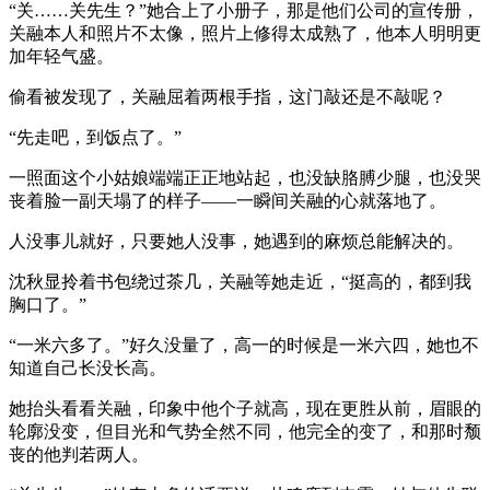
“关……关先生？”她合上了小册子，那是他们公司的宣传册，
关融本人和照片不太像，照片上修得太成熟了，他本人明明更
加年轻气盛。
偷看被发现了，关融屈着两根手指，这门敲还是不敲呢？
“先走吧，到饭点了。”
一照面这个小姑娘端端正正地站起，也没缺胳膊少腿，也没哭
丧着脸一副天塌了的样子——一瞬间关融的心就落地了。
人没事儿就好，只要她人没事，她遇到的麻烦总能解决的。
沈秋显拎着书包绕过茶几，关融等她走近，“挺高的，都到我
胸口了。”
“一米六多了。”好久没量了，高一的时候是一米六四，她也不
知道自己长没长高。
她抬头看看关融，印象中他个子就高，现在更胜从前，眉眼的
轮廓没变，但目光和气势全然不同，他完全的变了，和那时颓
丧的他判若两人。