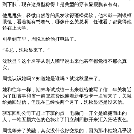
到下肢，现在这身型称得上是典型的穿衣显瘦脱衣有肉。
他甩甩头，轻微自然卷的黑发吹得蓬松柔软，他常戴一副银框
眼镜，看着挺有书卷气，哪像什么关总啊，任谁看了都觉得他
还在上大学。
刚坐到车里，周悦又给他打电话了。
“关总，沈秋显来了。”
沈秋显？这个名字从别人嘴里说出来他甚至都觉得不那么真
实。
周悦认识她吗？知道她是谁吗？就沈秋显来了。
她和往年一样，期末考试成绩一出来就给他写了信，年关将近
为了图省事和省一趟邮差费她连着新年贺卡一块寄来了，关融
给她回过信，但现在已经快两个月了，沈秋显还是没来信。
驱车回到公司正赶上下班的点，电梯门一开全是蜂拥而出的
人，一堆五颜六色的色块出了门立刻四散开来汇入茫茫夜色。
周悦等来了关融，其实没什么好交接的，因为那小姑娘几乎没