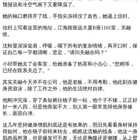
预报说有冷空气南下又要降温了。
她的袖口磨得开了线，手指尖冻得没了血色，她递上信封。
信封上写着这里的地址，江海路致远大厦B座1101室，关融
收。
沈秋显深深耸肩，呼吸，咽下所有的复杂情绪，再开口时，保
证自己每一字都清晰，坚定，“请问关融在吗？”
小邱带她去了会客室，给她准备了热茶和小点心，“您稍等，
已经在联系关总了。”
其实关融今天并不在公司，他是老板，不用考勤，他此刻在健
身房游泳，除了工作之外，他的生活绝对自律。
他刚冲完澡，穿了条短裤往镜子前一站，他个子不矮，正正好
好一米八四，但是他骨架不大，别人第一眼常觉得他身形修
长，面容白净。
这几年坚持健身增肌到底还是有效果的，照旧先看看身材保持
得如何，他在镜子前转来转去，瞧瞧这流畅的线条，他这一身
肌肉虽然薄，但是爆发可不差，无论是胸腹还是侧腰，从上臂