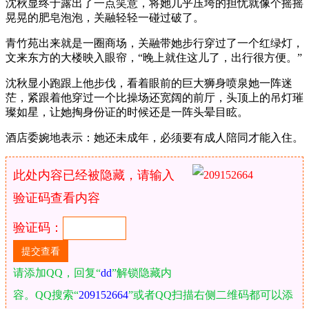
沈秋显终于露出了一点笑意，将她几乎压垮的担忧就像个摇摇
晃晃的肥皂泡泡，关融轻轻一碰过破了。
青竹苑出来就是一圈商场，关融带她步行穿过了一个红绿灯，
文来东方的大楼映入眼帘，“晚上就住这儿了，出行很方便。”
沈秋显小跑跟上他步伐，看着眼前的巨大狮身喷泉她一阵迷
茫，紧跟着他穿过一个比操场还宽阔的前厅，头顶上的吊灯璀
璨如星，让她掏身份证的时候还是一阵头晕目眩。
酒店委婉地表示：她还未成年，必须要有成人陪同才能入住。
此处内容已经被隐藏，请输入
验证码查看内容
验证码：
请添加QQ，回复“
dd
”解锁隐藏内
容。QQ搜索“
209152664
”或者QQ扫描右侧二维码都可以添