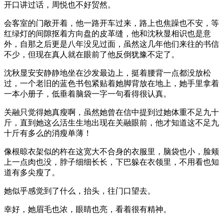
开口讲过话，周悦也不好贸然。
会客室的门敞开着，他一路开车过来，路上也焦躁也不安，等
红绿灯的间隙抠着方向盘的皮革缝，他和沈秋显相识也是意
外，自那之后更是八年没见过面，虽然这几年他们来往的书信
不少，但现在真人就在眼前了他反倒犹豫不定了。
沈秋显安安静静地坐在沙发最边上，挺着腰背一点都没放松
过，一个老旧的蓝色书包紧贴着她脚背放在地上，她手里拿着
一本小册子，低垂着脑袋一字一句看得很认真。
关融只觉得她真瘦啊，虽然她曾在信中提到过她体重不足九十
斤，直到她这么活生生地出现在关融眼前，他才知道这不足九
十斤有多么的消瘦单薄！
像根晾衣架似的杵在这宽大不合身的衣服里，脑袋也小，脸颊
上一点肉也没，脖子细细长长，下巴躲在衣领里，不用看也知
道有多尖瘦了。
她似乎感觉到了什么，抬头，往门口望去。
幸好，她眉毛也浓，眼睛也亮，看着很有精神。