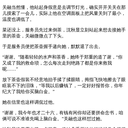
关融当然懂，他站起身假意是去调节灯光，确实开开关关在那
儿摸索了一会儿，实际上他在空调面板上把风量关到了最小，
温度也调低了。
菜还没上，服务员先过来倒茶，沈秋显立刻站起来想去接她手
里的茶壶，关融微微点了下头。
于是服务员便把茶壶握手递向她，默默退了出去。
“谢谢。”随着轻轻的水声和茶香，她终于郑重的道了谢，“你
又成了我的救命琐，怎么每次走到绝路了都是你来救我
呢……”
放下茶壶假装不经意地抬手揉了揉眼睛，拇指飞快地擦去了眼
眶装不下的泪珠，“等我以后赚钱了，一定好好报答你，你年
纪大了我给你买脑白金。”
她在信里也这样调侃过他。
“谢谢，我今年也才二十六，有钱有闲你却还要拼命念书，咱
俩可说不准谁先喝上脑白金。”关融也这样怼过她。