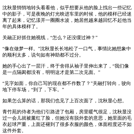
沈秋显悄悄地转头看看他，似乎想要从他的脸上找出一些记忆
中的影子，可是夜晚的灯光映进车里的时候，他的模样已经迷
离了起来，记忆漾开一圈圈水波，她居然越来越回忆不起他当
年的具体模样了。
关融正好抓住她视线，“怎么？还没缓过神？”
“像在做梦一样。”沈秋显长长地松了一口气，事情比她想象中
的顺利太多，说句如有神助都不过分。
她的手心出了一层汗，终于舍得从袖子里伸出来了，“我们像
是一点隔阂都没有，明明这才是第二次见面。”
“见字如面，你自己写的现在都不作数了？”关融打转向，驶向
地下停车场，“到了，下车。”
如果怎么算的话，那我们也见了上百次面了，沈秋显心想。
青竹苑的侍者为他们引路进了包厢，房里暖气很足，沈秋显没
过一会儿就被薰红了脸，但她没有脱外套的意思，她里面的毛
衣起球严重，上面还褪到了很多衣服的颜色，体面程度还不如
这件外套。