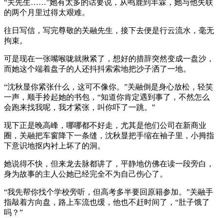
“关先生……”她有太多的话要说，从鸣鹿到丰霖，她与他失联
的两个月里过得太艰难。
往日写信，写完尊敬的关融先生，接下去便是行云流水，毫无
拘束。
可是现在一张嘴喉咙就揪紧了，想好的措辞突然变成一盘沙，
而她这个端着盘子的人还抖抖索索地把沙子洒了一地。
“沈秋显你紧张什么，这可不像你。”关融倒是身心放松，轻笑
一声，顺手拎起她的书包，“知道你肯定遇到事了，不然怎么
会跑来找我呢，我才紧张，叫你吓了一跳。”
现下正是晚高峰，哪哪都不好走，尤其是他们公司在新商业
圈，关融把车窗降下一条缝，沈秋显把手缩在袖子里，小拇指
下意识地抠内衬上坏了的洞。
她说得不快，但来龙去脉都讲了，平静地仿佛在读一段旁白，
身为故事的主人公她已经完全不为自己伤心了。
“我先帮你找个学校旁听，但高考多半要回原籍参加。”关融手
指敲着方向盘，路上车流也缓，他也不赶时间了，“肚子饿了
吗？”