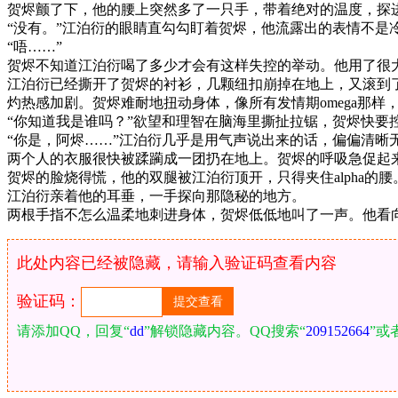
贺烬颤了下，他的腰上突然多了一只手，带着绝对的温度，探
“没有。”江泊衍的眼睛直勾勾盯着贺烬，他流露出的表情不是
“唔……”
贺烬不知道江泊衍喝了多少才会有这样失控的举动。他用了很大
江泊衍已经撕开了贺烬的衬衫，几颗纽扣崩掉在地上，又滚到
灼热感加剧。贺烬难耐地扭动身体，像所有发情期omega那样，渴
“你知道我是谁吗？”欲望和理智在脑海里撕扯拉锯，贺烬快要
“你是，阿烬……”江泊衍几乎是用气声说出来的话，偏偏清
两个人的衣服很快被蹂躏成一团扔在地上。贺烬的呼吸急促起
贺烬的脸烧得慌，他的双腿被江泊衍顶开，只得夹住alpha的腰
江泊衍亲着他的耳垂，一手探向那隐秘的地方。
两根手指不怎么温柔地刺进身体，贺烬低低地叫了一声。他看
此处内容已经被隐藏，请输入验证码查看内容
验证码：
请添加QQ，回复“
dd
”解锁隐藏内容。QQ搜索“
209152664
”或