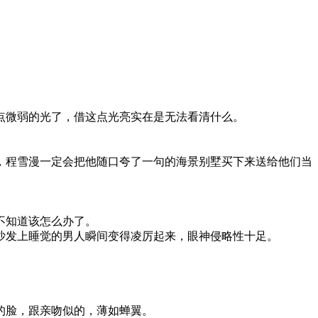
点微弱的光了，借这点光亮实在是无法看清什么。
，程雪漫一定会把他随口夸了一句的海景别墅买下来送给他们当
不知道该怎么办了。
沙发上睡觉的男人瞬间变得凌厉起来，眼神侵略性十足。
的脸，跟亲吻似的，薄如蝉翼。