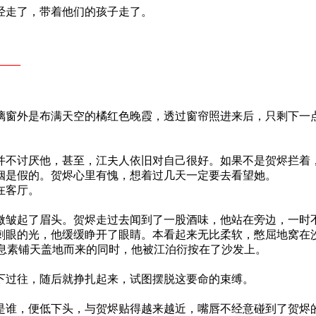
经走了，带着他们的孩子走了。
​​—
璃窗外是布满天空的橘红色晚霞，透过窗帘照进来后，只剩下一
。
并不讨厌他，甚至，江夫人依旧对自己很好。如果不是贺烬拦着
姻是假的。贺烬心里有愧，想着过几天一定要去看望她。
在客厅。
微皱起了眉头。贺烬走过去闻到了一股酒味，他站在旁边，一时
刺眼的光，他缓缓睁开了眼睛。本看起来无比柔软，憋屈地窝在
信息素铺天盖地而来的同时，他被江泊衍按在了沙发上。
下过往，随后就挣扎起来，试图摆脱这要命的束缚。
是谁，便低下头，与贺烬贴得越来越近，嘴唇不经意碰到了贺烬