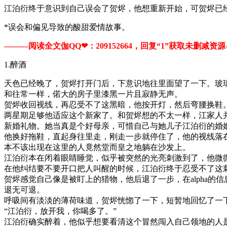
江泊衍终于意识到自己误会了贺烬，他想重新开始，可贺烬已
*误会和偏见导致的酸甜爱情故事。
———阅读全文伽QQ❤：209152664，回复“1”获取未删减资源—​​
1.醉酒
天色已经晚了，贺烬打开门后，下意识地往里面望了一下。玻
和往常一样，偌大的房子里漆黑一片且寂静无声。
贺烬收回视线，再忍受不了这黑暗，他按开灯，然后弯腰换鞋
两星期足够他适应这个新家了。和贺烬想的不太一样，江家人
新婚礼物。她当真是个好母亲，可惜自己与她儿子江泊衍的婚
他换好拖鞋，直起身往里走，刚走一步就停住了，他的视线落
本不该出现在这里的人竟然堂而皇之地躺在沙发上。
江泊衍本在闭着眼睛睡觉，似乎被突然的光亮刺激到了，他微
在他纠结要不要开口把人叫醒的时候，江泊衍终于忍受不了这
贺烬感觉自己像是被盯上的猎物，他后退了一步，在alpha的
退无可退。
呼吸间有淡淡的薄荷味道，贺烬恍惚了一下，短暂地回忆了一
“江泊衍，放开我，你喝多了。”
江泊衍确实醉着，他似乎想要看清这个冒然闯入自己领地的人