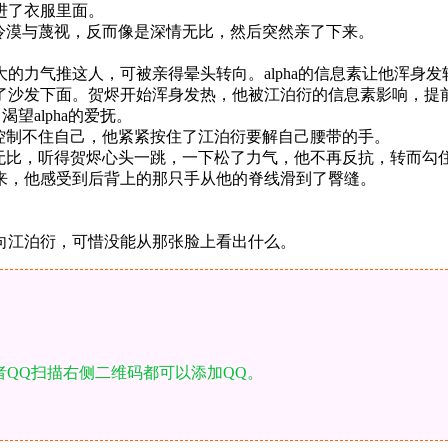
进了衣服里面。
冷漠与蔑视，反而像是深情无比，然后突然亲了下来。
的力气推这人，可被亲得晕头转向。alpha的信息素让他浑身
了沙发下面。贺烬开始浑身发热，他被江泊衍的信息素影响，提
望alpha的爱抚。
控制不住自己，他紧紧按住了江泊衍要解自己腰带的手。
晰无比，听得贺烬心头一跳，一下松了力气，他不再反抗，转而勾
来，他感受到后背上的那只手从他的脊线滑到了臀缝。
。
向江泊衍，可惜没能从那张脸上看出什么。
者QQ扫描右侧二维码都可以添加QQ。