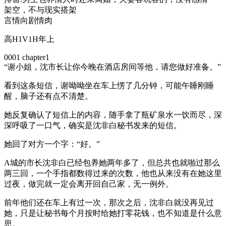
架空，不与现实搭架
言情向剧情肉
高H1V1H年上
0001 chapter1
“谢小姐，沈市长让你今晚在酒店房间等他，请您做好准备。”
看到这条短信，谢呦呦坐在车上愣了几分钟，可能午睡刚睡
醒，脑子还有点不清楚。
她反复确认了短信上的内容，随手拿了瓶矿泉水一饮而尽，深
深呼吸了一口气，确实是沈非白秘书发来的短信。
她回了对方一个字：“好。”
A城的市长沈非白已经包养她两年多了，但总共也就啪过那么
两三回，一个手指都数得过来的次数，他也从来没有在她这里
过夜，做完就一定会离开回自己家，无一例外。
前年他们还在车上有过一次，那次之后，沈非白就没再见过
她，只是让秘书每个月按时给她打零花钱，也不知道是什么意
思。