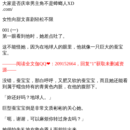
大家是否庆幸男主角不是蟑螂人XD
.com/
女性向甜文喜剧轻松不限
001 (一)
第一眼看到他时，她差点吐了。
这不能怪她，因为在地球人的眼里，他就像一只巨大的蚕宝
宝。
———阅读全文伽QQ❤：209152664，回复“1”获取未删减资
源—​​​​—
没错，蚕宝宝，那白呼呼，又肥又软的蚕宝宝，而且她还能看
到属于蠕虫特有的青黄色内脏，在他的腹部下。
「妳还好吗？地球人。」
巨型蚕宝宝倒是非常文质彬彬的关心她。
「呃，谢谢，可以麻烦你转过身去吗？」
她很怕失礼地在救命恩人面前吐出来。