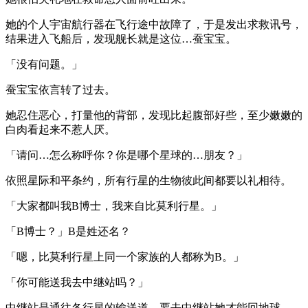
她的个人宇宙航行器在飞行途中故障了，于是发出求救讯号，
结果进入飞船后，发现舰长就是这位…蚕宝宝。
「没有问题。」
蚕宝宝依言转了过去。
她忍住恶心，打量他的背部，发现比起腹部好些，至少嫩嫩的
白肉看起来不惹人厌。
「请问…怎么称呼你？你是哪个星球的…朋友？」
依照星际和平条约，所有行星的生物彼此间都要以礼相待。
「大家都叫我B博士，我来自比莫利行星。」
「B博士？」B是姓还名？
「嗯，比莫利行星上同一个家族的人都称为B。」
「你可能送我去中继站吗？」
中继站是通往各行星的输送道，要去中继站她才能回地球。