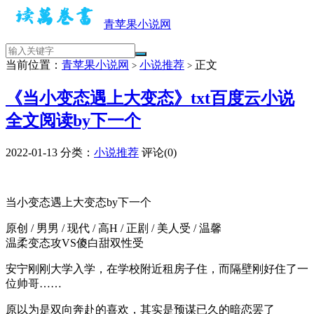
青苹果小说网
当前位置：
青苹果小说网
小说推荐
正文
>
>
《当小变态遇上大变态》txt百度云小说
全文阅读by下一个
2022-01-13
分类：
小说推荐
评论(0)
当小变态遇上大变态by下一个
原创 / 男男 / 现代 / 高H / 正剧 / 美人受 / 温馨
温柔变态攻VS傻白甜双性受
安宁刚刚大学入学，在学校附近租房子住，而隔壁刚好住了一
位帅哥……
原以为是双向奔赴的喜欢，其实是预谋已久的暗恋罢了