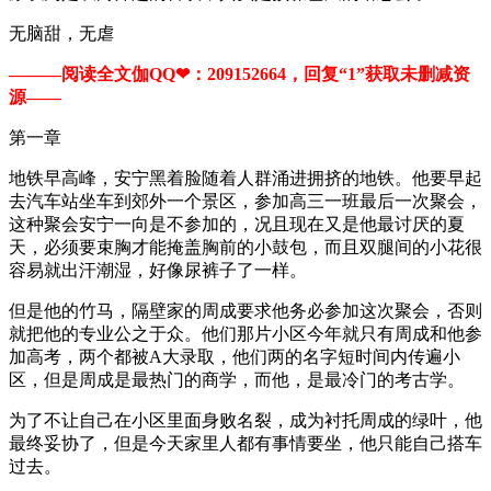
无脑甜，无虐
———阅读全文伽QQ❤：209152664，回复“1”获取未删减资
源—​​​​—
第一章
地铁早高峰，安宁黑着脸随着人群涌进拥挤的地铁。他要早起
去汽车站坐车到郊外一个景区，参加高三一班最后一次聚会，
这种聚会安宁一向是不参加的，况且现在又是他最讨厌的夏
天，必须要束胸才能掩盖胸前的小鼓包，而且双腿间的小花很
容易就出汗潮湿，好像尿裤子了一样。
但是他的竹马，隔壁家的周成要求他务必参加这次聚会，否则
就把他的专业公之于众。他们那片小区今年就只有周成和他参
加高考，两个都被A大录取，他们两的名字短时间内传遍小
区，但是周成是最热门的商学，而他，是最冷门的考古学。
为了不让自己在小区里面身败名裂，成为衬托周成的绿叶，他
最终妥协了，但是今天家里人都有事情要坐，他只能自己搭车
过去。