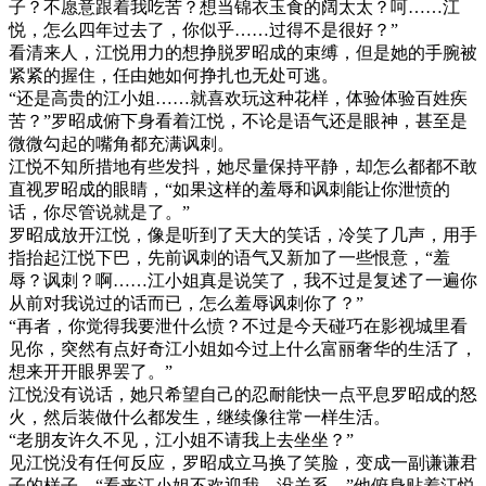
子？不愿意跟着我吃苦？想当锦衣玉食的阔太太？呵……江
悦，怎么四年过去了，你似乎……过得不是很好？”
看清来人，江悦用力的想挣脱罗昭成的束缚，但是她的手腕被
紧紧的握住，任由她如何挣扎也无处可逃。
“还是高贵的江小姐……就喜欢玩这种花样，体验体验百姓疾
苦？”罗昭成俯下身看着江悦，不论是语气还是眼神，甚至是
微微勾起的嘴角都充满讽刺。
江悦不知所措地有些发抖，她尽量保持平静，却怎么都都不敢
直视罗昭成的眼睛，“如果这样的羞辱和讽刺能让你泄愤的
话，你尽管说就是了。”
罗昭成放开江悦，像是听到了天大的笑话，冷笑了几声，用手
指抬起江悦下巴，先前讽刺的语气又新加了一些恨意，“羞
辱？讽刺？啊……江小姐真是说笑了，我不过是复述了一遍你
从前对我说过的话而已，怎么羞辱讽刺你了？”
“再者，你觉得我要泄什么愤？不过是今天碰巧在影视城里看
见你，突然有点好奇江小姐如今过上什么富丽奢华的生活了，
想来开开眼界罢了。”
江悦没有说话，她只希望自己的忍耐能快一点平息罗昭成的怒
火，然后装做什么都发生，继续像往常一样生活。
“老朋友许久不见，江小姐不请我上去坐坐？”
见江悦没有任何反应，罗昭成立马换了笑脸，变成一副谦谦君
子的样子。“看来江小姐不欢迎我，没关系，”他俯身贴着江悦