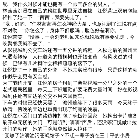
配，我什么时候才能也拥有一个帅气多金的男人。”
林茜茜沉浸在自己的粉红世界里无法自拔，江悦背上双肩包轻
轻推了她一下，“茜茜，我要先走了。”
“哦，好的。”任林茜茜再怎么神经大条，也意识到了江悦有点
不对劲，“你怎么了，身体不舒服吗，脸色好差啊你。”
江悦苦笑，“没事，一会刘老师回来你就说我有事要先走，今
晚聚餐我就不去了。”
从影视城到公交车站还有十五分钟的路程，入秋之后的澹州天
气逐渐转凉，人行道旁的梧桐树也开始变黄，有风吹过的时
候，已经有几片树叶会稀稀疏疏的落下了。
江悦拢了一下自己的外套，不她其实没有很冷，只是这样的动
作似乎会更有安全感。
为了节约开支，江悦的房子租到了离影视城十公里之外的一个
老式居民楼里，每天上下班通勤都要花费大量时间，好在影视
城到住处有直达的公交不用来回倒车。
下车的时候已经快天黑了，澹州连续下了很多天雨，今天终于
放晴，傍晚的天边也重新出现了绚丽的晚霞。
江悦在小区门口的路边摊打包了晚饭带回家，她掏出卡片准备
刷开单元楼的大门，可是听到“嘀嘀”声后，还没等江悦做出拉
开门的动作，她的手腕就突然被人拉住了。
“受够了沾满油污苍蝇馆子？不想一辈子挤在三十平的小房