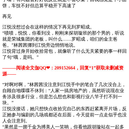
饼，车技不好但总算平稳开下高速了
再见
江悦没想过会在这样的情况下再见到罗昭成。
“啧啧，悦悦，你看到没，刚刚来探胡璇班的那个男的，听说
就是荣城集团的老板，叫什么……罗昭成，咱们的金主爸
爸。”林茜茜挪到江悦旁边悄悄地说。
江悦背过身开始收拾背包，就像听了什么无关紧要的事一样回
了句“哦，是吗。”
———阅读全文伽QQ❤：209152664，回复“1”获取未删减资
源—​​​​—
“对啊对啊，”林茜茜没注意到江悦手中的笔合了几次没合上，
自顾自地喋喋不休到：“人家一搞房地产的，虽然听说现在业
务涉及很多行业，但是怎么想也和影视行业八竿子打不到一
块。”
江悦没接话，她只想快点收拾完自己的东西赶紧离开片场，反
正她参与编剧的几场戏都还在后面，今天提前一点走似乎也没
人会注意到。
“果然是一掷千金为搏美人一笑呐，你看他跟胡璇站在一起多