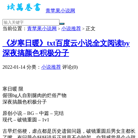
青苹果小说网
当前位置：
青苹果小说网
小说推荐
正文
>
>
《岁寒日暖》txt百度云小说全文阅读by
深夜搞颜色积极分子
2022-01-14
分类：
小说推荐
评论(0)
寒日暖 限
倔强bg人自割腿肉的烂俗产物
深夜搞颜色积极分子
原创小说 – BG – 中篇 – 完结
现代 – 破镜重圆 – 1v1
古早烂俗梗，虐点都是历史遗留问题，破镜重圆后男女主都长
了嘴，有问题会好好说反正就是不会吵架，自我感觉是个小甜