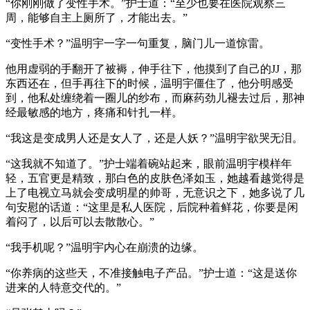
“你刚刚做了变性手术。”护士道：“至少也要在医院观察三
周，能够自主上厕所了，才能出去。”
“变性手术？”温明宇一字一句重复，脑门儿一道惊雷。
他用虚弱的手翻开了被褥，伸手往下，他摸到了自己的JJ，那
东西还在，但手再往下的时候，温明宇僵住了，他分明感受
到，他私处缠绕着一圈儿的纱布，而麻药劲儿褪去过后，那神
经最敏感的地方，疼痛和针扎一样。
“我这是变成男人还是女人了，还是人妖？”温明宇欲哭无泪。
“这我就不知道了。”护士端着碗站起来，眼前温明宇模样年
轻，五官更是精致，那白色的皮肤色泽如玉，她越看越觉得是
上了电视立马就会变成明星的帅哥，无意识之下，她多说了几
句安慰的话道：“这里是私人医院，后院种着鲜花，你要是闲
着闷了，以后可以去散散心。”
“我手机呢？”温明宇内心在崩溃的边缘。
“你养病的这些天，不准接触电子产品。”护士道：“这是送你
进来的人特意交代的。”