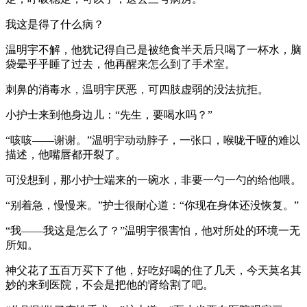
我这是得了什么病？
温明宇不解，他犹记得自己是被绝食半天后只喝了一杯水，脑
袋晕乎乎睡了过去，他再醒来怎么到了手术室。
刺鼻的消毒水，温明宇厌恶，可四肢虚弱的没法抗拒。
小护士来到他身边儿：“先生，要喝水吗？”
“咳咳——谢谢。”温明宇动动脖子，一张口，喉咙干哑的难以
描述，他嘴唇都开裂了。
可没想到，那小护士端来的一碗水，非要一勺一勺的给他喂。
“别着急，慢慢来。”护士很耐心道：“你现在身体还没恢复。”
“我——我这是怎么了？”温明宇很害怕，他对所处的环境一无
所知。
神父花了五百万买下了他，好吃好喝的住了几天，今天莫名其
妙的来到医院，不会是把他的肾给割了吧。