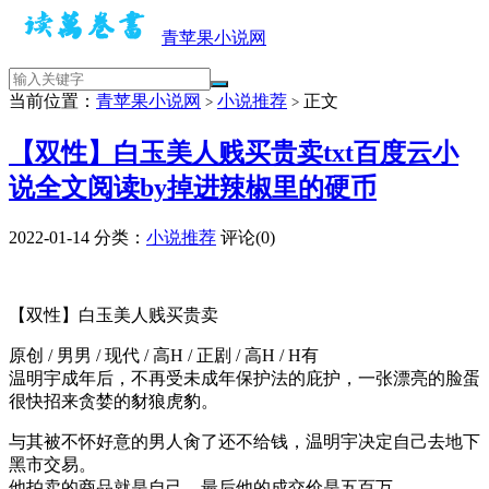
青苹果小说网
当前位置：
青苹果小说网
小说推荐
正文
>
>
【双性】白玉美人贱买贵卖txt百度云小
说全文阅读by掉进辣椒里的硬币
2022-01-14
分类：
小说推荐
评论(0)
【双性】白玉美人贱买贵卖
原创 / 男男 / 现代 / 高H / 正剧 / 高H / H有
温明宇成年后，不再受未成年保护法的庇护，一张漂亮的脸蛋
很快招来贪婪的豺狼虎豹。
与其被不怀好意的男人肏了还不给钱，温明宇决定自己去地下
黑市交易。
他拍卖的商品就是自己，最后他的成交价是五百万。