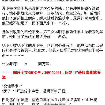
温明宇这辈子从来没见过这么多的钱，他兴冲冲把钱存进银
行，满心期盼未来会更好，却不曾想，雇主没有c他，反而给
他打了麻药抬上病床，醒来过后的温明宇，尿尿的时候发现，
他已经不能用了，而下面又多了一个花x。
身体被改造的不伦不类，第二次温明宇被前任雇主拉着来到黑
市，他听到了自己的最终身价——两亿。
聪明反被聪明误的温明宇，想死的心都有了，他原以为自己破
碎的身体会被男人c的糜烂，但男人似乎只对他的嘴和n子感兴
趣～～～～～
cp:温明宇 x 商万深
———阅读全文伽QQ❤：209152664，回复“1”获取未删减资
源—​​​​—
“变性手术?”
“醒了？”耳边传来声音，温明宇睁开眼。
四周雪白的墙壁，蓝色口罩的医生板着脸继续道：“血压稳
定，呼吸稳定，可以了，送去三号病房。”