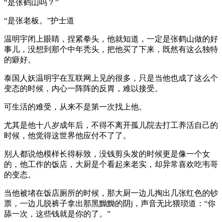
“是张鹤山吗？”
“是张老板。”护士道
温明宇闭上眼睛，捏紧拳头，他就知道，一定是张鹤山做的好
事儿，没想到那个中年秃头，把他买了下来，既然有这么独特
的癖好。
泰国人妖温明宇在互联网上见的很多，只是当他也成了这么个
变态的时候，内心一阵阵的反胃，难以接受。
可生活的难受，从来不是第一次找上他。
尤其是他十八岁成年后，不得不离开孤儿院去打工养活自己的
时候，他觉得这世界他应付不了了。
别人都说他模样长得标致，没钱剪头发的时候更是像一个女
的，他工作的饭店，大厨是个看起来老实，却异常喜欢吃韦哥
的变态。
当他被堵在饭店厕所的时候，那大厨一边儿掏出几张红色的钞
票，一边儿脱裤子拿出那黑黝黝的阴j，声音无比猥琐道：“你
舔一次，这些钱就是你的了。”