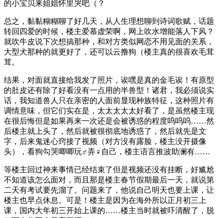
的小宝贝来姐姐怀里哭吧（？
总之，黏黏糊糊聊了好几天，从人生理想聊到诗词歌赋，话题
转回四爱的时候，楼主爱慕虚荣啊，网上吹水增能落人下风？
就吹牛皮说下次想搞那种，和对方类似网恋不用见面的关系，
大型犬那种的就更好了，还可以云撸狗（楼主真的很喜欢毛茸
茸。
结果，对面就直接给我发了照片，诶嘿是真的金毛诶！有原型
的肚皮还有除了好看没有一点用的半兽型！诸君，我必须说实
话，我知道兽人只在亲密的人面前显现种族特征，这种照片有
调情意味，但它们实在是，太太太太太好看了，是虽然楼主现
在很后悔但是如果再来一次还是会被诱惑的程度呜呜呜……然
后楼主就上头了，然后就被很彻底地诱惑了，然后就先是文
字，后来鬼迷心窍接了视频（对方没有露脸，楼主没开摄像
头），看狗勾哭唧唧玩♂弄♀自己，楼主语言推波助澜有……
等楼主回过神来事情已经结束了但是视频还没有挂断，好尴尬
不知道该怎么面对，而且那是楼主春节假期最后一天，就说第
二天有考试要先溜了。问题来了，他说自己明天也要上课，让
楼主也早点休息。可是！楼主是因为在海外所以正月初三上
课，国内大年初三开始上课的……楼主当时就被吓清醒了，脱