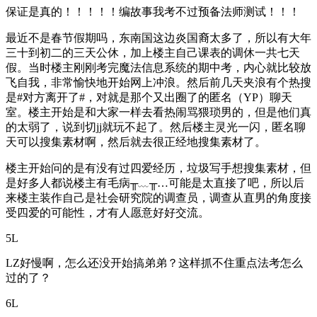
保证是真的！！！！！编故事我考不过预备法师测试！！！
最近不是春节假期吗，东南国这边炎国裔太多了，所以有大年
三十到初二的三天公休，加上楼主自己课表的调休一共七天
假。当时楼主刚刚考完魔法信息系统的期中考，内心就比较放
飞自我，非常愉快地开始网上冲浪。然后前几天夹浪有个热搜
是#对方离开了#，对就是那个又出圈了的匿名（YP）聊天
室。楼主开始是和大家一样去看热闹骂猥琐男的，但是他们真
的太弱了，说到切jj就玩不起了。然后楼主灵光一闪，匿名聊
天可以搜集素材啊，然后就去很正经地搜集素材了。
楼主开始问的是有没有过四爱经历，垃圾写手想搜集素材，但
是好多人都说楼主有毛病╥﹏╥…可能是太直接了吧，所以后
来楼主装作自己是社会研究院的调查员，调查从直男的角度接
受四爱的可能性，才有人愿意好好交流。
5L
LZ好慢啊，怎么还没开始搞弟弟？这样抓不住重点法考怎么
过的了？
6L