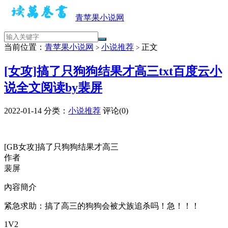
青苹果小说网
当前位置：
青苹果小说网
小说推荐
正文
>
>
[女攻]搞了只狗狗结果才高三txt百度云小
说全文阅读by裴屏
2022-01-14
分类：
小说推荐
评论(0)
[GB女攻]搞了只狗狗结果才高三
作者
裴屏
內容簡介
紧急求助：搞了高三的狗狗会被犬族追杀吗！急！！！
1V2