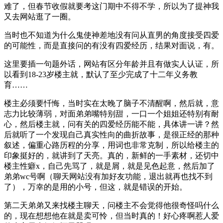
难了，但春节收假就要考这门期中不得不学，所以为了提神我
又去网站逛了一圈。
当时也不知道为什么鬼使神差地没有问从直男的角度接受四爱
的可能性，而是直接问的有没有四爱经历，结果对面说，有。
这里要插一句题外话，网站有区分年龄并且有做实人认证，所
以看到18-23岁楼主就，默认了至少完成了十二年义务教
育……
楼主必须要忏悔，当时实在太晚了脑子不清醒啊，然后就，意
志力比较薄弱，对面弟弟嘴特别甜，一口一个姐姐还特别有耐
心，然后楼主就，问有关的四爱经历能不能，具体讲一讲？然
后就听了一个发现自己真实性向的曲折故事，是很正经的那种
叙述，偏重心路历程的分享，用词也非常克制，所以给楼主的
印象挺好的，就讲到了天亮。真的，新鲜的一手素材，还切中
楼主性癖x，自己先骂了，就是屑，就是见色起意，然后加了
弟弟wc号啊（聊天网站没有加好友功能，退出就再也找不到
了），万幸的是用的小号，但这，就是错误的开始。
第二天弟弟又来找楼主聊天，问楼主不会觉得他很奇怪吗什么
的，现在想想他在就是卖可怜，但当时真的！好心疼啊惹人爱