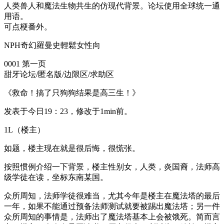
人类兽人和魔法生物共生的仿现代背景。论坛使用全球统一通
用语。
可点梗番外。
NPH奇幻羅曼史輕鬆女性向
0001 第一页
甜牙论坛/匿名版/边限区/求助区
《救命！搞了只狗狗结果是高三生！》
发表于今日19：23，修改于1min前。
1L（楼主）
如题，楼主现在就是很后悔，很慌张。
按照惯例介绍一下背景，楼主性别女，人类，炎国裔，法师高
级学徒在读，坐标东南某国。
众所周知，法师学徒很难当，尤其今年是楼主在魔法塔的最后
一年，如果不能通过预备法师测试就要被踢出魔法塔；另一件
众所周知的事情是，法师出了魔法塔基本上会被饿死。简而言