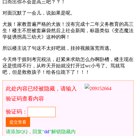
口而出你不会是高三吧？？！
对面沉默了一会儿，说如果是呢。
犬族！家教普遍严格的犬族！没有完成十二年义务教育的高三
生！楼主不想被套麻袋然后上社会新闻，标题类似《变态魔法
学徒诱拐高三幼犬》这种的啊！
所以楼主说了句这不太好吧就，挂掉视频落荒而逃。
今天终于捱到考完税法，赶紧来求助怎么办啊卧槽，楼主现在
还是慌得不行，从昨天开始就没打开过wc小号了。骂就骂
吧，但是救救孩子！给各位跪下了！！！
此处内容已经被隐藏，请输入
验证码查看内容
验证码：
请添加QQ，回复“
dd
”解锁隐藏内