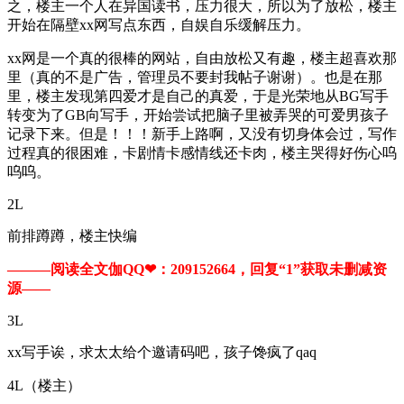
之，楼主一个人在异国读书，压力很大，所以为了放松，楼主
开始在隔壁xx网写点东西，自娱自乐缓解压力。
xx网是一个真的很棒的网站，自由放松又有趣，楼主超喜欢那
里（真的不是广告，管理员不要封我帖子谢谢）。也是在那
里，楼主发现第四爱才是自己的真爱，于是光荣地从BG写手
转变为了GB向写手，开始尝试把脑子里被弄哭的可爱男孩子
记录下来。但是！！！新手上路啊，又没有切身体会过，写作
过程真的很困难，卡剧情卡感情线还卡肉，楼主哭得好伤心呜
呜呜。
2L
前排蹲蹲，楼主快编
———阅读全文伽QQ❤：209152664，回复“1”获取未删减资
源—​​​​—
3L
xx写手诶，求太太给个邀请码吧，孩子馋疯了qaq
4L（楼主）