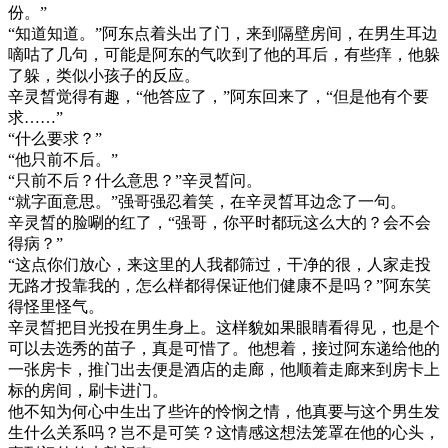
份。”
“知道知道。”阿东点着头出了门，来到隔壁房间，在男生耳边
嘀咕了几句，可能是阿东的气吹到了他的耳后，有些痒，他躲
了躲，类似小孩子的反应。
辛灵晳觉得有趣，“他答应了，”阿东回来了，“但是他有个要
求……”
“什么要求？”
“他只前不后。”
“只前不后？什么意思？”辛灵晳问。
“就字面意思。”强哥强忍着笑，在辛灵晳耳边念了一句。
辛灵晳的脸唰的红了，“强哥，你平时都玩这么大的？会不会
得病？”
“这点你们放心，来这里的人我都筛过，干净的很，人家走投
无路才投靠我的，怎么样都得保证他们健康不是吗？”阿东笑
得怪里怪气。
辛灵晳把目光投在男生身上。这样貌如果眼睛看得见，也是个
可以去选秀的苗子，真是可惜了。他想着，接过阿东递给他的
一张房卡，推门出去便是酒店的走廊，他顺着走廊来到房卡上
标的房间，刷卡进门。
他不知为何心中生出了些许的怜悯之情，他真要与这个男生发
生什么关系吗？岂不是可笑？这情感这想法笼罩在他的心头，