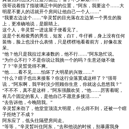
强哥说着指了指玻璃正中间的位置，“阿东，我要这个……大
明星不要人的话就开个房间让他自己一个人……”
“我要左边这个……”辛灵晳的目光落在左边第一个男生的脸
上，更准确地说，是眼睛上。
这个人，辛灵晳一进这屋子便看见了。
这是个长相俊秀的男生，短发，白T，牛仔裤，身上没有任何
装饰，脸上也没什么表情，只是楞楞地看着前方，好像在发
呆。
“他？他只是我拉过来凑数的，他不行……”阿东急忙说。
“为什么不行？不是你说让我挑一个的吗？生意还做不做
了？”辛灵晳觉得不爽。
“他……看不见……怕坏了大明星的兴致……”
“什么？瞎子也出来接客？你这行业落寞成这样了？”强哥
说，“阿东啊，我平时没少照顾你生意，你就这么忽悠我？”
“不不不，真不是这样，”阿东强颜欢笑，“他……厉害着呢，
有几个固定的客人，是他自己不愿意多接活……”
“去告诉他，今晚陪我。”
辛灵晳来劲了，他堂堂顶流大明星，什么得不到，还被一个瞎
子拒绝了不成？
阿东应了，低头往隔壁房间走。
“等等，”辛灵晳叫住阿东，“去和他说的时候，别暴露我身