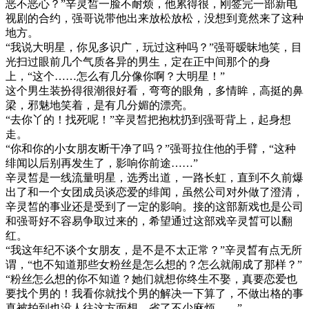
恶不恶心？”辛灵皙一脸不耐烦，他累得很，刚签完一部新电
视剧的合约，强哥说带他出来放松放松，没想到竟然来了这种
地方。
“我说大明星，你见多识广，玩过这种吗？”强哥暧昧地笑，目
光扫过眼前几个气质各异的男生，定在正中间那个的身
上，“这个……怎么有几分像你啊？大明星！”
这个男生装扮得很潮很好看，弯弯的眼角，多情眸，高挺的鼻
梁，邪魅地笑着，是有几分媚的漂亮。
“去你丫的！找死呢！”辛灵皙把抱枕扔到强哥背上，起身想
走。
“你和你的小女朋友断干净了吗？”强哥拉住他的手臂，“这种
绯闻以后别再发生了，影响你前途……”
辛灵皙是一线流量明星，选秀出道，一路长虹，直到不久前爆
出了和一个女团成员谈恋爱的绯闻，虽然公司对外做了澄清，
辛灵皙的事业还是受到了一定的影响。接的这部新戏也是公司
和强哥好不容易争取过来的，希望通过这部戏辛灵晳可以翻
红。
“我这年纪不谈个女朋友，是不是不太正常？”辛灵晳有点无所
谓，“也不知道那些女粉丝是怎么想的？怎么就闹成了那样？”
“粉丝怎么想的你不知道？她们就想你终生不娶，真要恋爱也
要找个男的！我看你就找个男的解决一下算了，不做出格的事
真被拍到也没人往这方面想，省了不少麻烦……”