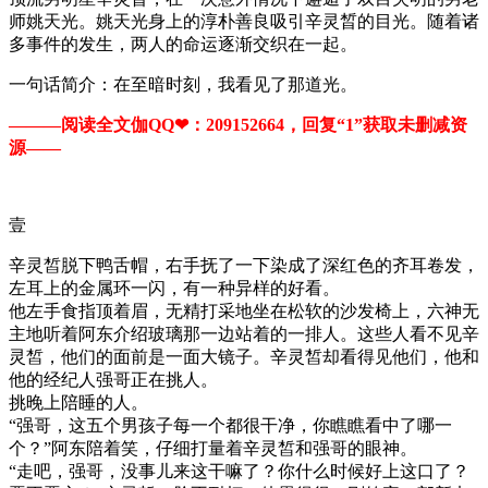
师姚天光。姚天光身上的淳朴善良吸引辛灵晳的目光。随着诸
多事件的发生，两人的命运逐渐交织在一起。
一句话简介：在至暗时刻，我看见了那道光。
———阅读全文伽QQ❤：209152664，回复“1”获取未删减资
源—​​​​—
壹
辛灵皙脱下鸭舌帽，右手抚了一下染成了深红色的齐耳卷发，
左耳上的金属环一闪，有一种异样的好看。
他左手食指顶着眉，无精打采地坐在松软的沙发椅上，六神无
主地听着阿东介绍玻璃那一边站着的一排人。这些人看不见辛
灵皙，他们的面前是一面大镜子。辛灵皙却看得见他们，他和
他的经纪人强哥正在挑人。
挑晚上陪睡的人。
“强哥，这五个男孩子每一个都很干净，你瞧瞧看中了哪一
个？”阿东陪着笑，仔细打量着辛灵皙和强哥的眼神。
“走吧，强哥，没事儿来这干嘛了？你什么时候好上这口了？