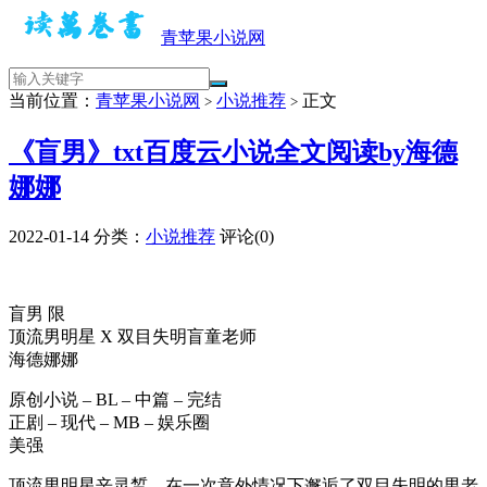
青苹果小说网
当前位置：
青苹果小说网
小说推荐
正文
>
>
《盲男》txt百度云小说全文阅读by海德
娜娜
2022-01-14
分类：
小说推荐
评论(0)
盲男 限
顶流男明星 X 双目失明盲童老师
海德娜娜
原创小说 – BL – 中篇 – 完结
正剧 – 现代 – MB – 娱乐圈
美强
顶流男明星辛灵晳，在一次意外情况下邂逅了双目失明的男老