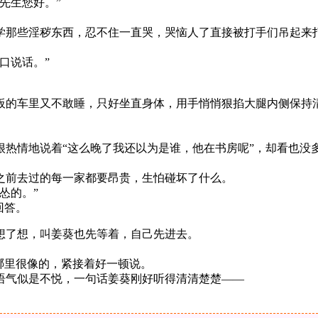
先生您好。”
学那些淫秽东西，忍不住一直哭，哭恼人了直接被打手们吊起来
口说话。”
板的车里又不敢睡，只好坐直身体，用手悄悄狠掐大腿内侧保持
热情地说着“这么晚了我还以为是谁，他在书房呢”，却看也没
之前去过的每一家都要昂贵，生怕碰坏了什么。
怂的。”
回答。
想了想，叫姜葵也先等着，自己先进去。
哪里很像的，紧接着好一顿说。
语气似是不悦，一句话姜葵刚好听得清清楚楚——