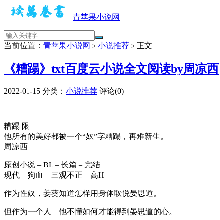
青苹果小说网
当前位置：
青苹果小说网
小说推荐
正文
>
>
《糟蹋》txt百度云小说全文阅读by周凉西
2022-01-15
分类：
小说推荐
评论(0)
糟蹋 限
他所有的美好都被一个“奴”字糟蹋，再难新生。
周凉西
原创小说 – BL – 长篇 – 完结
现代 – 狗血 – 三观不正 – 高H
作为性奴，姜葵知道怎样用身体取悦晏思道。
但作为一个人，他不懂如何才能得到晏思道的心。