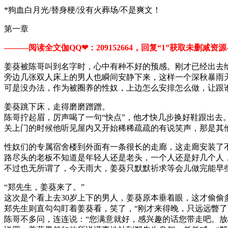
*狗血白月光/替身梗/没有火葬场/不是爽文！
第一章
———阅读全文伽QQ❤：209152664，回复“1”获取未删减资源—​​
姜葵被陈哥叫到名字时，心中有种不好的预感。刚才已经出去
旁边几张双人床上的男人也瞬间安静下来，这样一个深秋暴雨
可是没办法，作为被圈养的性奴，上边怎么安排怎么做，让跟
姜葵跳下床，走得磨磨蹭蹭。
陈哥拧起眉，厉声喝了一句“快点”，他才快几步换好鞋跟出去
关上门的时候他听见屋内又开始稀稀疏疏的有说笑声，那是其
性奴们的专属宿舍楼到外面有一条很长的走廊，这走廊安装了
路尽头的老板不知道是年轻人还是老头，一个人还是好几个人
不过也无所谓了，今天雨大，姜葵只默默祈求等会儿做完能早
“郑先生，姜葵来了。”
这次是个看上去30岁上下的男人，姜葵原本垂着眼，这才偷
郑先生则直勾勾盯着姜葵看，笑了，“刚才来得晚，只远远瞥了
陈哥不多问，连连说：“您满意就好，感兴趣的话您带走吧。放