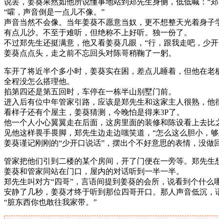
说罢，姜葵果然如他所说懂事地站到郑先生身侧，低低喊：“郑
“嚯，声音倒是一点儿不像。”
声音当然不会像。当年姜葵不愿意当奴，更不想整天光着身子
有点儿沙。不至于难听，但绝称不上好听。独一份了。
不过郑先生还挺满意，他又看姜葵几眼，“行，跟我走吧，少开
姜葵点点头，走之前不忘回头对陈哥稍鞠了一躬。
车开了将近半个多小时，姜葵实在困，差点儿睡着，但他在老
全程没怎么搭理他。
掐第四还是第五回时，车停在一栋半山别墅门前。
进入后有位中年管家引路，应该是郑先生和这家主人很熟，他很
看样子还有个屋主，姜葵猜测，今晚怕是得来3P了。
他一个人小心翼翼走在后面，这房里面的装修和陈设看上去比
见他这样畏手畏脚，郑先生边走边嗤笑道，“怎么这么胆小，够
姜葵谨记刚刚的“少开口说话”，摆出个不好意思的表情，没做
管家把他们引到二楼的某个房间，开了门便在一旁等。郑先生
姜葵和管家同站在门口，屋内的对话听到一半一半。
郑先生叫对方“四哥”，言语间提到姜葵的会所，说看到个什么
安静了几秒，姜葵才终于听到那位四哥开口。那人声音低沉，
“脏东西你也敢往我家带。”