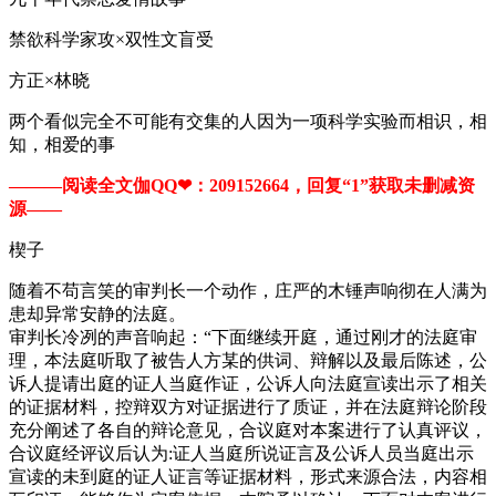
禁欲科学家攻×双性文盲受
方正×林晓
两个看似完全不可能有交集的人因为一项科学实验而相识，相
知，相爱的事
———阅读全文伽QQ❤：209152664，回复“1”获取未删减资
源—​​​​—
楔子
随着不苟言笑的审判长一个动作，庄严的木锤声响彻在人满为
患却异常安静的法庭。
审判长冷冽的声音响起：“下面继续开庭，通过刚才的法庭审
理，本法庭听取了被告人方某的供词、辩解以及最后陈述，公
诉人提请出庭的证人当庭作证，公诉人向法庭宣读出示了相关
的证据材料，控辩双方对证据进行了质证，并在法庭辩论阶段
充分阐述了各自的辩论意见，合议庭对本案进行了认真评议，
合议庭经评议后认为:证人当庭所说证言及公诉人员当庭出示
宣读的未到庭的证人证言等证据材料，形式来源合法，内容相