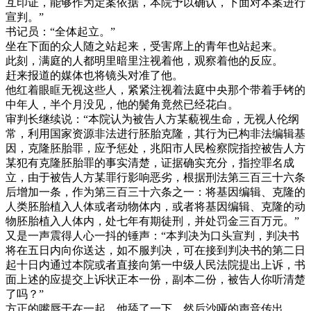
互印证，能够作为定案依据，本院予以确认，下面对本案进行
宣判。”
书记员：“全体起立。”
坐在下面的众人随之站起来，受害席上的青年也站起来。
此刻，满庭的人都明里暗里注视着他，观察着他的反应。
赶来报道的媒体也将镜头对准了他。
他红着眼眶无视这些人，紧紧注视着法庭中央那个带着手铐的
中年人，半个月没见，他的鬓角竟然已经花白。
审判长继续说：“本院认为被告人方某藐视生命，无视人伦纲
常，利用国家资源非法进行胚胎克隆，其行为已构非法编辑基
因，克隆胚胎罪，应予惩处，兆阳市人民检察院指控被告人方
某犯有克隆胚胎罪的事实清楚，证据确实充分，指控罪名成
立，由于被告人方某罪行影响恶劣，根据刑法第三百三十六条
后增加一条，作为第三百三十六条之一：将基因编辑、克隆的
人类胚胎植入人体或者动物体内，或者将基因编辑、克隆的动
物胚胎植入人体内，处七年有期徒刑，并处罚金三百万元。”
又是一声震得人心一抖的锤声：“本判决为口头宣判，判决书
将在五日内向你送达，如不服判决，可在接到判决书的第二日
起十日内通过本院或者直接向第一中级人民法院提出上诉，书
面上述的应提交上诉状正本一份，副本二份，被告人你听清楚
了吗？”
方正的嘴唇干在一起，他舔了一下，然后沙哑的声音传出