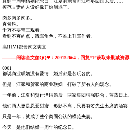
直到一周年结婚纪念日，江夏的亲哥哥江程冬回国以后……
模范夫妻的人设好像开始崩塌了。
肉多肉多肉多。
真骨科。
千万不要带三观看。
看到不爽的点，请骂角色，不准上升骂作者。
高H1V1都會肉文爽文
———阅读全文伽QQ❤：209152664，回复“1”获取未删减资源—​​
0001
都说商业联姻没有爱情，婚后都是各玩各的。
但是，江家和贺家的商业联姻，打破了所有人的观念。
一年前，江夏和贺付泽结婚后，两家集团强强联合，蒸蒸日上
他们两人更是恩爱甜蜜，形影不离，只要有贺先生出席的酒宴
只是一年，就成了整个商圈公认的模范夫妻。
今天，是他们结婚一周年的纪念日。