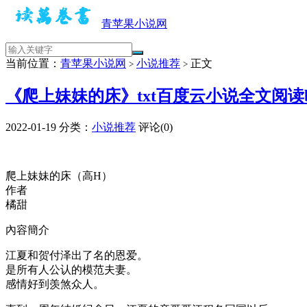
青苹果小说网
当前位置：
青苹果小说网
小说推荐
正文
>
>
《爬上妹妹的床》txt百度云小说全文阅读
2022-01-19
分类：
小说推荐
评论(0)
爬上妹妹的床（高H）
作者
橘甜
內容簡介
江夏和贺付泽出了名的恩爱。
是所有人公认的模范夫妻。
感情好到羡煞众人。