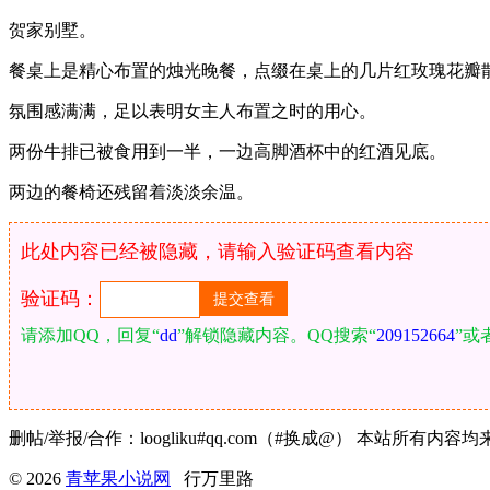
贺家别墅。
餐桌上是精心布置的烛光晚餐，点缀在桌上的几片红玫瑰花瓣
氛围感满满，足以表明女主人布置之时的用心。
两份牛排已被食用到一半，一边高脚酒杯中的红酒见底。
两边的餐椅还残留着淡淡余温。
此处内容已经被隐藏，请输入验证码查看内容
验证码：
请添加QQ，回复“
dd
”解锁隐藏内容。QQ搜索“
209152664
”或
删帖/举报/合作：loogliku#qq.com（#换成@） 本
© 2026
青苹果小说网
行万里路