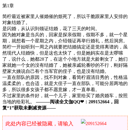
第1章
简柠最近被家里人催婚催的烦死了，所以干脆跟家里人安排的
对象结婚了。
是闪婚，从认识到领证结婚，花了三天的时间。
因为她对象是当兵的，回家是探亲假期，假期不多，就一个星
期，就想着一个星期之内，介绍领证再举行婚礼，然后洞房。
简柠一开始听到一周之内就要把结婚搞定还是觉得离谱的，虽
然现代人结婚快，但是这也太快了，但是她妈实在是太啰嗦
了，说什么，她都28了，在这个小地方就是大龄剩女了，她们
家就她一个女的没有结婚了，她被亲戚轮番吵的不行，刚好隔
壁家大姨说自己有个当军官的侄子，也是没有结婚。
一直在部队的原因，找不到对象，看简柠眉清目秀的，性格温
温柔柔的，也合适，就是大侄子一直在部队，可能分居两地的
多，所以很多女孩子都不愿意嫁，才一直单着。
不过家里的条件好，就一个儿子，家里给买了婚房婚车，按照
当地的给彩礼。
———阅读全文伽QQ❤：209152664，回
复“1”获取未删减资源—​​​​—
此处内容已经被隐藏，请输入