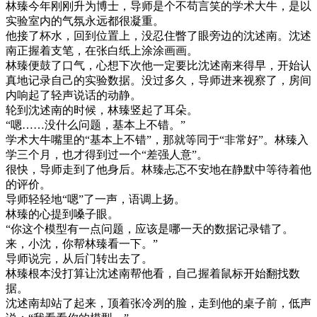
林臻今年刚刚升为博士，导师是个不苟言笑的学术大牛，是以
实验室内的气氛永远都很凝重。
他接了杯水，回到位置上，没忍住瞥了眼旁边的沈述南。沈述
南正握着支笔，在张白纸上涂涂画画。
林臻便鼓了口气，心想下次他一定要比沈述南来得早，开始认
真地记录自己的实验数据。没过多久，导师进来视察了，房间
内响起了轻声说话的动静。
轮到沈述南的时候，林臻竖起了耳朵。
“嗯……没什么问题，基本上不错。”
学术大牛嘴里的“基本上不错”，那就等同于“非常好”。林臻入
学三个月，也才得到过一个“差强人意”。
很快，导师走到了他身后。林臻忐忑不安地在静默中等待着他
的评价。
导师轻轻地“嗯”了一声，语调上扬。
林臻的心提到嗓子眼。
“你这个模型有一点问题，应该是哪一天的数据记录错了。
来，小沈，你帮林臻看一下。”
导师说完，从后门转出去了。
林臻根本没打算让沈述南帮他看，自己握着鼠标开始翻找数
据。
沈述南却站了起来，顶着张冷冽的脸，走到他的桌子前，低声