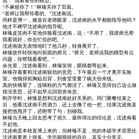
说：“我看看你的模型。”
“不麻烦你了！”林臻关掉了页面。
“老师让我帮你看的。”沈述南说。
同样是博一，难道在老师眼里，沈述南的水平都能指导他吗？
他才不稀罕沈述南的指导呢。
林臻皮笑肉不笑地仰脸看沈述南，说：“不用了，我请师兄帮
我看就好，你去忙你的吧。”
沈述南面无表情地盯了他几秒，转身离开了。
林臻故作轻快地叫前面的师兄，“师兄，老师说我的模型有点
问题，你帮我看看吧。”
余光里，沈述南看到，林臻笑得，眼睛都弯起来。
林臻存着要和沈述南较劲的意思，下午最后一个才离开实验
室。他饿得前胸贴后背，到食堂里要了碗大份米线。
真的快饿晕了，连嗦粉的力气都没了。林臻又觉得自己这么做
很没意思，还不如早点回宿舍休息。
刚开学时，林臻是想和沈述南处好关系的。同门聚餐结束之
后，他看沈述南不胜酒力，还上去搀了他一把，结果沈述南直
接把他甩开了，还附带了句：别碰我。
林臻当天晚上回去思考了很久，最终得出的结论是，沈述南看
不起他。
沈述南是本校直博上来的，但林臻不是，他的本硕学术背景比
沈述南要差上很多。学历鄙视链的存在，其实十分常见。