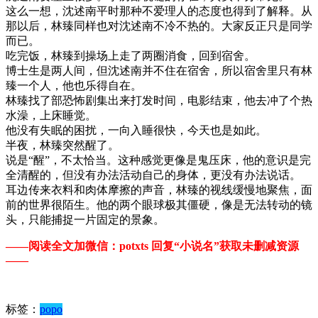
这么一想，沈述南平时那种不爱理人的态度也得到了解释。从
那以后，林臻同样也对沈述南不冷不热的。大家反正只是同学
而已。
吃完饭，林臻到操场上走了两圈消食，回到宿舍。
博士生是两人间，但沈述南并不住在宿舍，所以宿舍里只有林
臻一个人，他也乐得自在。
林臻找了部恐怖剧集出来打发时间，电影结束，他去冲了个热
水澡，上床睡觉。
他没有失眠的困扰，一向入睡很快，今天也是如此。
半夜，林臻突然醒了。
说是“醒”，不太恰当。这种感觉更像是鬼压床，他的意识是完
全清醒的，但没有办法活动自己的身体，更没有办法说话。
耳边传来衣料和肉体摩擦的声音，林臻的视线缓慢地聚焦，面
前的世界很陌生。他的两个眼球极其僵硬，像是无法转动的镜
头，只能捕捉一片固定的景象。
——阅读全文加微信：potxts 回复“小说名”获取未删减资源
——
标签：
popo