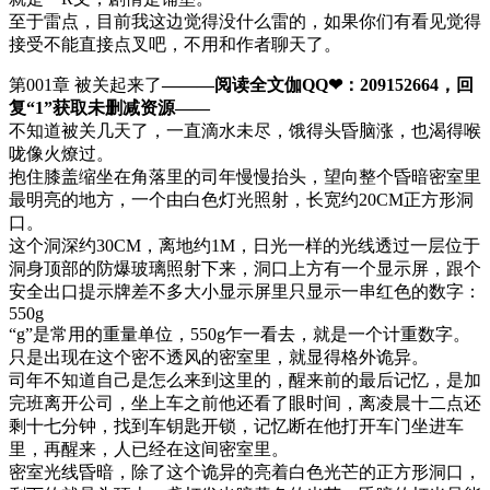
至于雷点，目前我这边觉得没什么雷的，如果你们有看见觉得
接受不能直接点叉吧，不用和作者聊天了。
第001章 被关起来了
———阅读全文伽QQ❤：209152664，回
复“1”获取未删减资源—​​​​—
不知道被关几天了，一直滴水未尽，饿得头昏脑涨，也渴得喉
咙像火燎过。
抱住膝盖缩坐在角落里的司年慢慢抬头，望向整个昏暗密室里
最明亮的地方，一个由白色灯光照射，长宽约20CM正方形洞
口。
这个洞深约30CM，离地约1M，日光一样的光线透过一层位于
洞身顶部的防爆玻璃照射下来，洞口上方有一个显示屏，跟个
安全出口提示牌差不多大小显示屏里只显示一串红色的数字：
550g
“g”是常用的重量单位，550g乍一看去，就是一个计重数字。
只是出现在这个密不透风的密室里，就显得格外诡异。
司年不知道自己是怎么来到这里的，醒来前的最后记忆，是加
完班离开公司，坐上车之前他还看了眼时间，离凌晨十二点还
剩十七分钟，找到车钥匙开锁，记忆断在他打开车门坐进车
里，再醒来，人已经在这间密室里。
密室光线昏暗，除了这个诡异的亮着白色光芒的正方形洞口，