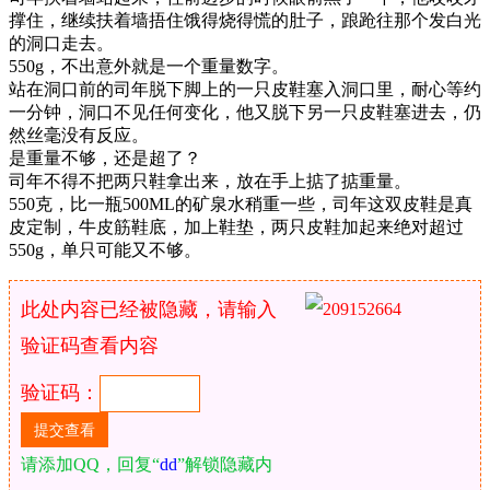
撑住，继续扶着墙捂住饿得烧得慌的肚子，踉跄往那个发白光
的洞口走去。
550g，不出意外就是一个重量数字。
站在洞口前的司年脱下脚上的一只皮鞋塞入洞口里，耐心等约
一分钟，洞口不见任何变化，他又脱下另一只皮鞋塞进去，仍
然丝毫没有反应。
是重量不够，还是超了？
司年不得不把两只鞋拿出来，放在手上掂了掂重量。
550克，比一瓶500ML的矿泉水稍重一些，司年这双皮鞋是真
皮定制，牛皮筋鞋底，加上鞋垫，两只皮鞋加起来绝对超过
550g，单只可能又不够。
此处内容已经被隐藏，请输入
验证码查看内容
验证码：
请添加QQ，回复“
dd
”解锁隐藏内