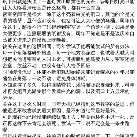
剩下的就是头顶上一盏灯发出暗黄色的光芒，昏暗的灯光只能
让人大略看清密室是什么格局，都有什么东西。
密室空间不是很大，除了这个亮着白光的洞口，其他的全是光
滑的墙壁，且什么都没有，包括可让人大小便的马桶。司年待
在这里，憋得不行了只得跑到密室另一个角落小便，如果是要
大便更惨，连擦屁股的纸都没有。司年不知道是不是该庆幸自
己被关进来之前没顾上吃晚餐。
被关在这里的这段时间，司年尝试了他所能尝试的所有办法，
每一个角落都研究检查，每一个地方都蹦过，也试着大喊大叫
想把关他进密室的人叫出来，可折腾到他筋疲力尽，密室还是
密室，纹丝不动，也没有任何人给予回应。
时间缓慢流逝，体能不断消耗却始终未能进食喝水的司年只能
缩坐在角落，一动不动，避免身体消耗。
不知道撑了多久，饿得眼睛昏花，渴得喉咙都要烧起来，司年
才再次把目光聚集那个发着白光的洞，以及洞口上方显示的
550g。
关在这里这么长时间，司年大概已经猜到这串数字的意思，但
他迟迟不敢尝试的最大原因，是不知道结果是好是坏。
可是现在他已经没能继续犹豫下去，毕竟再坏也不过一死，反
正再这样下去肯定会饿死，尝试一下，说不定会是一条生路
呢。
司年扶着墙站起来，往前迈步的时候眼前黑了一下，他咬咬牙