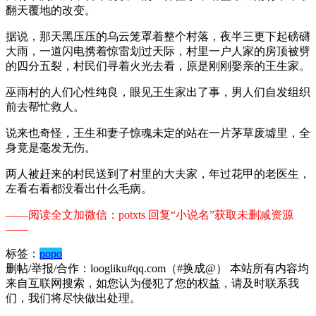
翻天覆地的改变。
据说，那天黑压压的乌云笼罩着整个村落，夜半三更下起磅礴
大雨，一道闪电携着惊雷划过天际，村里一户人家的房顶被劈
的四分五裂，村民们寻着火光去看，原是刚刚娶亲的王生家。
巫雨村的人们心性纯良，眼见王生家出了事，男人们自发组织
前去帮忙救人。
说来也奇怪，王生和妻子惊魂未定的站在一片茅草废墟里，全
身竟是毫发无伤。
两人被赶来的村民送到了村里的大夫家，年过花甲的老医生，
左看右看都没看出什么毛病。
——阅读全文加微信：potxts 回复“小说名”获取未删减资源
——
标签：
popo
删帖/举报/合作：loogliku#qq.com（#换成@） 本站所有内容均
来自互联网搜索，如您认为侵犯了您的权益，请及时联系我
们，我们将尽快做出处理。