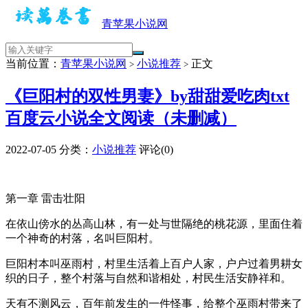
青苹果小说网
当前位置：
青苹果小说网
小说推荐
正文
>
>
《巨阳村的双性男妻》by甜甜爱吃肉txt
百度云小说全文阅读（未删减）
2022-07-05
分类：
小说推荐
评论(0)
第一章 雷击壮阳
在依山傍水的丛高山林，有一处与世隔绝的桃花源，里面住着
一个神奇的村落，名叫巨阳村。
巨阳村本叫巫雨村，村里生活着上百户人家，户户过着男耕女
织的日子，整个村落与自然和谐相处，村民生活安静祥和。
天有不测风云，百年前发生的一件怪事，给整个巫雨村带来了