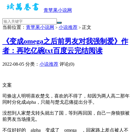
青苹果小说网
当前位置：
青苹果小说网
小说推荐
正文
>
>
《变成omega之后前男友对我强制爱》作
者：再吃亿碗txt百度云完结阅读
2022-08-05
分类：
小说推荐
评论(0)
文案
司焕这人明明喜欢楚戈，喜欢的不得了，却因为两人高二那年
同时分化成alpha，只能与楚戈忍痛提出分手。
没想到人家楚戈转头就出了国，等到再回国，自己一身狼狈被
前男友当场撞见。
不仅好好的 alpha 变成了 omega ，回家路上差点被人不