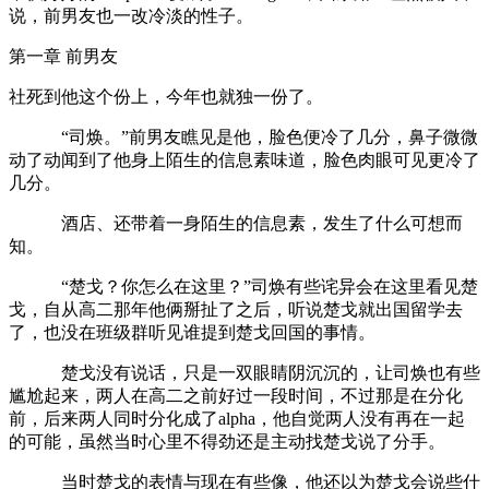
说，前男友也一改冷淡的性子。
第一章 前男友
社死到他这个份上，今年也就独一份了。
“司焕。”前男友瞧见是他，脸色便冷了几分，鼻子微微
动了动闻到了他身上陌生的信息素味道，脸色肉眼可见更冷了
几分。
酒店、还带着一身陌生的信息素，发生了什么可想而
知。
“楚戈？你怎么在这里？”司焕有些诧异会在这里看见楚
戈，自从高二那年他俩掰扯了之后，听说楚戈就出国留学去
了，也没在班级群听见谁提到楚戈回国的事情。
楚戈没有说话，只是一双眼睛阴沉沉的，让司焕也有些
尴尬起来，两人在高二之前好过一段时间，不过那是在分化
前，后来两人同时分化成了alpha，他自觉两人没有再在一起
的可能，虽然当时心里不得劲还是主动找楚戈说了分手。
当时楚戈的表情与现在有些像，他还以为楚戈会说些什