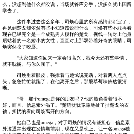
么，没想到他什么都没说，当场就答应分手，没多久就出国留
学去了。
这件事过去这么多年，司焕心里的所有感情都沉淀了，
再见到楚戈却依然有些不知道该说些什么，司焕有些不敢再看
现在已经完全是一个成熟男人模样的楚戈，视线一转对上他身
后站着的一名娇小的女性，直直对上那双带着好奇的眼睛，司
焕突然咬了咬唇。
“大家知道你回来一定会很高兴，我今天还有些事情，
就不耽搁、与你久聊了。”
司焕垂着眼皮，强撑着与楚戈说完话，对着两人点点
头，急急忙忙就跑了，在他离开之后，那股草莓味依然很清
晰。
“哥，那个omega是你的朋友吗？他的脸色看着很不
好，而且、信息素外溢了。”楚瑶犹犹豫豫地扯了扯楚戈的衣
袖，担忧的看向司焕离开的方向。
她自己也是omega，对于司焕的情况有些担心，信息素
外溢通常出现在发情期前期，现在又是晚上、让一名omega独