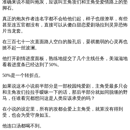
准确来说不能叫炮灰，应该叫主角攻们和主角受爱情路上的垫
脚石。
真正的炮灰作者连名字都不会给他们起，样子也很潦草，有些
甚至连五官都没有，直接可以从傻白甜恋爱剧场拉到灵异恐怖
片当龙套。
在三百七十一次直面路人空白的脸孔后，晏祺脆弱的心灵再也
掀不起一丝波澜。
他打开剧情进度面板，熟练地提交了几个主线任务，美滋滋地
看着进度条已经达到了50%。
50%是一个转折点。
如果说这本小说前半部分是一部校园纯爱剧，主角受最多只会
和主角攻们拉拉手暧昧一下的话，那后半部分就如同脱缰的野
马，任谁看完都想问这是人类应该承受的吗？
在小说的设定里，所有的攻都会爱上主角受，就算没有得到
受，也会为受守身如玉。
他连口汤都喝不到。