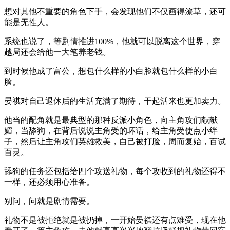
想对其他不重要的角色下手，会发现他们不仅画得潦草，还可
能是无性人。
系统也说了，等剧情推进100%，他就可以脱离这个世界，穿
越局还会给他一大笔养老钱。
到时候他成了富公，想包什么样的小白脸就包什么样的小白
脸。
晏祺对自己退休后的生活充满了期待，干起活来也更加卖力。
他当的配角就是最典型的那种反派小角色，向主角攻们献献
媚，当舔狗，在背后说说主角受的坏话，给主角受使点小绊
子，然后让主角攻们英雄救美，自己被打脸，周而复始，百试
百灵。
舔狗的任务还包括给四个攻送礼物，每个攻收到的礼物还得不
一样，还必须用心准备。
别问，问就是剧情需要。
礼物不是被拒绝就是被扔掉，一开始晏祺还有点难受，现在他