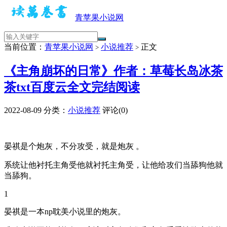
青苹果小说网
当前位置：
青苹果小说网
小说推荐
正文
>
>
《主角崩坏的日常》作者：草莓长岛冰茶
茶txt百度云全文完结阅读
2022-08-09
分类：
小说推荐
评论(0)
晏祺是个炮灰，不分攻受，就是炮灰 。
系统让他衬托主角受他就衬托主角受，让他给攻们当舔狗他就
当舔狗。
1
晏祺是一本np耽美小说里的炮灰。