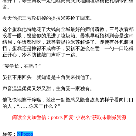
看开了，等主角攻一走他就高高兴兴地翻垃圾桶把礼物带回宿
舍。
今天他把三号攻扔掉的提拉米苏捡了回来。
这个蛋糕他特地花了大钱向全城最好的师傅请教，三号攻看都
没看一眼，投篮似的甩进了垃圾箱。晏祺早就预料到会是这种
结局，午饭都没吃，就等着提拉米苏解馋了。即使有外包装阻
挡，蛋糕还是摔得不成样子，晏祺不怎么在意，一勺一口吃得
正开心，冷不防被敲门声吓了一跳。
“晏学长，在吗？”
晏祺不用回头，就知道是主角受来找他了。
声音温温柔柔又娇又甜，主角受一家独有。
他飞快地擦干净嘴，装出一副疑惑又隐含敌意的样子看向门口
的人，“……你来干什么？”
——阅读全文加微信：potxts 回复“小说名”获取未删减资源
——
标签：
NP
popo