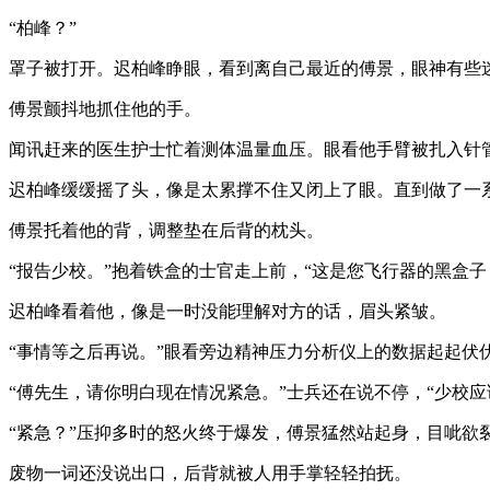
“柏峰？”
罩子被打开。迟柏峰睁眼，看到离自己最近的傅景，眼神有些
傅景颤抖地抓住他的手。
闻讯赶来的医生护士忙着测体温量血压。眼看他手臂被扎入针
迟柏峰缓缓摇了头，像是太累撑不住又闭上了眼。直到做了一
傅景托着他的背，调整垫在后背的枕头。
“报告少校。”抱着铁盒的士官走上前，“这是您飞行器的黑盒子
迟柏峰看着他，像是一时没能理解对方的话，眉头紧皱。
“事情等之后再说。”眼看旁边精神压力分析仪上的数据起起伏
“傅先生，请你明白现在情况紧急。”士兵还在说不停，“少校应
“紧急？”压抑多时的怒火终于爆发，傅景猛然站起身，目呲欲
废物一词还没说出口，后背就被人用手掌轻轻拍抚。