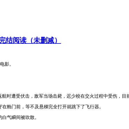
文完结阅读（未删减）
x电影。
行器返航时遭受伏击，敌军当场击毙，迟少校在交火过程中受伤，目
守在舱门前，等不及悬梯完全打开就跳下了飞行器。
的白气瞬间被吹散。