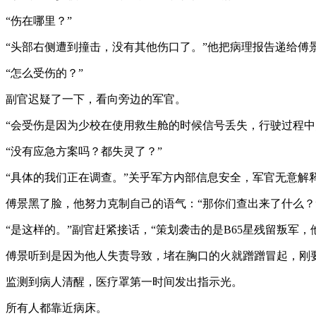
“伤在哪里？”
“头部右侧遭到撞击，没有其他伤口了。”他把病理报告递给傅景
“怎么受伤的？”
副官迟疑了一下，看向旁边的军官。
“会受伤是因为少校在使用救生舱的时候信号丢失，行驶过程中
“没有应急方案吗？都失灵了？”
“具体的我们正在调查。”关乎军方内部信息安全，军官无意解
傅景黑了脸，他努力克制自己的语气：“那你们查出来了什么？
“是这样的。”副官赶紧接话，“策划袭击的是B65星残留叛
傅景听到是因为他人失责导致，堵在胸口的火就蹭蹭冒起，刚
监测到病人清醒，医疗罩第一时间发出指示光。
所有人都靠近病床。