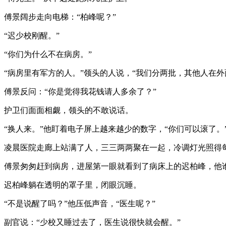
傅景阔步走向电梯：“柏峰呢？”
“迟少校刚醒。”
“你们为什么不在病房。”
“病房里有军方的人。”领头的人说，“我们分两批，其他人在外
傅景反问：“你是觉得我花钱请人多余了？”
护卫们面面相觑，领头的不敢说话。
“换人来。”他盯着电子屏上越来越少的数字，“你们可以滚了。
凌晨医院走廊上站满了人，三三两两聚在一起，冷调灯光照得
傅景匆匆赶到病房，进屋第一眼就看到了病床上的迟柏峰，他谁
迟柏峰躺在透明的罩子里，闭眼沉睡。
“不是说醒了吗？”他压低声音，“医生呢？”
副官说：“少校又睡过去了，医生说很快就会醒。”