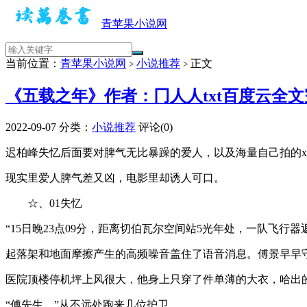
青苹果小说网
当前位置：
青苹果小说网
小说推荐
正文
>
>
《五载之年》作者：冂人人txt百度云全
2022-09-07
分类：
小说推荐
评论(0)
迟柏峰失忆后面要对脾气无比暴躁的爱人，以及海量自己拍的
现实里爱人脾气差又凶，电影里却诱人可口。
☆、01失忆
“15日晚23点09分，距离切伯瓦尔空间站5光年处，一队飞
起落架和地面摩擦产生的高频噪音盖住了语音消息。傅景早早
医院顶楼停机坪上风很大，他身上只穿了件单薄的大衣，哈出
“傅先生。”从不远处跑来几位护卫。