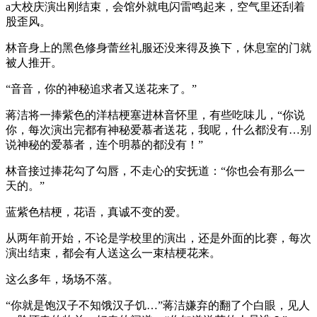
a大校庆演出刚结束，会馆外就电闪雷鸣起来，空气里还刮着
股歪风。
林音身上的黑色修身蕾丝礼服还没来得及换下，休息室的门就
被人推开。
“音音，你的神秘追求者又送花来了。”
蒋洁将一捧紫色的洋桔梗塞进林音怀里，有些吃味儿，“你说
你，每次演出完都有神秘爱慕者送花，我呢，什么都没有…别
说神秘的爱慕者，连个明慕的都没有！”
林音接过捧花勾了勾唇，不走心的安抚道：“你也会有那么一
天的。”
蓝紫色桔梗，花语，真诚不变的爱。
从两年前开始，不论是学校里的演出，还是外面的比赛，每次
演出结束，都会有人送这么一束桔梗花来。
这么多年，场场不落。
“你就是饱汉子不知饿汉子饥…”蒋洁嫌弃的翻了个白眼，见人