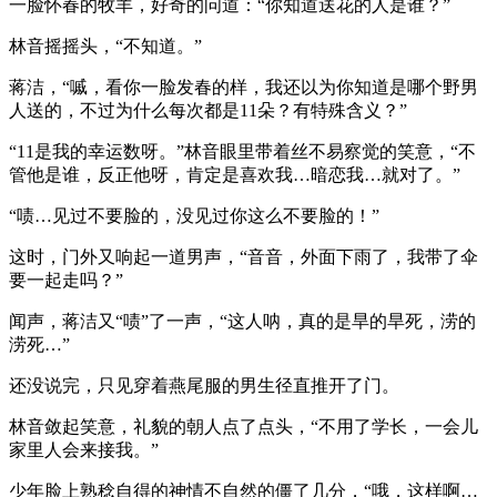
一脸怀春的牧羊，好奇的问道：“你知道送花的人是谁？”
林音摇摇头，“不知道。”
蒋洁，“嘁，看你一脸发春的样，我还以为你知道是哪个野男
人送的，不过为什么每次都是11朵？有特殊含义？”
“11是我的幸运数呀。”林音眼里带着丝不易察觉的笑意，“不
管他是谁，反正他呀，肯定是喜欢我…暗恋我…就对了。”
“啧…见过不要脸的，没见过你这么不要脸的！”
这时，门外又响起一道男声，“音音，外面下雨了，我带了伞
要一起走吗？”
闻声，蒋洁又“啧”了一声，“这人呐，真的是旱的旱死，涝的
涝死…”
还没说完，只见穿着燕尾服的男生径直推开了门。
林音敛起笑意，礼貌的朝人点了点头，“不用了学长，一会儿
家里人会来接我。”
少年脸上熟稔自得的神情不自然的僵了几分，“哦，这样啊…