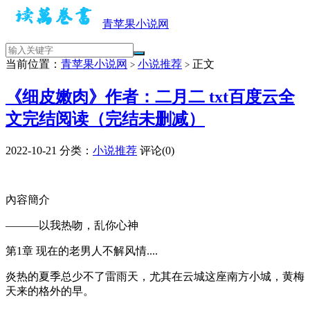
青苹果小说网
当前位置：
青苹果小说网
小说推荐
正文
>
>
《细皮嫩肉》作者：二月二 txt百度云全
文完结阅读（完结未删减）
2022-10-21
分类：
小说推荐
评论(0)
內容簡介
———以我热吻，乱你心神
第1章 现在的老男人不解风情....
炎热的夏季总少不了雷雨天，尤其在云城这座南方小城，黄梅
天来的格外的早。