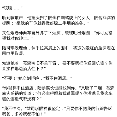
“咳咳……”
听到咳嗽声，他扭头扫了眼坐在副驾驶上的女人，眼含戏谑的
提醒：“坐我的车你就得做好吸二手烟的准备。”
夹住烟卷伸向车窗外弹了下烟灰，缓缓吐出烟圈：“你可别指
望我对你绅士。”
陆司琪没理他，伸手拉高肩上的围巾，将冻的发红的脸深埋在
围巾里取暖。
知道她冷，慕森照旧不关车窗，“要不要我把你送回机场？你
直接在那边酒店住下？”
“不要！”她立刻拒绝，“我不住酒店。”
“你就算不住酒店，陆参谋长也能找到你。”又吸了口烟，慕森
幸灾乐祸的笑道：“何必非得跟着我遭罪呢？你没瞧见我这车
破的连暖气都没有？”
“我不怕冷。”陆司琪眼神很坚定，“只要你不把我的行踪告诉
我爸，多冷我都不怕！”