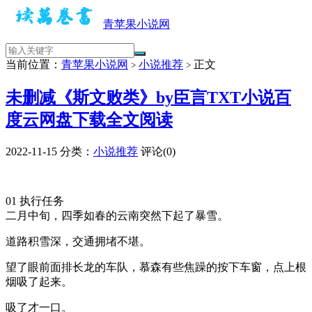
青苹果小说网
当前位置：
青苹果小说网
小说推荐
正文
>
>
未删减《斯文败类》by臣言TXT小说百
度云网盘下载全文阅读
2022-11-15
分类：
小说推荐
评论(0)
01 执行任务
二月中旬，四季如春的云南突然下起了暴雪。
道路积雪深，交通拥堵不堪。
望了眼前面排长龙的车队，慕森有些焦躁的按下车窗，点上根
烟吸了起来。
吸了才一口。