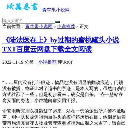
青苹果小说网
当前位置：
青苹果小说网
小说推荐
正文
>
>
《陆法医在上》by过期的蜜桃罐头小说
TXT百度云网盘下载全文阅读
2022-11-19
分类：
小说推荐
评论(0)
“……屋内没有打斗痕迹，物品也没有明显的翻动痕迹，门锁
没有被撬，物证比对了遗书的字迹，是本人写的，虽然自杀的
方式壮烈了一些，但是初步看来，确实是自杀。”齐一慈站在
俞安雨的身边，小声地向俞安雨汇报。
俞安雨听完眉头微微皱了起来，站在一旁的派出所片警不敢吱
声，刚中队长被训得狗血淋头的模样还历历在目，他倒是借着
带市局漂亮警花去物业管理查看监控为由溜之大吉了，留自己