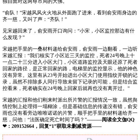
独自面对这两尊市局的大佛。
“俞队！”宋越风风火火地从外面跑了进来，看到俞安雨身边的
齐一慈，又叫了声：“齐队！”
见宋越回来了，俞安雨开口询问：“小宋，小区监控那边有什
么发现？”
宋越把手里的一叠材料递给俞安雨，俞安雨一边翻看，一边听
宋越汇报：“我们核实了小区近三天的监控，死者24号晚上十
一点二十三分进入小区大门，小区道路监控及天眼还原了死者
回家的路径，是正常回家的路，电梯里的监控显示，他的神色
没有异常。这里有从23号开始进出小区大门使用指纹开锁的记
录，虽然不排除多人同行导致未留下记录的可能，但是结合监
控看来，死者确实在24号晚上回家后就再也没有离开过。”
宋越的汇报和他们刚来时派出所片警的汇报情况一致，虽然舆
情控制上处理得一塌糊涂，但是基础信息的传递没有错，俞安
雨也没有看旁边唯唯诺诺的片警，顺手把手里的材料递给齐一
慈，问他：“法医确定死亡时间了吗？”
———阅读全文伽QQ
❤：209152664，回复“1”获取未删减资源—​​​​—