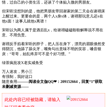
情，过自己的小资生活，还谈了个体贴入微的男朋友。
但宋听没想到的是，他把男朋友带回谢家的第二天会在谢祤床
上醒过来。更要命的是，两个人x身x体，谢祤那玩意儿还x在
他x面！这事儿就他x离谱！
宋听以为两人属于是酒后乱x，给谢祤磕磕盼盼解释说不用在
意、不用负责。
谢祤反手掐着宋听的脖子，把人压在身下，漂亮的眉眼倏然变
得阴沉，他舔了舔尖牙，嘴角勾出意味不明的笑容，嗓音狠
戾：“哥哥，始乱终弃可不是个好习惯。”
绿茶疯批攻X老实咸鱼受
万人迷攻，男小三
有强制，我好这口
随意食用
———阅读全文伽QQ❤：209152664，回复“1”获取
未删减资源—​​​​—
此处内容已经被隐藏，请输入