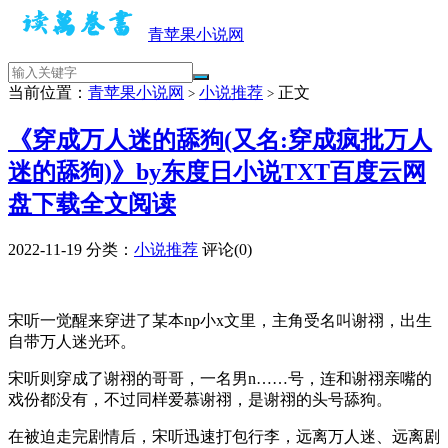
青苹果小说网
当前位置：
青苹果小说网
小说推荐
正文
>
>
《穿成万人迷的舔狗(又名:穿成疯批万人
迷的舔狗)》by东度日小说TXT百度云网
盘下载全文阅读
2022-11-19
分类：
小说推荐
评论(0)
宋听一觉醒来穿进了某本np小x文里，主角受名叫谢祤，出生
自带万人迷光环。
宋听则穿成了谢祤的哥哥，一名男n……号，连和谢祤亲嘴的
戏份都没有，不过同样爱慕谢祤，是谢祤的头号舔狗。
在被迫走完剧情后，宋听迅速打包行李，远离万人迷、远离剧