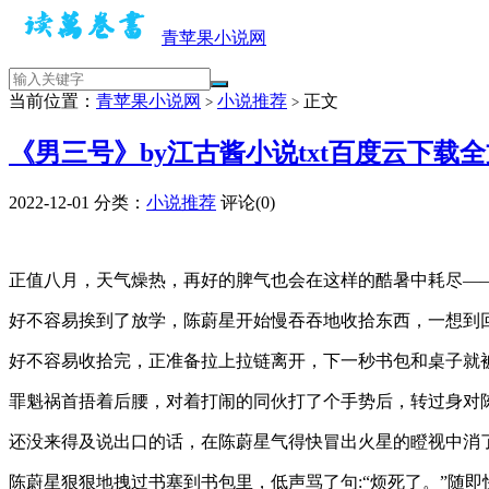
青苹果小说网
当前位置：
青苹果小说网
小说推荐
正文
>
>
《男三号》by江古酱小说txt百度云下载
2022-12-01
分类：
小说推荐
评论(0)
正值八月，天气燥热，再好的脾气也会在这样的酷暑中耗尽—
好不容易挨到了放学，陈蔚星开始慢吞吞地收拾东西，一想到
好不容易收拾完，正准备拉上拉链离开，下一秒书包和桌子就
罪魁祸首捂着后腰，对着打闹的同伙打了个手势后，转过身对陈
还没来得及说出口的话，在陈蔚星气得快冒出火星的瞪视中消
陈蔚星狠狠地拽过书塞到书包里，低声骂了句:“烦死了。”随即