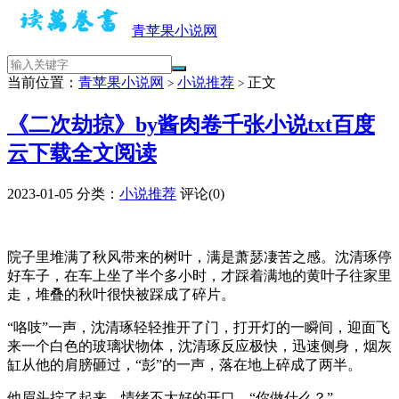
青苹果小说网
当前位置：
青苹果小说网
小说推荐
正文
>
>
《二次劫掠》by酱肉卷千张小说txt百度
云下载全文阅读
2023-01-05
分类：
小说推荐
评论(0)
院子里堆满了秋风带来的树叶，满是萧瑟凄苦之感。沈清琢停
好车子，在车上坐了半个多小时，才踩着满地的黄叶子往家里
走，堆叠的秋叶很快被踩成了碎片。
“咯吱”一声，沈清琢轻轻推开了门，打开灯的一瞬间，迎面飞
来一个白色的玻璃状物体，沈清琢反应极快，迅速侧身，烟灰
缸从他的肩膀砸过，“彭”的一声，落在地上碎成了两半。
他眉头拧了起来，情绪不大好的开口，“你做什么？”