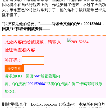
因此将不在自己行程表上的工作也安排了进来，不过半天的功
夫，宋念慈已经将照片拿到手了，他的这种手段沈清琢已经见
怪不怪了。
“我没有见他的必要。”
———阅读全文伽QQ❤：209152664，
回复“1”获取未删减资源—​​​​—
此处内容已经被隐藏，请输入
验证码查看内容
验证码：
请添加QQ，回复“
dd
”解锁隐藏内
容。QQ搜索“
209152664
”或者QQ扫描右侧二维码都可以添
加QQ。
删帖/举报/合作：loogliku#qq.com（#换成@） 本站所有内容均