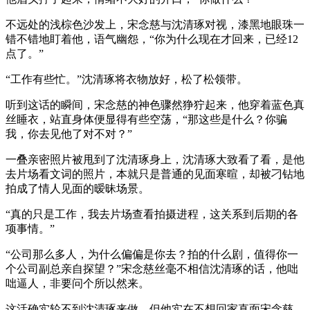
不远处的浅棕色沙发上，宋念慈与沈清琢对视，漆黑地眼珠一
错不错地盯着他，语气幽怨，“你为什么现在才回来，已经12
点了。”
“工作有些忙。”沈清琢将衣物放好，松了松领带。
听到这话的瞬间，宋念慈的神色骤然狰狞起来，他穿着蓝色真
丝睡衣，站直身体便显得有些空荡，“那这些是什么？你骗
我，你去见他了对不对？”
一叠亲密照片被甩到了沈清琢身上，沈清琢大致看了看，是他
去片场看文词的照片，本就只是普通的见面寒暄，却被刁钻地
拍成了情人见面的暧昧场景。
“真的只是工作，我去片场查看拍摄进程，这关系到后期的各
项事情。”
“公司那么多人，为什么偏偏是你去？拍的什么剧，值得你一
个公司副总亲自探望？”宋念慈丝毫不相信沈清琢的话，他咄
咄逼人，非要问个所以然来。
这活确实轮不到沈清琢来做，但他实在不想回家直面宋念慈，