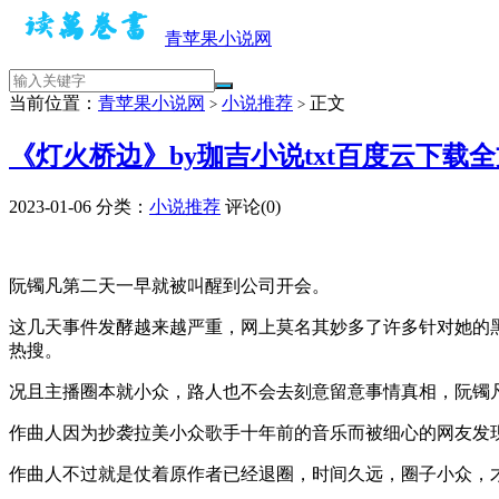
青苹果小说网
当前位置：
青苹果小说网
小说推荐
正文
>
>
《灯火桥边》by珈吉小说txt百度云下载
2023-01-06
分类：
小说推荐
评论(0)
阮镯凡第二天一早就被叫醒到公司开会。
这几天事件发酵越来越严重，网上莫名其妙多了许多针对她的
热搜。
况且主播圈本就小众，路人也不会去刻意留意事情真相，阮镯
作曲人因为抄袭拉美小众歌手十年前的音乐而被细心的网友发
作曲人不过就是仗着原作者已经退圈，时间久远，圈子小众，