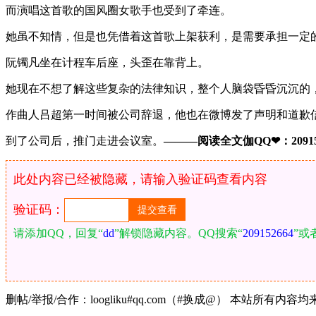
而演唱这首歌的国风圈女歌手也受到了牵连。
她虽不知情，但是也凭借着这首歌上架获利，是需要承担一定
阮镯凡坐在计程车后座，头歪在靠背上。
她现在不想了解这些复杂的法律知识，整个人脑袋昏昏沉沉的
作曲人吕超第一时间被公司辞退，他也在微博发了声明和道歉
到了公司后，推门走进会议室。
———阅读全文伽QQ❤：209152
此处内容已经被隐藏，请输入验证码查看内容
验证码：
请添加QQ，回复“
dd
”解锁隐藏内容。QQ搜索“
209152664
”或
删帖/举报/合作：loogliku#qq.com（#换成@） 本