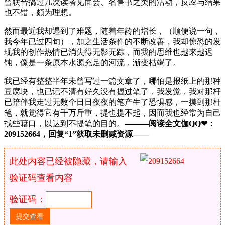
曾联合搞过几次读者见面会、名售书之类的活动，反应与结果
也不错，颇为理想。
然而最近我却遇到了难题，随着年龄的增长，（顺便说一句，
我今年已过四旬），加之生活条件的不断改善，我却惊恐的发
现我的创作热情已消失得无影无踪，而我的思维也越来越迟
钝，像是一条原本水源充足的河流，渐变枯竭了。
我已经有整整半年未曾写过一篇文章了，哪怕是报纸上的那种
豆腐块，也已记不清有好久没有握过笔了，我发觉，我对那杆
已陪伴我走过无数个日日夜夜的笔产生了恐惧感，一摸到那杆
笔，就觉得它有千万斤重，提也提不起，因而我也经常为自己
找些藉口，以达到不提笔的目的。
———阅读全文伽QQ❤：
209152664，回复“1”获取未删减资源—​​​​—
此处内容已经被隐藏，请输入
验证码查看内容
验证码：