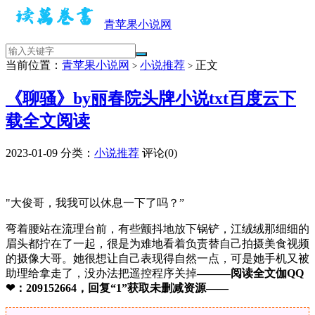
青苹果小说网
当前位置：
青苹果小说网
小说推荐
正文
>
>
《聊骚》by丽春院头牌小说txt百度云下
载全文阅读
2023-01-09
分类：
小说推荐
评论(0)
"大俊哥，我我可以休息一下了吗？”
弯着腰站在流理台前，有些颤抖地放下锅铲，江绒绒那细细的
眉头都拧在了一起，很是为难地看着负责替自己拍摄美食视频
的摄像大哥。她很想让自己表现得自然一点，可是她手机又被
助理给拿走了，没办法把遥控程序关掉
———阅读全文伽QQ
❤：209152664，回复“1”获取未删减资源—​​​​—