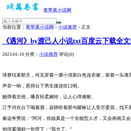
青苹果小说网
当前位置：
青苹果小说网
小说推荐
正文
>
>
《遇河》by渡己人小说txt百度云下载全
2023-01-10
分类：
小说推荐
评论(0)
球赛结束那天，何见穿着一袭小清新白色连衣裙，留着一头漆
声音一响，惹得台下男生接连吹口哨。
她弹着吉他，嗓音轻柔婉转，让人心痒难耐。
江予河在台下喝着酒，寂静听着那句暧昧让人受尽委屈，找不
秦远夸赞说：“阿河，你姐真是一个全能型人才，又会画画又会
他捏紧酒杯一饮而下：“我允了。”