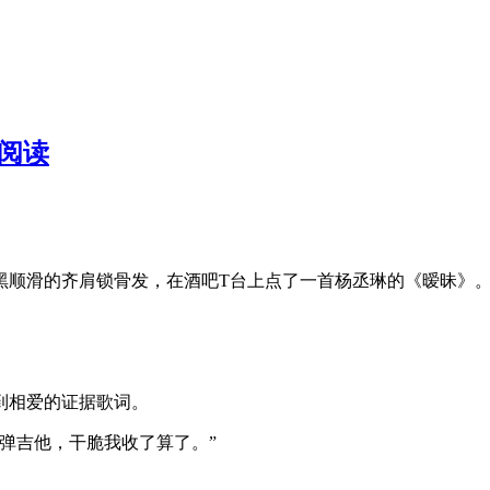
文阅读
黑顺滑的齐肩锁骨发，在酒吧T台上点了一首杨丞琳的《暧昧》
到相爱的证据歌词。
弹吉他，干脆我收了算了。”