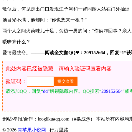
散伙后，何见走出门口发现江予河和一帮同龄人站在门外抽烟
她目光不满，他却问：“你也想来一根？”
两个人之间火药味儿十足，旁边一男的问：“你俩咋回事？亲人
暧昧算什么？
爱情最致命。
———阅读全文伽QQ❤：209152664，回复“1”获取
此处内容已经被隐藏，请输入验证码查看内容
验证码：
请添加QQ，回复“
dd
”解锁隐藏内容。QQ搜索“
209152664
”或
删帖/举报/合作：loogliku#qq.com（#换成@） 本
© 2026
青苹果小说网
行万里路