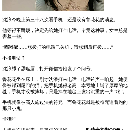
沈浪今晚上第三十八次看手机，还是没有鲁花花的消息。
他等得不耐烦，决定先给她打个电话。毕竟这种事，女生总是
害羞一些。
“嘟嘟嘟……您拨打的电话已关机，请您稍后再拨……”
不接电话？
沈浪舔了舔嘴唇，打开微信给她发了个问号。
鲁花花坐在床上，刚才沈浪打来电话，电话铃声一响起，她便
像被踩到尾巴的猫，把手机抛得老高，幸亏地上铺了厚厚的地
毯，手机才没被摔坏，只是掉在地毯上发出沉重的一声“咚”。
手机就像被高人施过法的符咒，而鲁花花就是被符咒追着跑的
那只小鬼。
“咔咔”
手机再次响起来，是微信的提醒。
———阅读全文伽QQ❤：