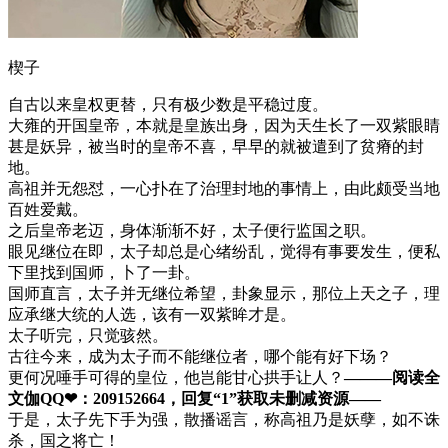
楔子
自古以来皇权更替，只有极少数是平稳过度。
大雍的开国皇帝，本就是皇族出身，因为天生长了一双紫眼睛
甚是妖异，被当时的皇帝不喜，早早的就被遣到了贫瘠的封
地。
高祖并无怨怼，一心扑在了治理封地的事情上，由此颇受当地
百姓爱戴。
之后皇帝老迈，身体渐渐不好，太子便行监国之职。
眼见继位在即，太子却总是心绪纷乱，觉得有事要发生，便私
下里找到国师，卜了一卦。
国师直言，太子并无继位希望，卦象显示，那位上天之子，理
应承继大统的人选，该有一双紫眸才是。
太子听完，只觉骇然。
古往今来，成为太子而不能继位者，哪个能有好下场？
更何况唾手可得的皇位，他岂能甘心拱手让人？
———阅读全
文伽QQ❤：209152664，回复“1”获取未删减资源—​​​​—
于是，太子先下手为强，散播谣言，称高祖乃是妖孽，如不诛
杀，国之将亡！