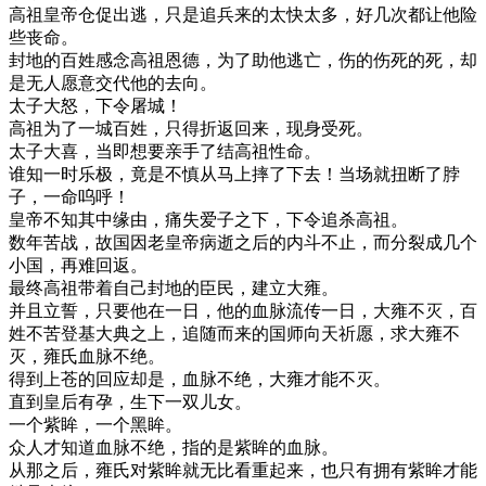
高祖皇帝仓促出逃，只是追兵来的太快太多，好几次都让他险
些丧命。
封地的百姓感念高祖恩德，为了助他逃亡，伤的伤死的死，却
是无人愿意交代他的去向。
太子大怒，下令屠城！
高祖为了一城百姓，只得折返回来，现身受死。
太子大喜，当即想要亲手了结高祖性命。
谁知一时乐极，竟是不慎从马上摔了下去！当场就扭断了脖
子，一命呜呼！
皇帝不知其中缘由，痛失爱子之下，下令追杀高祖。
数年苦战，故国因老皇帝病逝之后的内斗不止，而分裂成几个
小国，再难回返。
最终高祖带着自己封地的臣民，建立大雍。
并且立誓，只要他在一日，他的血脉流传一日，大雍不灭，百
姓不苦登基大典之上，追随而来的国师向天祈愿，求大雍不
灭，雍氏血脉不绝。
得到上苍的回应却是，血脉不绝，大雍才能不灭。
直到皇后有孕，生下一双儿女。
一个紫眸，一个黑眸。
众人才知道血脉不绝，指的是紫眸的血脉。
从那之后，雍氏对紫眸就无比看重起来，也只有拥有紫眸才能