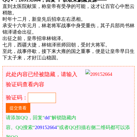
直到太医院献策，称皇帝有受孕的可能，这才让百官心中愁云
稍散。
时年十二月，新皇先后招幸左右丞相。
承安十六年元月，林老将军战事中身受重伤，其子兵部尚书林
锦泽请命出征。
出征之前，皇帝招幸林锦泽。
七月，西疆大捷，林锦泽班师回朝，受封大将军。
至此，战事停歇，接下来大雍的国之重事，便是让皇帝早日生
下太子来，才好江山稳固。
此处内容已经被隐藏，请输入
验证码查看内容
验证码：
请添加QQ，回复“
dd
”解锁隐藏内
容。QQ搜索“
209152664
”或者QQ扫描右侧二维码都可以添