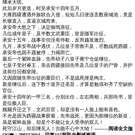
继承大统。
此后岁月更迭，时至承安十四年五月。
大雍西疆遭遇外族联合入侵，短短几日便连丢数座城池，竟是
长驱直入，直逼京城而来。
承安帝大怒之下，决定御驾亲征。
几位成年皇子，及半数文武重臣，皆是随军出征。
承安十五年，战事非但没有停歇，反而越发激烈。
九月，承安帝战中遇伏，几位皇子营救不及，尽数战死西疆，
承安帝也因不愿被俘，力竭而亡。
最后一个紫眸血脉，先帝幼子八皇子雍宁仓促继位。
七皇子受封睿王，亲去西疆接回先帝及几位皇子的尸骨，并护
送前往旧都皇陵。
又因跟随先帝出征的重臣们，不是战死便是殉主。
新皇继位后，连下数十道升迁圣旨，才算是勉强补齐了空缺的
官位。
承安十四年的一甲三名，分别出任，左右两相，兵部尚书，皆
是位极人臣。
频频升迁之下，文武百官，却是没有一人脸上能有喜色。
不光是因为西疆战事胶着，先帝战死，更因为那继位的新皇，
虽是紫眸血脉，却是个不能让女人受孕的双儿！
死守江山，却后继无人！岂能不心中大恸！
———阅读全文伽
QQ❤：209152664，回复“1”获取未删减资源—​​​​—