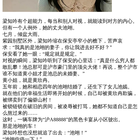
梁知吟有个超能力，每当和别人对视，就能读到对方的内心。
但有一个人例外，她的丈夫池翊。
七月，倾盆大雨。
紫园别墅区外，梁知吟缩在保安亭窄小的檐下，苦声哀
求：“我真的是池翊的妻子，你让我进去好不好？”
保安看了她一眼：“规定就是规定。”
对视的瞬间，梁知吟听到了保安的心里话：“真是什么穷人都
敢乱攀！池总那可是沪市豪门里的顶尖大佬！再说，整个沪市
谁不知道黄小姐才是池总的未婚妻。”
黄小姐，就是黄欣冉。
五年前，她和相恋四年的池翊结婚了，还生下了女儿池嫣。
就在他们的幸福生活即将开始的时候，自己却被黄欣冉欺骗，
被绑卖到了偏僻山村！
被锁链锁在破旧的房间，被凌辱被打骂，她都不知道自己是怎
么熬过来的……
这时，一辆车牌为“沪A88888”的黑色卡宴从小区驶出。
那是池翊的车！
梁知吟想也没想就追了出去：“池翊！”
“池翊你停一下！”