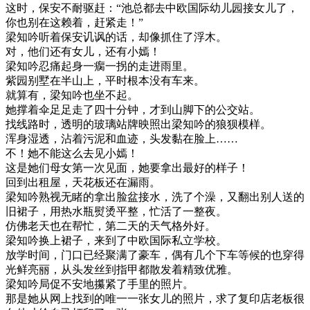
这时，保安不耐驱赶：“池总都去中欧国际幼儿园接女儿了，
你也别在这赖着，赶紧走！”
梁知吟听着保安讥讽的话，却像抓住了浮木。
对，他们还有女儿，还有小嫣！
梁知吟忍痛起身一瘸一拐的走进雨里。
紫园别墅在半山上，平时根本没有车来。
就算有，梁知吟也坐不起。
她撑着伞足足走了四十分钟，才到山脚下的公交站。
找线路时，透明的玻璃站牌映照出梁知吟的狼狈模样。
浑身湿透，沾着污泥和血迹，头发黏在脸上……
不！她不能这么去见小嫣！
这是她们母女第一次见面，她要拿出最好的样子！
回到出租屋，天花板还在漏雨。
梁知吟熟视无睹的拿出脸盆接水，洗了个澡，又翻出别人送的
旧裙子，用热水瓶熨烫平整，忙活了一整夜。
仿佛老天也在帮忙，第二天的天气格外好。
梁知吟换上裙子，来到了中欧国际私立学校。
放学时间，门口已经聚满了豪车，偶有几个下车等候的也穿得
光鲜亮丽，从头发丝到指甲都散发着精致优雅。
梁知吟局促不安地攥紧了手里的照片。
那是她从网上找到的唯一一张女儿的照片，求了复印店老板很