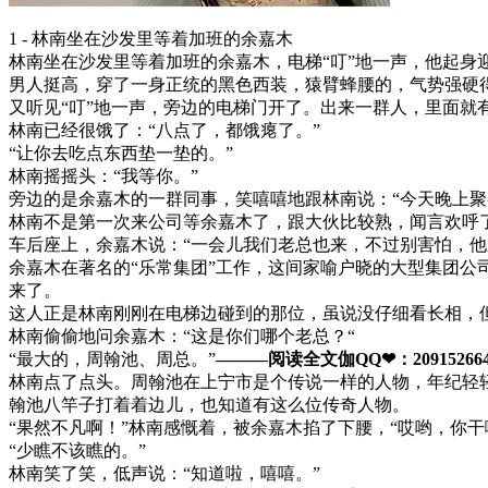
1 - 林南坐在沙发里等着加班的余嘉木
林南坐在沙发里等着加班的余嘉木，电梯“叮”地一声，他起身
男人挺高，穿了一身正统的黑色西装，猿臂蜂腰的，气势强硬
又听见“叮”地一声，旁边的电梯门开了。出来一群人，里面就
林南已经很饿了：“八点了，都饿瘪了。”
“让你去吃点东西垫一垫的。”
林南摇摇头：“我等你。”
旁边的是余嘉木的一群同事，笑嘻嘻地跟林南说：“今天晚上聚
林南不是第一次来公司等余嘉木了，跟大伙比较熟，闻言欢呼
车后座上，余嘉木说：“一会儿我们老总也来，不过别害怕，他
余嘉木在著名的“乐常集团”工作，这间家喻户晓的大型集团公
来了。
这人正是林南刚刚在电梯边碰到的那位，虽说没仔细看长相，
林南偷偷地问余嘉木：“这是你们哪个老总？“
“最大的，周翰池、周总。”
———阅读全文伽QQ❤：209152664
林南点了点头。周翰池在上宁市是个传说一样的人物，年纪轻
翰池八竿子打着着边儿，也知道有这么位传奇人物。
“果然不凡啊！”林南感慨着，被余嘉木掐了下腰，“哎哟，你干
“少瞧不该瞧的。”
林南笑了笑，低声说：“知道啦，嘻嘻。”