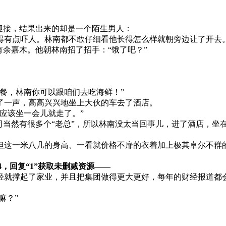
迎接，结果出来的却是一个陌生男人：
得有点吓人。林南都不敢仔细看他长得怎么样就朝旁边让了开去
有余嘉木。他朝林南招了招手：“饿了吧？”
餐，林南你可以跟咱们去吃海鲜！”
了一声，高高兴兴地坐上大伙的车去了酒店。
应该坐一会儿就走了。”
司当然有很多个“老总”，所以林南没太当回事儿，进了酒店，坐
但这一米八几的身高、一看就价格不扉的衣着加上极其卓尔不群
，回复“1”获取未删减资源—​​​​—
轻就撑起了家业，并且把集团做得更大更好，每年的财经报道都
嘛？”